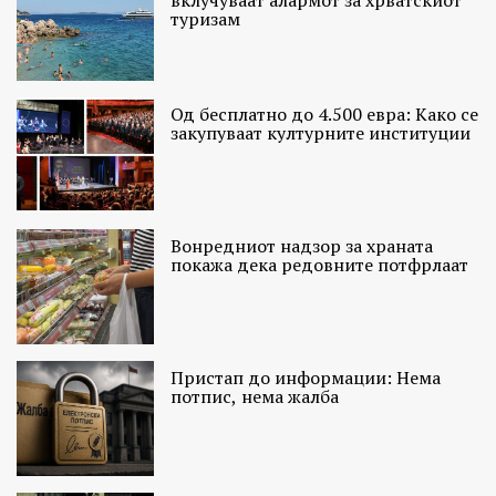
вклучуваат алармот за хрватскиот
туризам
Од бесплатно до 4.500 евра: Како се
закупуваат културните институции
Вонредниот надзор за храната
покажа дека редовните потфрлаат
Пристап до информации: Нема
потпис, нема жалба