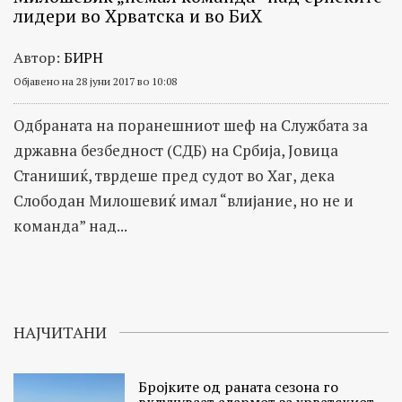
лидери во Хрватска и во БиХ
Автор:
БИРН
Објавено на 28 јуни 2017 во 10:08
Одбраната на поранешниот шеф на Службата за
државна безбедност (СДБ) на Србија, Јовица
Станишиќ, тврдеше пред судот во Хаг, дека
Слободан Милошевиќ имал “влијание, но не и
команда” над...
НАЈЧИТАНИ
Бројките од раната сезона го