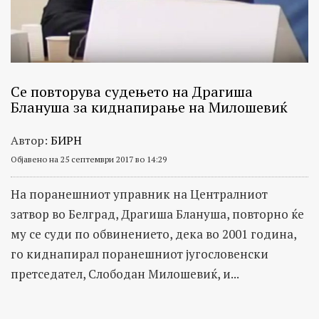
Се повторува судењето на Драгиша
Блануша за киднапирање на Милошевиќ
Автор:
БИРН
Објавено на 25 септември 2017 во 14:29
На поранешниот управник на Централниот
затвор во Белград, Драгиша Блануша, повторно ќе
му се суди по обвинението, дека во 2001 година,
го киднапирал поранешниот југословенски
претседател, Слободан Милошевиќ, и...