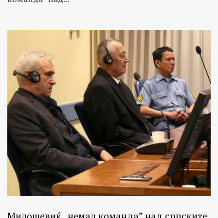
Милошевиќ „немал команда” над српските