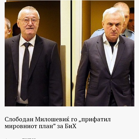
Слободан Милошевиќ го „прифатил
мировниот план” за БиХ