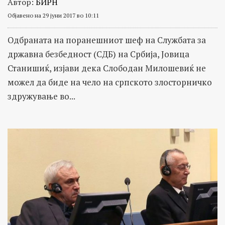
Автор:
БИРН
Објавено на 29 јуни 2017 во 10:11
Одбраната на поранешниот шеф на Службата за
државна безбедност (СДБ) на Србија, Јовица
Станишиќ, изјави дека Слободан Милошевиќ не
можел да биде на чело на српското злосторничко
здружување во...