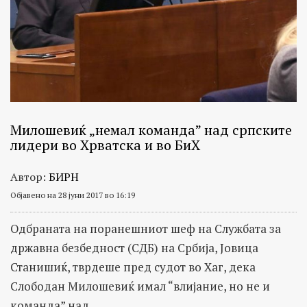
Милошевиќ „немал команда” над српските
лидери во Хрватска и во БиХ
Автор:
БИРН
Објавено на 28 јуни 2017 во 16:19
Одбраната на поранешниот шеф на Службата за
државна безбедност (СДБ) на Србија, Јовица
Станишиќ, тврдеше пред судот во Хаг, дека
Слободан Милошевиќ имал “влијание, но не и
команда” над...