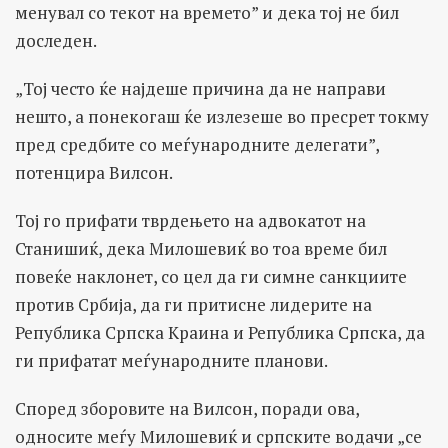
менувал со текот на времето” и дека тој не бил
доследен.
„Тој често ќе најдеше причина да не направи
нешто, а понекогаш ќе излезеше во пресрет токму
пред средбите со меѓународните делегати”,
потенцира Вилсон.
Тој го прифати тврдењето на адвокатот на
Станишиќ, дека Милошевиќ во тоа време бил
повеќе наклонет, со цел да ги симне санкциите
против Србија, да ги притисне лидерите на
Република Српска Краина и Република Српска, да
ги прифатат меѓународните планови.
Според зборовите на Вилсон, поради ова,
односите меѓу Милошевиќ и српските водачи „се