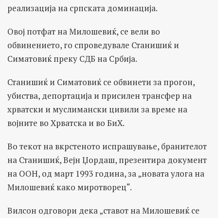
реализација на српската доминација.
Овој потфат на Милошевиќ, се вели во
обвинението, го спроведувале Станишиќ и
Симатовиќ преку СДБ на Србија.
Станишиќ и Симатовиќ се обвинети за прогон,
убиства, депортација и присилен трансфер на
хрватски и муслимански цивили за време на
војните во Хрватска и во БиХ.
Во текот на вкрстеното испрашување, бранителот
на Станишиќ, Вејн Џордаш, презентира документ
на ООН, од март 1993 година, за „новата улога на
Милошевиќ како миротворец“.
Вилсон одговори дека „ставот на Милошевиќ се