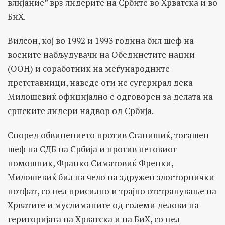
влијание” врз лидерите на Србите во Хрватска и во
БиХ.
Вилсон, кој во 1992 и 1993 година бил шеф на
воените набљудувачи на Обединетите нации
(ООН) и соработник на меѓународните
претставници, наведе оти не сугерирал дека
Милошевиќ официјално е одговорен за делата на
српските лидери надвор од Србија.
Според обвинението против Станишиќ, тогашен
шеф на СДБ на Србија и против неговиот
помошник, Франко Симатовиќ Френки,
Милошевиќ бил на чело на здружен злосторнички
потфат, со цел присилно и трајно отстранување на
Хрватите и муслиманите од големи делови на
територијата на Хрватска и на БиХ, со цел