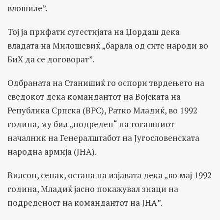
влошиле”.
Тој ја прифати сугестијата на Џордаш дека
владата на Милошевиќ „барала од сите народи во
БиХ да се договорат”.
Одбраната на Станишиќ го оспори тврдењето на
сведокот дека командантот на Војската на
Република Српска (ВРС), Ратко Младиќ, во 1992
година, му бил „подреден“ на тогашниот
началник на Генералштабот на Југословенската
народна армија (ЈНА).
Вилсон, сепак, остана на изјавата дека „во мај 1992
година, Младиќ јасно покажувал знаци на
подреденост на командантот на ЈНА”.