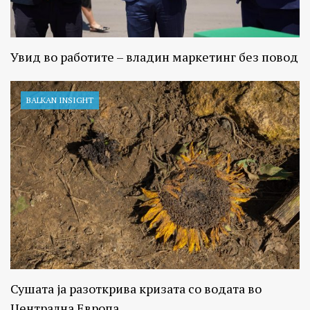
Увид во работите – владин маркетинг без повод
BALKAN INSIGHT
Сушата ја разоткрива кризата со водата во
Централна Европа