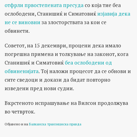
отфрли првостепената пресуда
со која тие беа
ослободени, Станишиќ и Симатовиќ
изјавија дека
не се виновни
за злосторствата за кои се
обвинети.
Советот, на 15 декември, процени дека имало
погрешна примена и толкување на законот, кога
Станишиќ и Симатовиќ
беа ослободени од
обвиненијата
. Тој наложи процесот да се обнови и
сите сведоци и докази да бидат повторно
изведени пред нови судии.
Вкрстеното испрашување на Вилсон продолжува
во четврток.
Објавено и на
Балканска транзициска правда