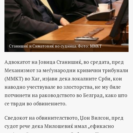
Станишиќ и Симатовиќ во судница. Фото: ММКТ
Адвокатот на Јовица Станишиќ, во средата, пред
Механизмот за меѓународни кривични трибунали
(MМКТ) во Хаг, изјави дека локалните Срби, кои
наводно учествувале во злосторства, не му биле
потчинети на раководството во Белград, како што
се тврди во обвинението.
Сведокот на обвинителството, Џон Вилсон, пред
судот рече дека Милошевиќ имал „ефикасно