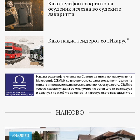
Како телефон со крипто на
осуденик исчезна во судските
лавиринти
Како падна тендерот со „Икарус“
НАЈНОВО
АНАЛИЗИ