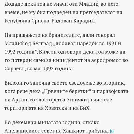
Додаде дека тоа не значи оти Младиќ, во исто
време, не му бил подреден на претседателот на
Република Српска, Радован Караџиќ.
На прашањето на бранителите, дали генерал
Младиќ од Белград „добивал наредби во 1991 и
1992 година”, Вилсон одговори дека тоа може да
го потврди само за инцидентот на аеродромот во
Сараево, во мај 1992 година.
Вилсон го започна своето сведочење во вторник,
кога рече дека „Црвените беретки” и паравојската
на Аркан, со злосторства етнички ја чистеле
територијата на Хрватска и на БиХ.
Во декември минатата година, откако
Апелацискиот совет на Хашкиот трибунал
ја