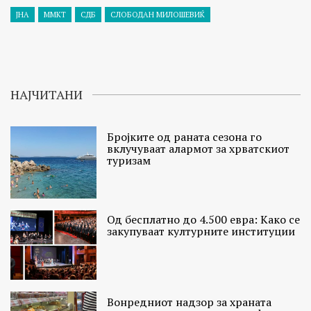
ЈНА
ММКТ
СДБ
СЛОБОДАН МИЛОШЕВИЌ
НАЈЧИТАНИ
Бројките од раната сезона го
вклучуваат алармот за хрватскиот
туризам
Од бесплатно до 4.500 евра: Како се
закупуваат културните институции
Вонредниот надзор за храната