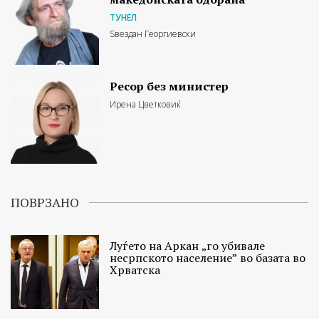
ТУНЕЛ
Ѕвездан Георгиевски
Ресор без министер
Ирена Цветковиќ
ПОВРЗАНО
Луѓето на Аркан „го убивале
несрпското население” во базата во
Хрватска