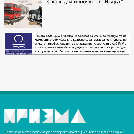
Како падна тендерот со „Икарус“
Балканска истражувачка репортерска мрежа | Ул. Мирослав Крлежа 67,