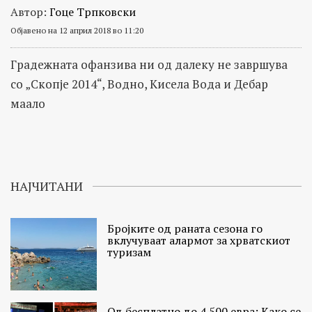
Автор:
Гоце Трпковски
Објавено на 12 април 2018 во 11:20
Градежната офанзива ни од далеку не завршува
со „Скопје 2014“, Водно, Кисела Вода и Дебар
маало
НАЈЧИТАНИ
Бројките од раната сезона го
вклучуваат алармот за хрватскиот
туризам
Од бесплатно до 4.500 евра: Како се