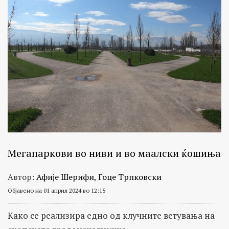
Мегапаркови во ниви и во маалски ќошиња
Автор:
Афије Шерифи, Гоце Трпковски
Објавено на 01 април 2024 во 12:15
Како се реализира едно од клучните ветувања на