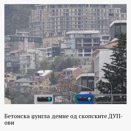
Бетонска џунгла демне од скопските ДУП-
ови