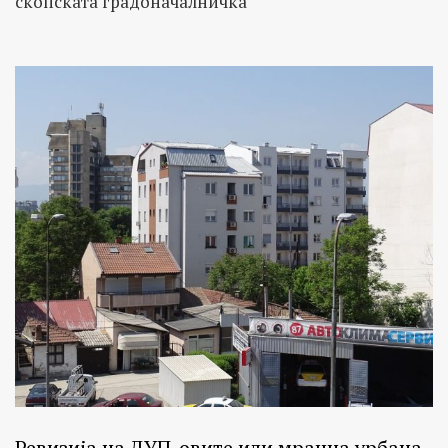
скопската градоначалничка
Ревизија на ДУП-овите или мрачна урбана