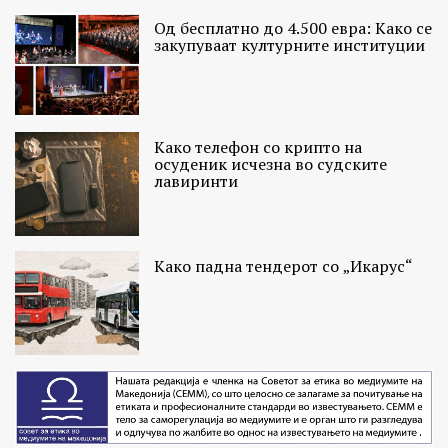
Од бесплатно до 4.500 евра: Како се
закупуваат културните институции
Како телефон со крипто на
осуденик исчезна во судските
лавиринти
Како падна тендерот со „Икарус“