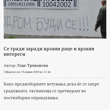
Се гради заради врзани раце и врзани
интереси
Автор:
Гоце Трпковски
Објавено на 19 април 2018 во 11:46
Како предизборните ветувања дека ќе се запре
градежната експанзија се претвораат во
постизборни оправдувања