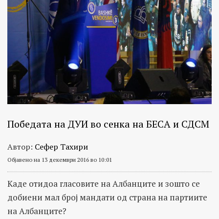
Победата на ДУИ во сенка на БЕСА и СДСМ
Автор:
Сефер Тахири
Објавено на 13 декември 2016 во 10:01
Каде отидоа гласовите на Албанците и зошто се
добиени мал број мандати од страна на партиите
на Албанците?