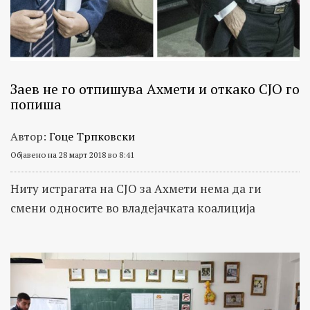
Заев не го отпишува Ахмети и откако СЈО го
попиша
Автор:
Гоце Трпковски
Објавено на 28 март 2018 во 8:41
Ниту истрагата на СЈО за Ахмети нема да ги
смени односите во владејачката коалиција