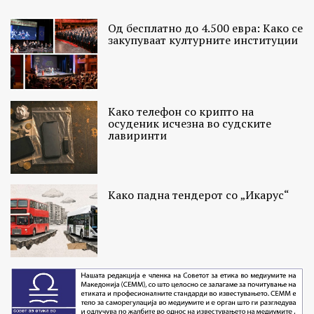
Од бесплатно до 4.500 евра: Како се
закупуваат културните институции
Како телефон со крипто на
осуденик исчезна во судските
лавиринти
Како падна тендерот со „Икарус“