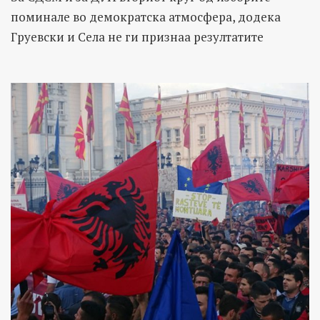
поминале во демократска атмосфера, додека
Груевски и Села не ги признаа резултатите