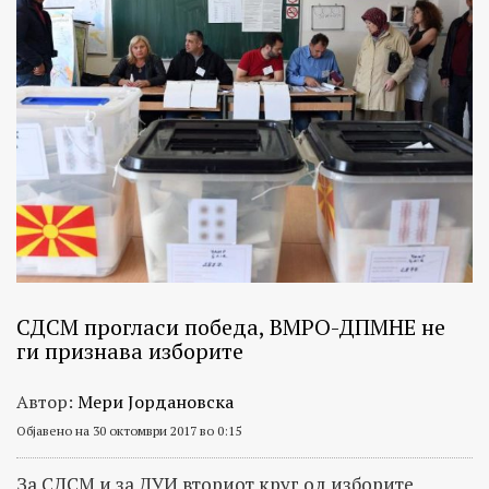
СДСМ прогласи победа, ВМРО-ДПМНЕ не
ги признава изборите
Автор:
Мери Јордановска
Објавено на 30 октомври 2017 во 0:15
За СДСМ и за ДУИ вториот круг од изборите