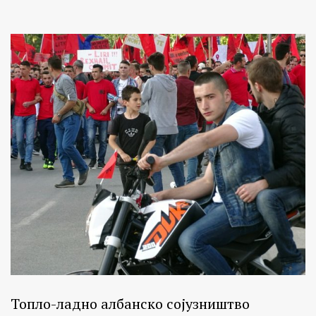
Топло-ладно албанско сојузништво