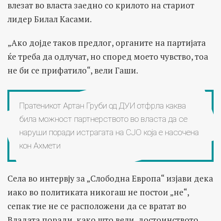
влезат во власта заедно со крилото на стариот
лидер Билал Касами.
„Ако дојде таков предлог, органите на партијата
ќе треба да одлучат, но според моето чувство, тоа
не би се прифатило“, вели Гаши.
Пратеникот Артан Груби од ДУИ отфрла каква
била можност партнерството во власта да се
наруши поради истрагата на СЈО која е насочена
кон Ахмети
Села во интервју за „Слободна Европа“ изјави дека
иако во политиката никогаш не постои „не“,
сепак тие не се расположени да се вратат во
Владата поради, како што вели, достоинството