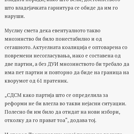
што владејачката гарнитура се обиде да им го
наруши.
Муслиу смета дека евентуалното такво
мнозинство би било понестабилно и од
сегашното. Актуелната коалиција е оптоварена со
повремени несогласувања, иако е составена од
две партии, а без ДУИ мнозинството би требало да
има пет партии и повторно да биде на граница на
кворумот од 61 пратеник.
„СДСМ како партија што се определила за
реформи не би влегла во такви нејасни ситуации.
Полесно би им било да отидат на нови избори,
отколку да го прават тоа“, додава тој.