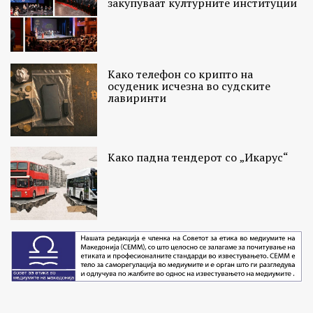
закупуваат културните институции
Како телефон со крипто на
осуденик исчезна во судските
лавиринти
Како падна тендерот со „Икарус“