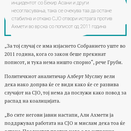
инцидентот со Бекир Асани и други
несогласувања, така се очекува таа да остане
стабилна и откако СЈО отвори истрага против
Ахмети во врска со пописот од 2011 година
„За тој случај се има изјаснето Собранието уште во
2011 година, кога со закон беше прекинат
пописот, и тука нема ништо спорно“, рече Груби.
Политичкиот аналитичар Алберт Муслиу вели
дека иако допрва ќе се види како ќе се развива
случајот на СЈО, тој нема да послужи како повод за
распад на коалицијата.
„Во сите негови јавни настапи, Али Ахмети ја
поддржувал работата на СЈО и мислам дека тоа ќе