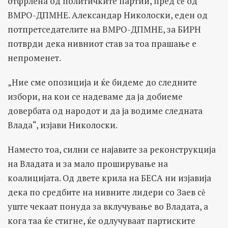
отфрлена од политичките партии, пред сѐ од
ВМРО-ДПМНЕ. Александар Николоски, еден од
потпретседателите на ВМРО-ДПМНЕ, за БИРН
потврди дека нивниот став за тоа прашање е
непроменет.
„Ние сме опозиција и ќе бидеме до следните
избори, на кои се надеваме да ја добиеме
довербата од народот и да ја водиме следната
Влада“, изјави Николоски.
Наместо тоа, силни се најавите за реконструкција
на Владата и за мало проширување на
коалицијата. Од двете крила на БЕСА ни изјавија
дека по средбите на нивните лидери со Заев сѐ
уште чекаат понуда за вклучување во Владата, а
кога таа ќе стигне, ќе одлучуваат партиските