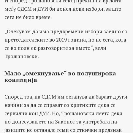
И според Трошановски секој прекин на врската
меѓу СДСМ и ДУИ би донел нови избори, за што
сега не било време.
„Очекувам да има предвремени избори заедно со
претседателските во 2019 година, но не сега, кога
се во полн ек разговорите за името“, вели
Трошановски.
Мало „омекнување“ во полуширока
коалиција
Според тоа, на СДСМ им останува да бараат други
начини за да се справат со критиките дека се
сервилни кон ДУИ. Но, Трошановски смета дека
по донесувањето на Законот за употребата на
јазиците не останале теми со етнички предзнак