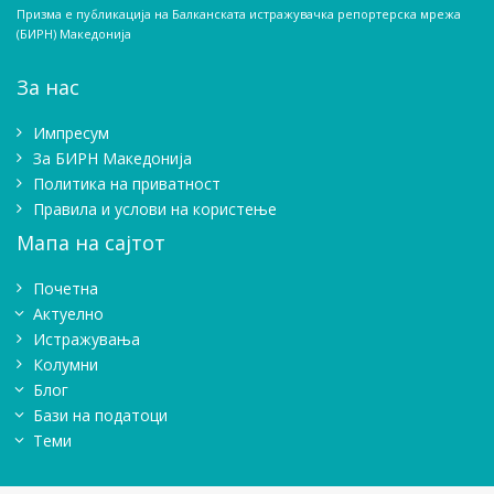
Призма е публикација на Балканската истражувачка репортерска мрежа
(БИРН) Македонија
За нас
Импресум
Зa БИРН Македонија
Политика на приватност
Правила и услови на користење
Мапа на сајтот
Почетна
Актуелно
Истражувањa
Колумни
Блог
Бази на податоци
Теми