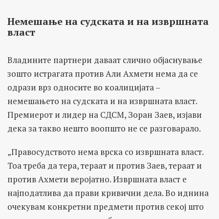
Немешање на судската и на извршната
власт
Владините партнери даваат слично објаснување
зошто истрагата против Али Ахмети нема да се
одрази врз односите во коалицијата –
немешањето на судската и на извршната власт.
Премиерот и лидер на СДСМ, Зоран Заев, изјави
дека за такво нешто воопшто не се разговарало.
„Правосудството нема врска со извршната власт.
Тоа треба да тера, тераат и против Заев, тераат и
против Ахмети веројатно. Извршната власт е
најподатлива да прави кривични дела. Во иднина
очекувам конкретни предмети против секој што