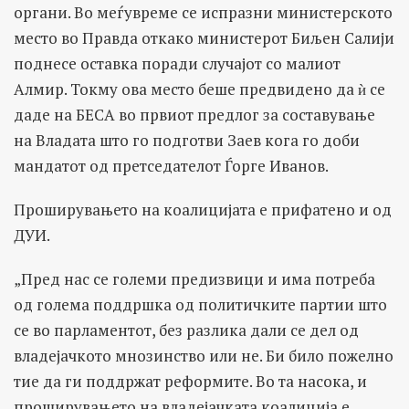
органи. Во меѓувреме се испразни министерското
место во Правда откако министерот Биљен Салији
поднесе оставка поради случајот со малиот
Алмир. Токму ова место беше предвидено да ѝ се
даде на БЕСА во првиот предлог за составување
на Владата што го подготви Заев кога го доби
мандатот од претседателот Ѓорге Иванов.
Проширувањето на коалицијата е прифатено и од
ДУИ.
„Пред нас се големи предизвици и има потреба
од голема поддршка од политичките партии што
се во парламентот, без разлика дали се дел од
владејачкото мнозинство или не. Би било пожелно
тие да ги поддржат реформите. Во та насока, и
проширувањето на владејачката коалиција е