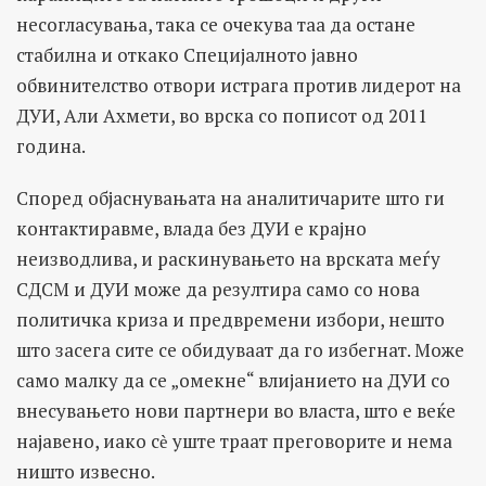
несогласувања, така се очекува таа да остане
стабилна и откако Специјалното јавно
обвинителство отвори истрага против лидерот на
ДУИ, Али Ахмети, во врска со пописот од 2011
година.
Според објаснувањата на аналитичарите што ги
контактиравме, влада без ДУИ е крајно
неизводлива, и раскинувањето на врската меѓу
СДСМ и ДУИ може да резултира само со нова
политичка криза и предвремени избори, нешто
што засега сите се обидуваат да го избегнат. Може
само малку да се „омекне“ влијанието на ДУИ со
внесувањето нови партнери во власта, што е веќе
најавено, иако сѐ уште траат преговорите и нема
ништо извесно.