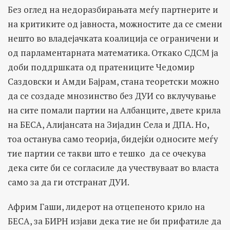
Без оглед на недоразбирањата меѓу партнерите и
на критиките од јавноста, можностите да се смени
нешто во владејачката коалиција се ограничени и
од парламентарната математика. Откако СДСМ ја
доби поддршката од пратениците Чедомир
Саздовски и Амди Бајрам, стана теоретски можно
да се создаде мнозинство без ДУИ со вклучување
на сите помали партии на Албанците, двете крила
на БЕСА, Алијансата на Зијадин Села и ДПА. Но,
тоа останува само теорија, бидејќи односите меѓу
тие партии се такви што е тешко да се очекува
дека сите би се согласиле да учествуваат во власта
само за да ги отстранат ДУИ.
Африм Гаши, лидерот на отцепеното крило на
БЕСА, за БИРН изјави дека тие не би прифатиле да