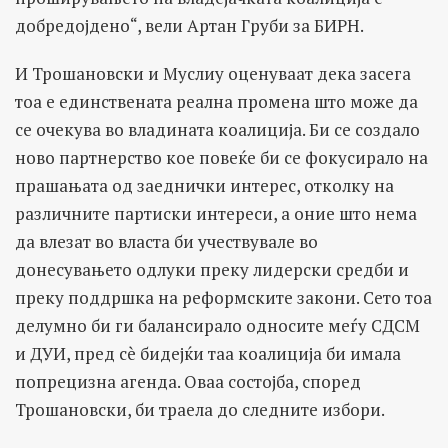
добредојдено“, вели Артан Груби за БИРН.
И Трошановски и Муслиу оценуваат дека засега
тоа е единствената реална промена што може да
се очекува во владината коалиција. Би се создало
ново партнерство кое повеќе би се фокусирало на
прашањата од заеднички интерес, отколку на
различните партиски интереси, а оние што нема
да влезат во власта би учествувале во
донесувањето одлуки преку лидерски средби и
преку поддршка на реформските закони. Сето тоа
делумно би ги балансирало односите меѓу СДСМ
и ДУИ, пред сè бидејќи таа коалиција би имала
попрецизна агенда. Оваа состојба, според
Трошановски, би траела до следните избори.