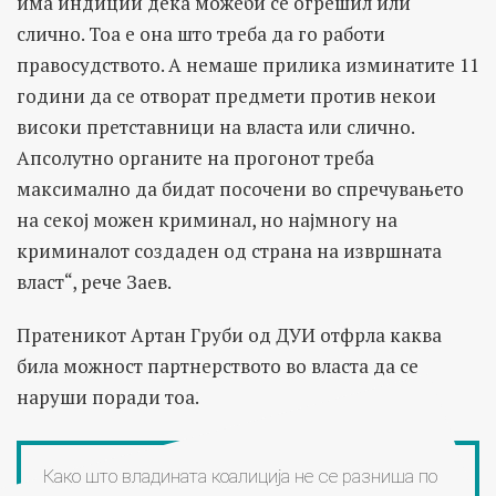
има индиции дека можеби се огрешил или
слично. Тоа е она што треба да го работи
правосудството. А немаше прилика изминатите 11
години да се отворат предмети против некои
високи претставници на власта или слично.
Апсолутно органите на прогонот треба
максимално да бидат посочени во спречувањето
на секој можен криминал, но најмногу на
криминалот создаден од страна на извршната
власт“, рече Заев.
Пратеникот Артан Груби од ДУИ отфрла каква
била можност партнерството во власта да се
наруши поради тоа.
Како што владината коалиција не се разниша по