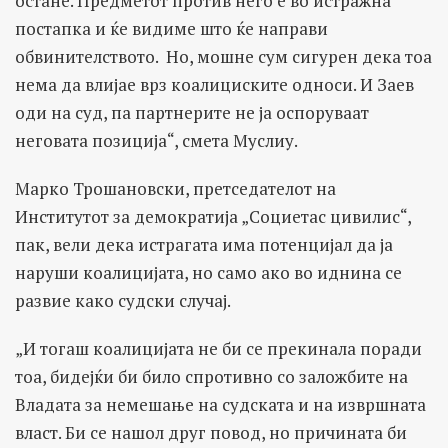
остане. Предметот против него е во истражна
постапка и ќе видиме што ќе направи
обвинителството. Но, мошне сум сигурен дека тоа
нема да влијае врз коалициските односи. И Заев
оди на суд, па партнерите не ја оспоруваат
неговата позиција“, смета Муслиу.
Марко Трошановски, претседателот на
Институтот за демократија „Социетас цивилис“,
пак, вели дека истрагата има потенцијал да ја
наруши коалицијата, но само ако во иднина се
развие како судски случај.
„И тогаш коалицијата не би се прекинала поради
тоа, бидејќи би било спротивно со заложбите на
Владата за немешање на судската и на извршната
власт. Би се нашол друг повод, но причината би