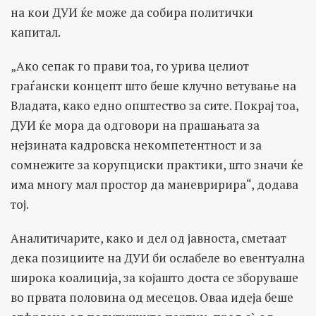
на кои ДУИ ќе може да собира политички
капитал.
„Ако сепак го прави тоа, го урива целиот
граѓански концепт што беше клучно ветување на
Владата, како едно општество за сите. Покрај тоа,
ДУИ ќе мора да одговори на прашањата за
нејзината кадровска некомпетентност и за
сомнежите за корупциски практики, што значи ќе
има многу мал простор да маневририра“, додава
тој.
Аналитичарите, како и дел од јавноста, сметаат
дека позициите на ДУИ би ослабеле во евентуална
широка коалиција, за којашто доста се зборуваше
во првата половина од месецов. Оваа идеја беше