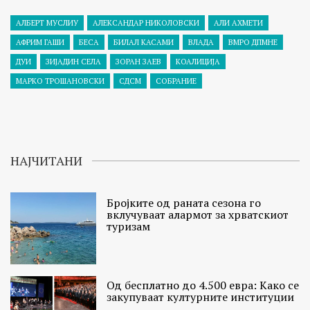
АЛБЕРТ МУСЛИУ
АЛЕКСАНДАР НИКОЛОВСКИ
АЛИ АХМЕТИ
АФРИМ ГАШИ
БЕСА
БИЛАЛ КАСАМИ
ВЛАДА
ВМРО ДПМНЕ
ДУИ
ЗИЈАДИН СЕЛА
ЗОРАН ЗАЕВ
КОАЛИЦИЈА
МАРКО ТРОШАНОВСКИ
СДСМ
СОБРАНИЕ
НАЈЧИТАНИ
Бројките од раната сезона го
вклучуваат алармот за хрватскиот
туризам
Од бесплатно до 4.500 евра: Како се
закупуваат културните институции