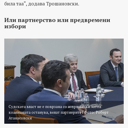
била таа“, додава Трошановски.
Или партнерство или предвремени
избори
Судската власт не е поврзана со извршната и затоа
коалицијата останува, велат партнерите | Фото: Роберт
Атанасовски