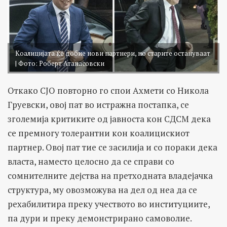
Коалицијата ќе добие нови партнери, но старите остануваат
| Фото: Роберт Атанасовски
Откако СЈО повторно го спои Ахмети со Никола
Груевски, овој пат во истражна постапка, се
зголемија критиките од јавноста кон СДСМ дека
се премногу толерантни кон коалицискиот
партнер. Овој пат тие се засилија и со пораки дека
власта, наместо целосно да се справи со
сомнителните дејства на претходната владејачка
структура, му овозможува на дел од неа да се
рехабилитира преку учеството во институциите,
па дури и преку демонстрирано самоволие.