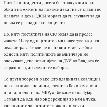
Повеќе инциденти досега беа толкувани како
обиди на Ахмети да покаже дека тие се главни во
Владата, а дека СДСМ мораат да ги слушаат за да
не им се распадне коалицијата.
Но, ниту постапката на СЈО нема да ја прелeе
чашата. Ниту од партиите има навестувања дека
оваа истрага ќе влијае на нивните меѓусебни
односи, ниту политичките аналитичари не
очекуваат дека позицијата на ДУИ во Владата ќе
се разниша, до следните избори.
Со други зборови, како што владината коалиција
не се разниша по инцидентот со Бекир Асани и
припадничката на МВР, одбивањето на Бујар
Османи да оди на конференција во Бања Лука,
караниците за патните трошоци и други