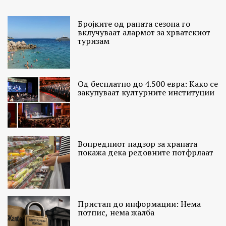
Бројките од раната сезона го
вклучуваат алармот за хрватскиот
туризам
Од бесплатно до 4.500 евра: Како се
закупуваат културните институции
Вонредниот надзор за храната
покажа дека редовните потфрлаат
Пристап до информации: Нема
потпис, нема жалба