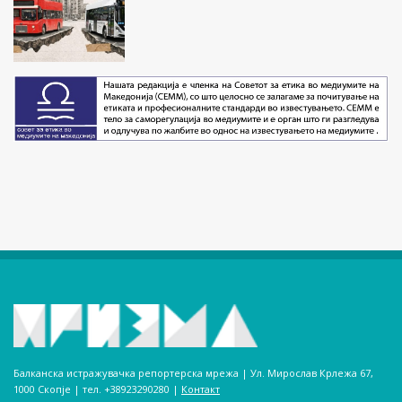
Балканска истражувачка репортерска мрежа | Ул. Мирослав Крлежа 67,
1000 Скопје | тел. +38923290280­ |
Контакт