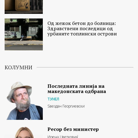
Од жежок бетон до болница:
Здравствени последици од
урбаните топлински острови
КОЛУМНИ
Последната линија на
македонската одбрана
ТУНЕЛ
Ѕвездан Георгиевски
Ресор без министер
Ирена Цветковиќ