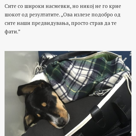
Сите со широки насмевки, но никој не го крие
шокот од резултатите. „Ова излезе подобро од
сите наши предвидувања, просто страв да те
фати.”