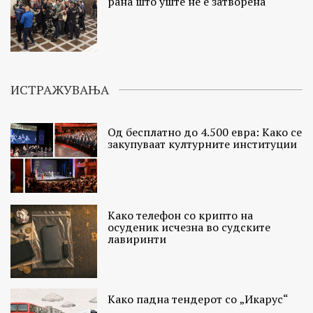
рана што уште не е затворена
ИСТРАЖУВАЊА
Од бесплатно до 4.500 евра: Како се
закупуваат културните институции
Како телефон со крипто на
осуденик исчезна во судските
лавиринти
Како падна тендерот со „Икарус“