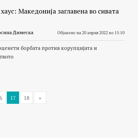
хаус: Македонија заглавена во сивата
сина Димеска
Објавено на 20 април 2022 во 15:10
оценети борбата против корупцијата и
твото
6
17
18
»