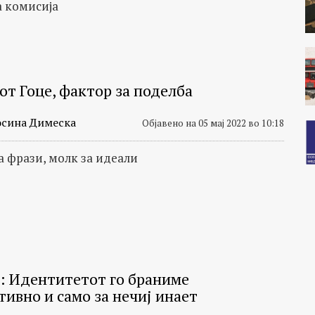
а комисија
от Гоце, фактор за поделба
сина Димеска
Објавено на 05 мај 2022 во 10:18
а фрази, молк за идеали
: Идентитетот го браниме
тивно и само за нечиј инает