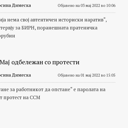
сина Димеска
Објавено на 03 мај 2022 во 10:06
ја нема свој автентичен историски наратив“,
нтервју за БИРН, поранешната пратеничка
орубин
 Мај одбележан со протести
сина Димеска
Објавено на 01 мај 2022 во 15:05
тане за работникот да опстане“ e паролата на
 протест на ССМ