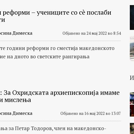
 реформи – учениците со сè послаби
ти
сина Димеска
Објавено на 24 мај 2022 во 8:54
те години реформи го сместија македонското
ие на дното во светските рангирања
: За Охридската архиепископија имаме
и мислења
сина Димеска
Објавено на 16 мај 2022 во 13:07
ња за Петар Тодоров, член на македонско-