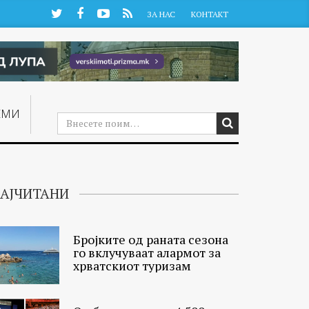
Twitter
Facebook
YouTube
RSS
ЗА НАС
КОНТАКТ
ЕМИ
АЈЧИТАНИ
Бројките од раната сезона
го вклучуваат алармот за
хрватскиот туризам