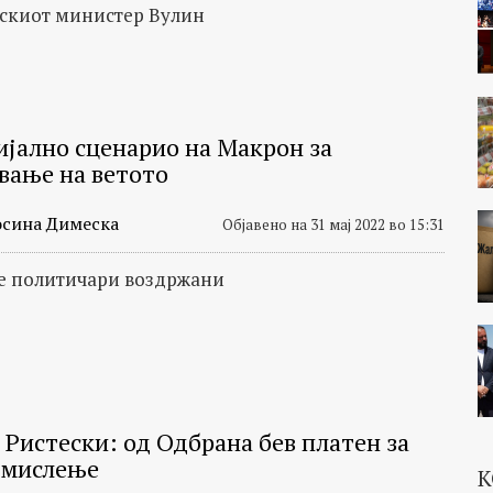
пскиот министер Вулин
јално сценарио на Макрон за
вање на ветото
сина Димеска
Објавено на 31 мај 2022 во 15:31
е политичари воздржани
 Ристески: од Одбрана бев платен за
 мислење
К