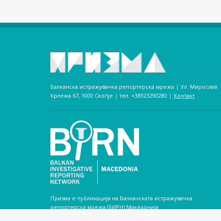
Балканска истражувачка репортерска мрежа | Ул. Мирослав
Крлежа 67, 1000 Скопје | тел. +38923290280­ |
Контакт
Призма е публикација на Балканската истражувачка
репортерска мрежа (БИРН) Македонија