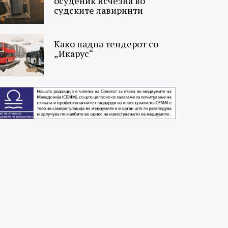
осуденик исчезна во
судските лавиринти
Како падна тендерот со
„Икарус“