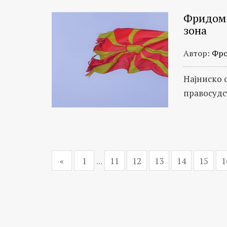
Фридом 
зона
Автор:
Фро
Најниско 
правосудс
«
1
...
11
12
13
14
15
1