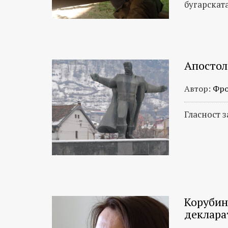
бугарскат
Апостол
Автор:
Фро
Гласност з
Корубин
деклара