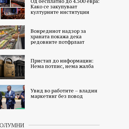
Од бесплатно до 4.500 евра:
Како се закупуваат
културните институции
Вонредниот надзор за
храната покажа дека
редовните потфрлаат
Пристап до информации:
Нема потпис, нема жалба
Увид во работите – владин
маркетинг без повод
ОЛУМНИ