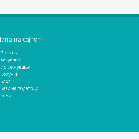
апа на сајтот
Почетна
Актуелно
Истражувањa
Колумни
Блог
Бази на податоци
Теми