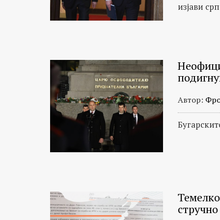
изјави ср
Неофици
подигну
Автор:
Фро
Бугарскит
Темелко
стручно