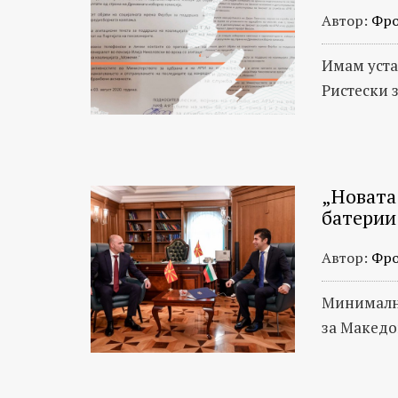
Автор:
Фро
Имам уста
Ристески 
„Новата 
батерии
Автор:
Фро
Минимални
за Македо