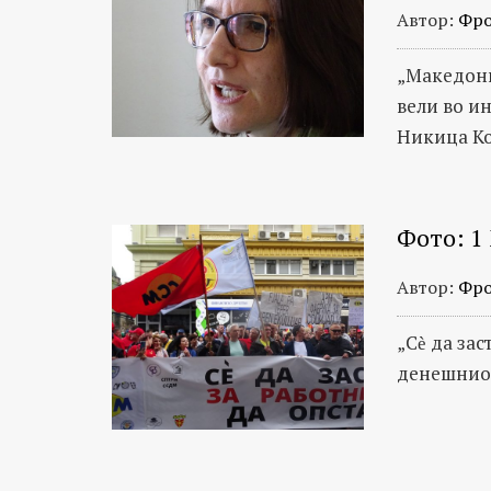
Автор:
Фро
„Македони
вели во и
Никица К
Фото: 1
Автор:
Фро
„Сѐ да зас
денешниот