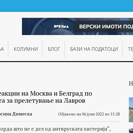
ЊA
КОЛУМНИ
БЛОГ
БАЗИ НА ПОДАТОЦИ
Т
Н
еакции на Москва и Белград по
та за прелетување на Лавров
сина Димеска
Објавено на 06 јуни 2022 во 15:28
горда што не е дел од антируската хистерија“,