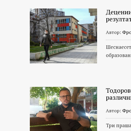
Децении
резулта
Автор:
Фро
Шеснаесет
образован
Тодоров
различн
Автор:
Фро
Три праша