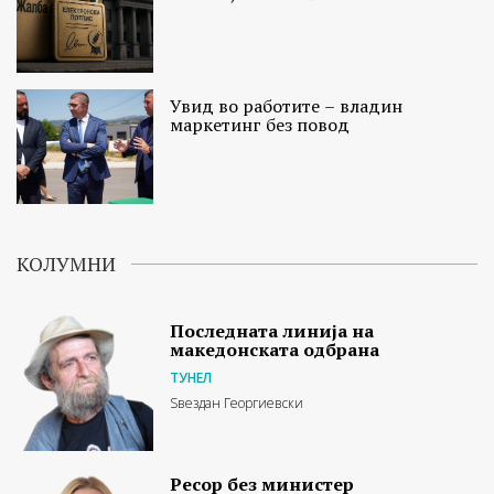
Увид во работите – владин
маркетинг без повод
КОЛУМНИ
Последната линија на
македонската одбрана
ТУНЕЛ
Ѕвездан Георгиевски
Ресор без министер