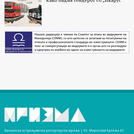
Како падна тендерот со „Икарус“
Балканска истражувачка репортерска мрежа | Ул. Мирослав Крлежа 67,