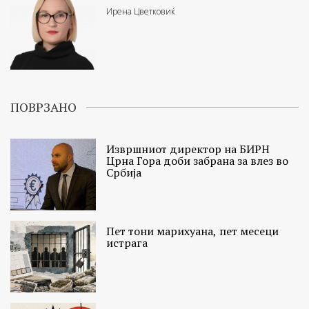
Ирена Цветковиќ
ПОВРЗАНО
Извршниот директор на БИРН
Црна Гора доби забрана за влез во
Србија
Пет тони марихуана, пет месеци
истрага