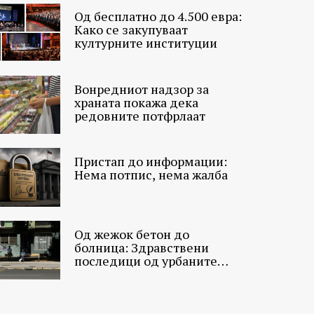
Од бесплатно до 4.500 евра:
Како се закупуваат
културните институции
Вонредниот надзор за
храната покажа дека
редовните потфрлаат
Пристап до информации:
Нема потпис, нема жалба
Од жежок бетон до
болница: Здравствени
последици од урбаните
топлински острови