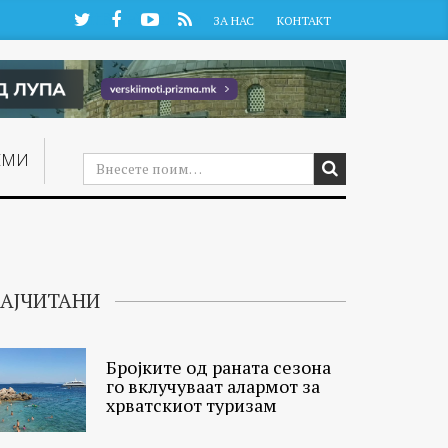
Twitter
Facebook
YouTube
RSS
ЗА НАС
КОНТАКТ
ЕМИ
АЈЧИТАНИ
Бројките од раната сезона
го вклучуваат алармот за
хрватскиот туризам