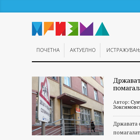
ПОЧЕТНА
АКТУЕЛНО
ИСТРАЖУВА
Држават
помагал
Автор:
Сун
Зоксимовс
Државата 
помагалата