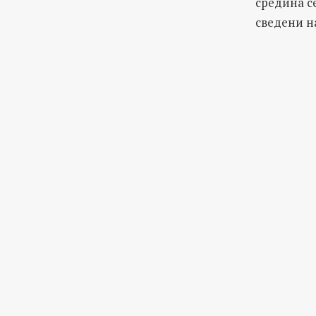
средина с
сведени на