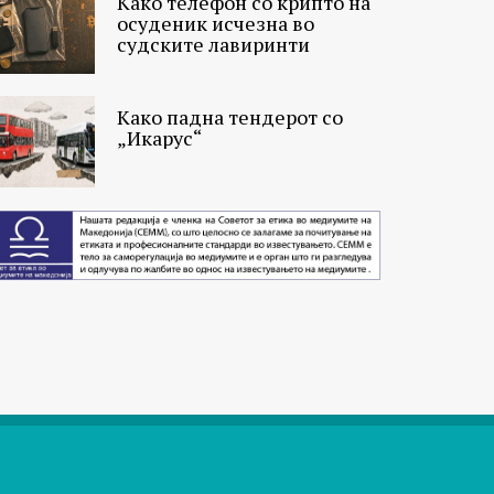
Како телефон со крипто на
осуденик исчезна во
судските лавиринти
Како падна тендерот со
„Икарус“