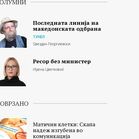
ОЛУМНИ
Последната линија на
македонската одбрана
ТУНЕЛ
Ѕвездан Георгиевски
Ресор без министер
Ирена Цветковиќ
ОВРЗАНО
Матични клетки: Скапа
надеж изгубена во
комуникација