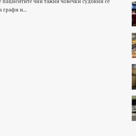
е пациентите чии тажни човечки судбини се
 графи и...