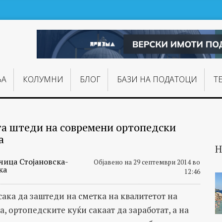
ЊA
КОЛУМНИ
БЛОГ
БАЗИ НА ПОДАТОЦИ
Т
а штеди на современи ортопедски
а
Н
чица Стојановска-
Објавено на 29 септември 2014 во
ка
12:46
сака да заштеди на сметка на квалитетот на
, ортопедските куќи сакаат да заработат, а на