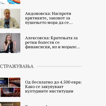
Андоновска: Наспроти
критиките, законот за
пушењето мора да се
донесе
Алексовска: Кратењата за
ретки болести се
финансиски, но и морален
проблем
ИСТРАЖУВАЊА
Од бесплатно до 4.500 евра:
Како се закупуваат
културните институции