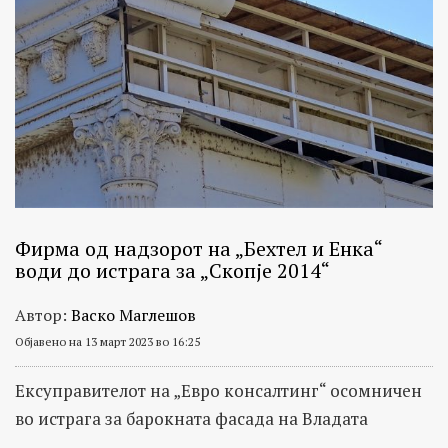
Фирма од надзорот на „Бехтел и Енка“
води до истрага за „Скопје 2014“
Автор:
Васко Маглешов
Објавено на 13 март 2023 во 16:25
Ексуправителот на „Евро консалтинг“ осомничен
во истрага за барокната фасада на Владата