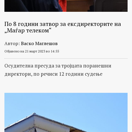
По 8 години затвор за ексдиректорите на
„Маѓар телеком“
Автор:
Васко Маглешов
Објавено на 21 март 2023 во 14:55
Осудителна пресуда за тројцата поранешни
директори, по речиси 12 години судење