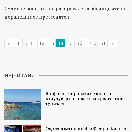
Судиите воопшто не расправале за аболициите на
поранешниот претседател
«
1
...
11
12
13
14
15
16
17
...
31
»
НАЈЧИТАНИ
Бројките од раната сезона го
вклучуваат алармот за хрватскиот
туризам
Од бесплатно до 4.500 евра: Како се