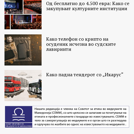
Од бесплатно до 4.500 евра: Како се
закупуваат културните институции
Како телефон со крипто на
осуденик исчезна во судските
лавиринти
Како падна тендерот со „Икарус“