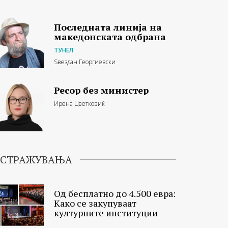
Последната линија на
македонската одбрана
ТУНЕЛ
Ѕвездан Георгиевски
Ресор без министер
Ирена Цветковиќ
ИСТРАЖУВАЊА
Од бесплатно до 4.500 евра:
Како се закупуваат
културните институции