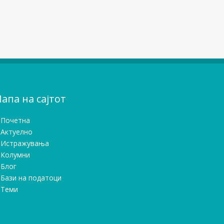
апа на сајтот
Почетна
Актуелно
Истражувањa
Колумни
Блог
Бази на податоци
Теми