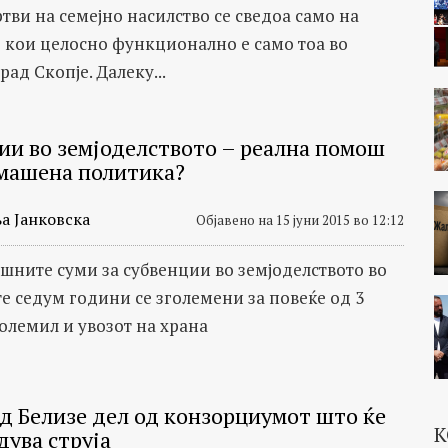
тви на семејно насилство се сведоа само на
д кои целосно функционално е само тоа во
рад Скопје. Далеку...
ии во земјоделството – реална помош
машена политика?
а Јанковска
Објавено на 15 јуни 2015 во 12:12
шните суми за субвенции во земјоделството во
е седум години се зголемени за повеќе од 3
големил и увозот на храна
д Белизе дел од конзорциумот што ќе
К
дува струја