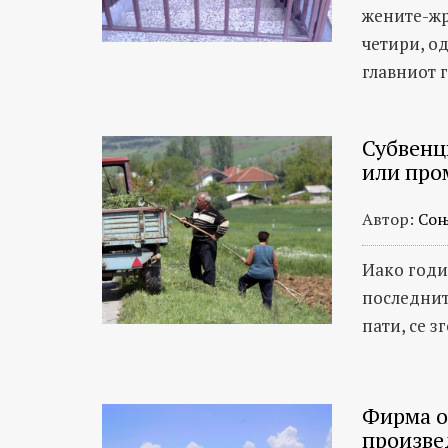
на
жените-жр
БИРН
четири, о
и
главниот г
соработници
на
теми
Субвенц
или про
како
транспарентност
Автор:
Соњ
на
институции,
Иако годи
злоупотреби,
последнит
мито,
пати, се з
корупција
и
криминал,
Фирма о
како
произве