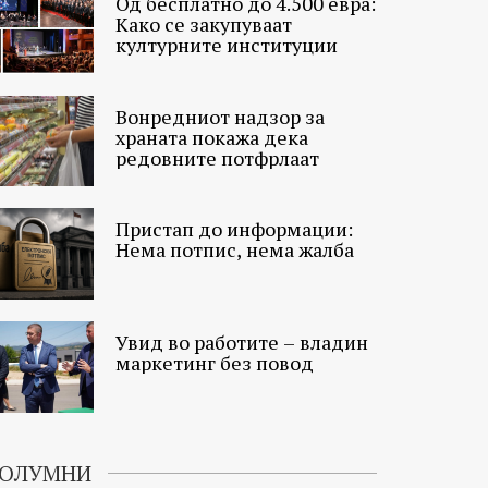
Од бесплатно до 4.500 евра:
Како се закупуваат
културните институции
Вонредниот надзор за
храната покажа дека
редовните потфрлаат
Пристап до информации:
Нема потпис, нема жалба
Увид во работите – владин
маркетинг без повод
ОЛУМНИ