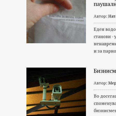
паушалн
Автор:
Нат
Еден водо
станови - 
ненавреме
и за парно
Бизнисм
Автор:
Мер
Во досега
споменува
бизнисмен