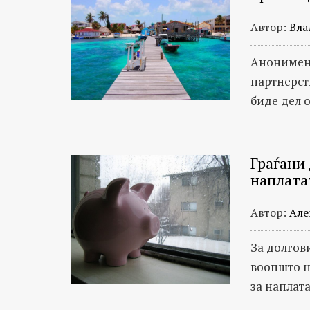
и
следење
Автор:
Вла
на
патот
Анонимен 
на
партнерст
јавните
биде дел 
пари
и
истраги
Граѓани 
наплата
за
можни
Автор:
Але
злоупотреби.
Истражувањата
За долгови
на
воопшто н
БИРН
за наплат
се