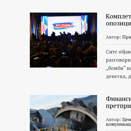
темелат
исклучиво
Комплет
на
опозици
проверени
факти.
Автор:
При
Сите обја
разговори
„бомби“ н
денеска, 
Финанси
претпри
Автор:
Цен
комуникац