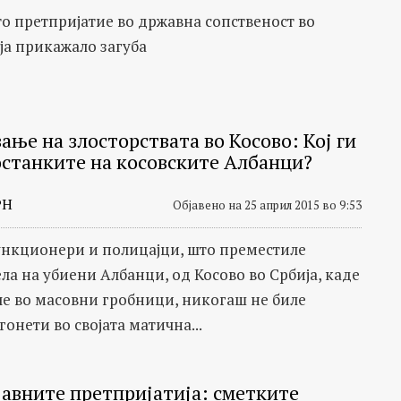
то претпријатие во државна сопственост во
а прикажало загуба
ање на злосторствата во Косово: Кој ги
останките на косовските Албанци?
РН
Објавено на 25 април 2015 во 9:53
нкционери и полицајци, што преместиле
ла на убиени Албанци, од Косово во Србија, каде
ле во масовни гробници, никогаш не биле
онети во својата матична...
 јавните претпријатија: сметките