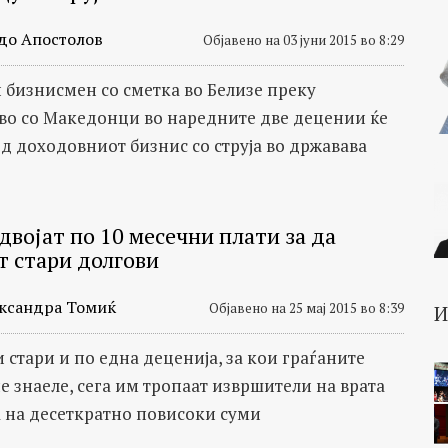
до Апостолов
Објавено на 03 јуни 2015 во 8:29
бизнисмен со сметка во Белизе преку
во со Македонци во наредните две децении ќе
од доходовниот бизнис со струја во државава
двојат по 10 месечни плати за да
т стари долгови
ксандра Томиќ
Објавено на 25 мај 2015 во 8:39
 стари и по една деценија, за кои граѓаните
е знаеле, сега им тропаат извршители на врата
а на десеткратно повисоки суми