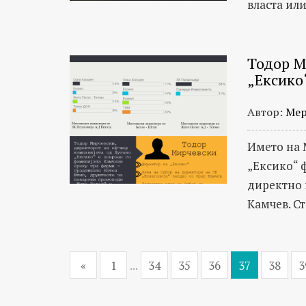
власта ил
Тодор М
„Ексико
Автор:
Мер
Името на 
„Ексико“ 
директно 
Камчев. Ст
«
1
...
34
35
36
37
38
3