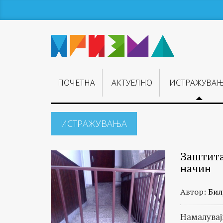
ПОЧЕТНА
АКТУЕЛНО
ИСТРАЖУВА
ИСТРАЖУВАЊA
Темелни
Заштита
и
начин
длабински
истражувања
Автор:
Бил
на
новинарите
Намалувај