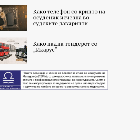
Како телефон со крипто на
осуденик исчезна во
судските лавиринти
Како падна тендерот со
„Икарус“