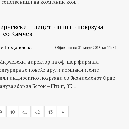
и сопственици на компании кои...
ирчевски – лицето што го поврзува
“ со Камчев
и Јордановска
Објавено на 31 март 2015 во 11:34
Мирчевски, директор на оф-шор фирмата
фигурира во повеќе други компании, сите
или индиректно поврзани со бизнисменот Орце
анува збор за Бетон – Штип, ЗК...
9
40
41
42
43
»