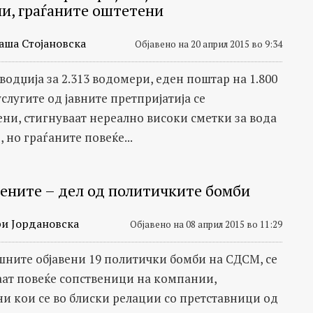
и, граѓаните оштетени
аша Стојановска
Објавено на 20 април 2015 во 9:34
водџија за 2.313 водомери, еден поштар на 1.800
услугите од јавните претпријатија се
ни, стигнуваат нереално високи сметки за вода
, но граѓаните повеќе...
ените – дел од политичките бомби
и Јордановска
Објавено на 08 април 2015 во 11:29
шните објавени 19 политички бомби на СДСМ, се
ат повеќе сопственици на компании,
и кои се во блиски релации со претставници од