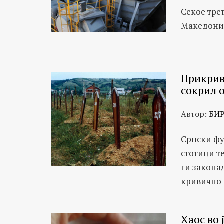
Секое тре
Македониј
Прикрив
сокрил 
Автор:
БИ
Српски фу
стотици те
ги закопа
кривично г
Хаос во