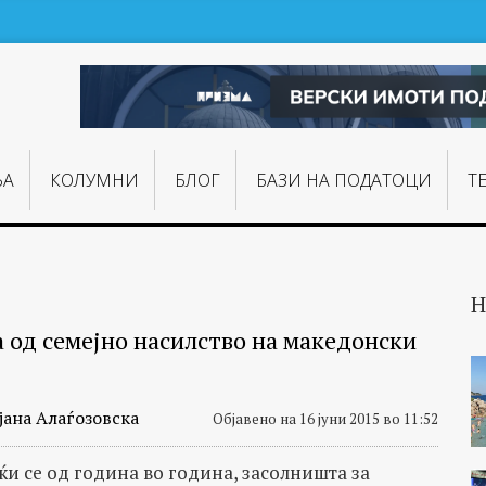
ЊA
КОЛУМНИ
БЛОГ
БАЗИ НА ПОДАТОЦИ
Т
Н
 од семејно насилство на македонски
јана Алаѓозовска
Објавено на 16 јуни 2015 во 11:52
ќи се од година во година, засолништа за