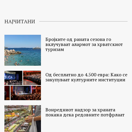
НАЈЧИТАНИ
Бројките од раната сезона го
вклучуваат алармот за хрватскиот
туризам
Од бесплатно до 4.500 евра: Како се
закупуваат културните институции
Вонредниот надзор за храната
покажа дека редовните потфрлаат