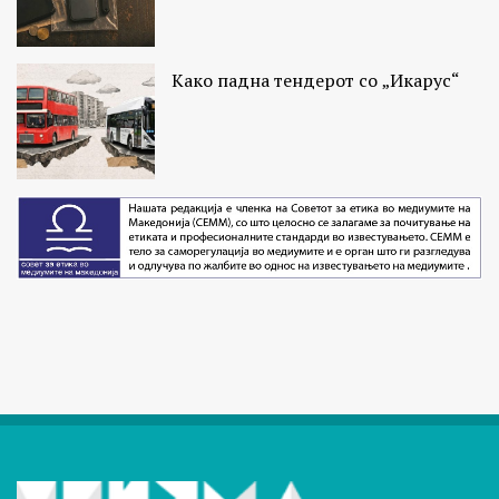
Како падна тендерот со „Икарус“