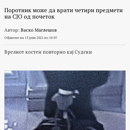
Поротник може да врати четири предмети
на СЈО од почеток
Автор:
Васко Маглешов
Објавено на 15 јуни 2021 во 10:07
Врелиот костен повторно кај Судски