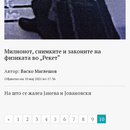
Милионот, снимките и законите на
физиката во „Рекет“
Автор:
Васко Маглешов
Објавено на 10 мај 2021 во 17:36
На што се жалеа Јанева и Јовановски
«
1
2
3
4
5
6
7
8
9
10