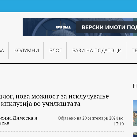
ЊA
КОЛУМНИ
БЛОГ
БАЗИ НА ПОДАТОЦИ
Т
Н
длог, нова можност за исклучување
 инклузија во училиштата
сина Димеска и
Објавено на 20 септември 2024 во
вска
13:10