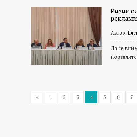
Ризик о
реклами
Автор:
Еле
Да се вни
порталите
«
1
2
3
4
5
6
7