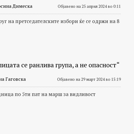
сина Димеска
Објавено на 25 април 2024 во 0:11
руг на претседателските избори ќе се одржи на 8
ицата се ранлива група, а не опасност“
на Гаговска
Објавено на 29 март 2024 во 15:19
дница по 5ти пат на марш за видливост