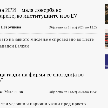
на ИРИ – мала доверба во
арите, во институциите и во ЕУ
 Петрушева
Објавено на 14 мај 2024 во 12:27
ето на јавното мислење е спроведено во шесте
Западен Балкан
ца газди на фирми се спогодија во
р“
ко Маглешов
Објавено на 14 мај 2024 во 10:48
, три условни и парични казни пред првото