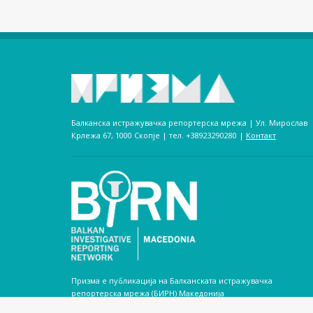
Балканска истражувачка репортерска мрежа | Ул. Мирослав
Крлежа 67, 1000 Скопје | тел. +38923290280­ |
Контакт
Призма е публикација на Балканската истражувачка
репортерска мрежа (БИРН) Македонија