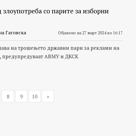
д злоупотреба со парите за изборни
на Гаговска
Објавено на 27 март 2024 во 16:17
мава на трошeњето државни пари за реклами на
, предупредуваат АВМУ и ДКСК
8
9
10
»