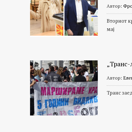
Автор:
Фро
Вториот к
мај
„Транс-л
Автор:
Еле
Транс зае