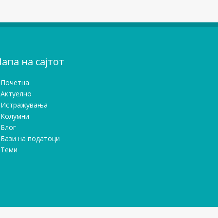
апа на сајтот
Почетна
Актуелно
Истражувањa
Колумни
Блог
Бази на податоци
Теми