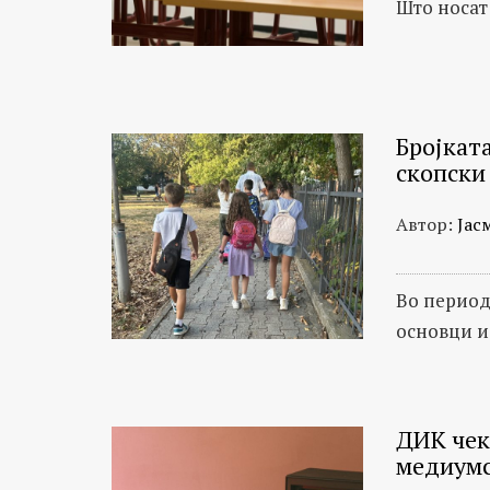
Што носат
Бројката
скопски
Автор:
Јас
Во период
основци 
ДИК чек
медиумс