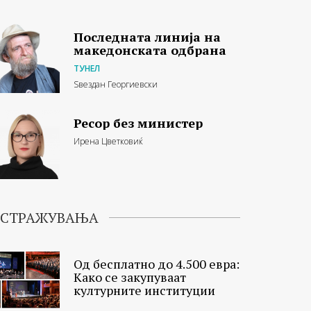
Последната линија на
македонската одбрана
ТУНЕЛ
Ѕвездан Георгиевски
Ресор без министер
Ирена Цветковиќ
ИСТРАЖУВАЊА
Од бесплатно до 4.500 евра:
Како се закупуваат
културните институции