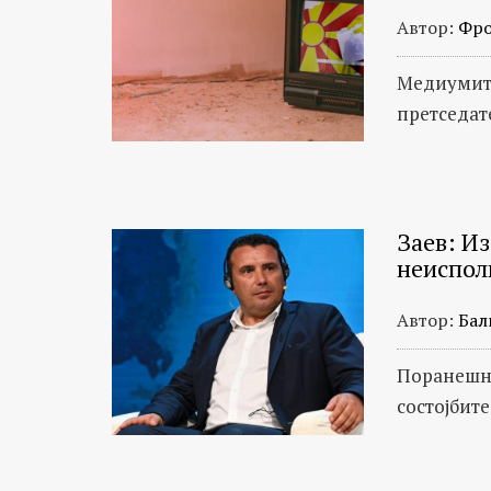
Автор:
Фро
Медиумите
претседат
Заев: И
неиспол
Автор:
Бал
Поранешни
состојбите