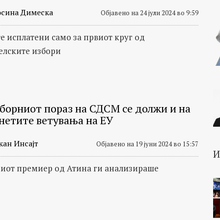
сина Димеска
Објавено на 24 јули 2024 во 9:59
 исплатени само за првиот круг од
елските избори
зборниот пораз на СДСМ се должи и на
нетите ветувања на ЕУ
кан Инсајт
Објавено на 19 јуни 2024 во 15:57
от премиер од Атина ги анализираше