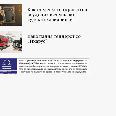
Како телефон со крипто на
осуденик исчезна во
судските лавиринти
Како падна тендерот со
„Икарус“