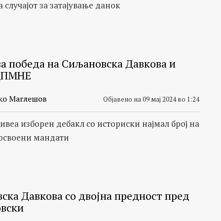
 случајот за затајување данок
а победа на Сиљановска Давкова и
ДПМНЕ
ко Маглешов
Објавено на 09 мај 2024 во 1:24
веа изборен дебакл со историски најмал број на
 освоени мандати
ска Давкова со двојна предност пред
вски