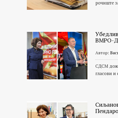
рочиште за
Убедлив
ВМРО-
Автор:
Вас
СДСМ дожи
гласови и
Сиљанов
Пендаро