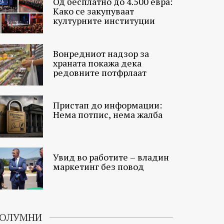
Од бесплатно до 4.500 евра:
Како се закупуваат
културните институции
Вонредниот надзор за
храната покажа дека
редовните потфрлаат
Пристап до информации:
Нема потпис, нема жалба
Увид во работите – владин
маркетинг без повод
ОЛУМНИ