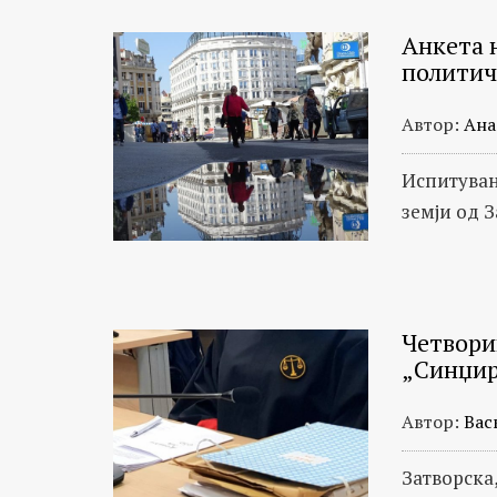
Анкета 
политич
Автор:
Ана
Испитувањ
земји од 
Четвори
„Синџи
Автор:
Вас
Затворска