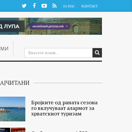
Twitter
Facebook
YouTube
RSS
ЗА НАС
КОНТАКТ
ЕМИ
АЈЧИТАНИ
Бројките од раната сезона
го вклучуваат алармот за
хрватскиот туризам