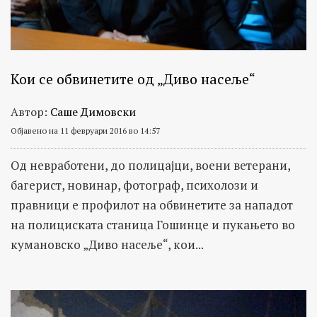
Кои се обвинетите од „Диво насеље“
Автор:
Саше Димовски
Објавено на 11 февруари 2016 во 14:57
Од невработени, до полицајци, воени ветерани,
багерист, новинар, фотограф, психолози и
правници е профилот на обвинетите за нападот
на полициската станица Гошинце и пукањето во
кумановско „Диво насеље“, кои...