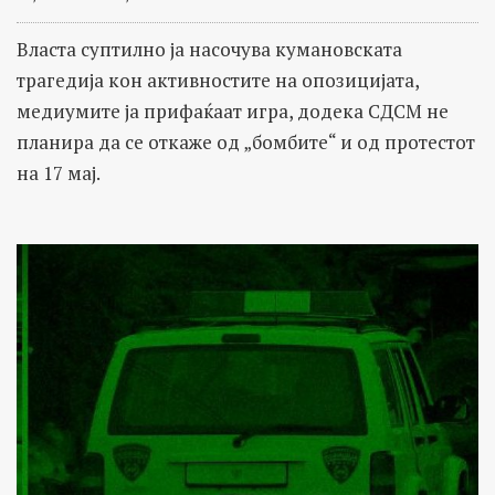
Власта суптилно ја насочува кумановската
трагедија кон активностите на опозицијата,
медиумите ја прифаќаат игра, додека СДСМ не
планира да се откаже од „бомбите“ и од протестот
на 17 мај.