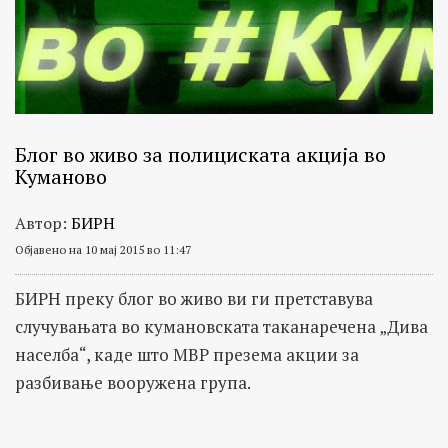
Блог во живо за полициската акција во
Куманово
Автор:
БИРН
Објавено на 10 мај 2015 во 11:47
БИРН преку блог во живо ви ги претставува
случувањата во кумановската таканаречена „Дива
населба“, каде што МВР презема акции за
разбивање вооружена група.