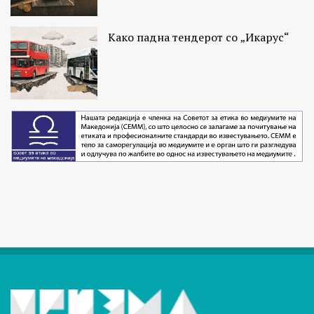
Како падна тендерот со „Икарус“