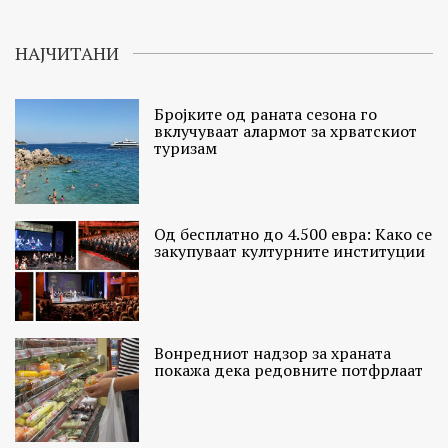
НАЈЧИТАНИ
Бројките од раната сезона го
вклучуваат алармот за хрватскиот
туризам
Од бесплатно до 4.500 евра: Како се
закупуваат културните институции
Вонредниот надзор за храната
покажа дека редовните потфрлаат