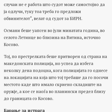
случаи не е работа што судот може самостојно да
ја одлучи, туку тоа треба го предложи
обвинителот“, велат од судот за БИРН.
Османи беше уапсен во јули минатата година, во
селото Летинце во близина на Витина, источно
Косово.
Тој, по престрелката беше притворен од страна на
македонската полиција, но успеа да избега
неколку дена подоцна, кога полицијата го однесе
на локацијата на која што тој требаше да го посочи
местото каде што имало скриено складиште на
оружје, а кое се наоѓа во планински предел близу
до границата со Косово.
Барање за истрага