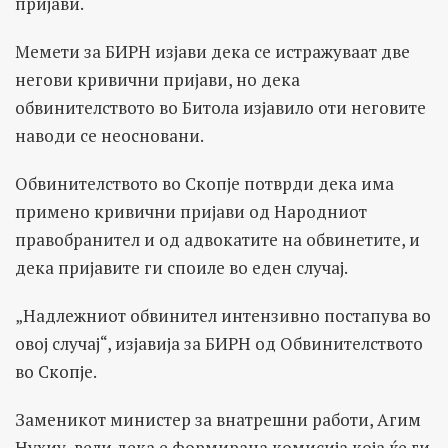
пријави.
Мемети за БИРН изјави дека се истражуваат две
негови кривични пријави, но дека
обвинителството во Битола изјавило оти неговите
наводи се неосновани.
Обвинителството во Скопје потврди дека има
примено кривични пријави од Народниот
правобранител и од адвокатите на обвинетите, и
дека пријавите ги споиле во еден случај.
„Надлежниот обвинител интензивно постапува во
овој случај“, изјавија за БИРН од Обвинителството
во Скопје.
Заменикот министер за внатрешни работи, Агим
Нухиу, вели дека е формирана комисија која ќе ги