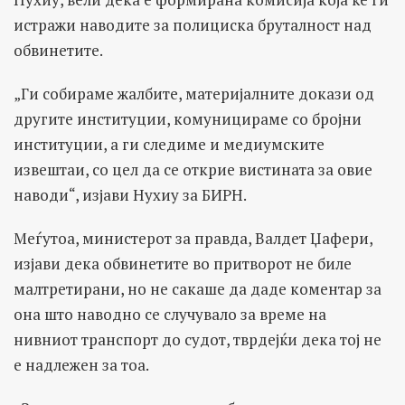
истражи наводите за полициска бруталност над
обвинетите.
„Ги собираме жалбите, материјалните докази од
другите институции, комуницираме со бројни
институции, а ги следиме и медиумските
извештаи, со цел да се открие вистината за овие
наводи“, изјави Нухиу за БИРН.
Меѓутоа, министерот за правда, Валдет Џафери,
изјави дека обвинетите во притворот не биле
малтретирани, но не сакаше да даде коментар за
она што наводно се случувало за време на
нивниот транспорт до судот, тврдејќи дека тој не
е надлежен за тоа.