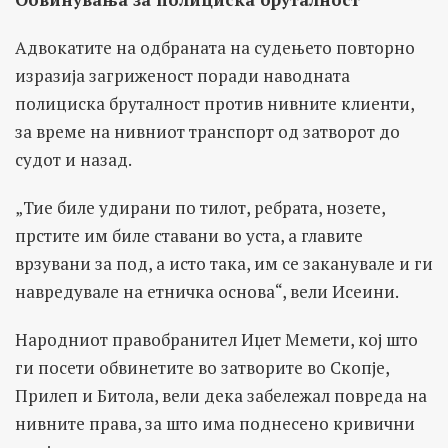
Адвокатите на одбраната на судењето повторно
изразија загриженост поради наводната
полициска бруталност против нивните клиенти,
за време на нивниот транспорт од затворот до
судот и назад.
„Тие биле удирани по тилот, ребрата, нозете,
прстите им биле ставани во уста, а главите
врзувани за под, а исто така, им се заканувале и ги
навредувале на етничка основа“, вели Исеини.
Народниот правобранител Иџет Мемети, кој што
ги посети обвинетите во затворите во Скопје,
Прилеп и Битола, вели дека забележал повреда на
нивните права, за што има поднесено кривични