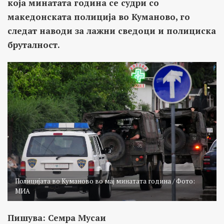
која минатата година се судри со
македонската полиција во Куманово, го
следат наводи за лажни сведоци и полициска
бруталност.
Полицијата во Куманово во мај минатата година / Фото:
МИА
Пишува: Семра Мусаи