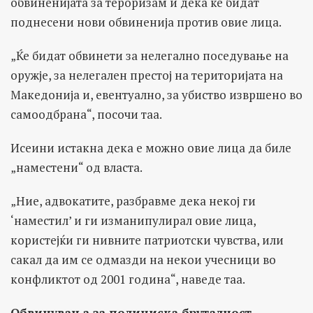
обвиненијата за тероризам и дека ќе бидат
поднесени нови обвиненија против овие лица.
„Ќе бидат обвинети за нелегално поседување на
оружје, за нелегален престој на територијата на
Македонија и, евентуално, за убиство извршено во
самоодбрана“, посочи таа.
Исеини истакна дека е можно овие лица да биле
„наместени“ од власта.
„Ние, адвокатите, разбравме дека некој ги
‘наместил’ и ги изманипулирал овие лица,
користејќи ги нивните патриотски чувства, или
сакал да им се одмазди на некои учесници во
конфликтот од 2001 година“, наведе таа.
Обвинувања за полициска бруталност