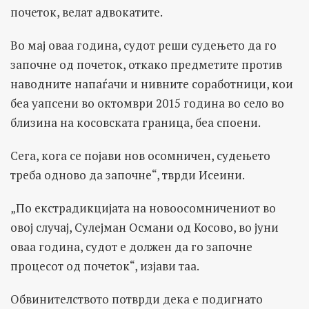
почеток, велат адвокатите.
Во мај оваа година, судот реши судењето да го
започне од почеток, откако предметите против
наводните напаѓачи и нивните соработници, кои
беа уапсени во октомври 2015 година во село во
близина на косовската граница, беа споени.
Сега, кога се појави нов осомничен, судењето
треба одново да започне“, тврди Исеини.
„По екстрадикцијата на новоосомничениот во
овој случај, Сулејман Османи од Косово, во јуни
оваа година, судот е должен да го започне
процесот од почеток“, изјави таа.
Обвинителството потврди дека е подигнато