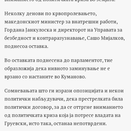
Неколку денови по крвопролевањето,
македонскиот министер за внатрешни работи,
Гордана Јанкулоска и директорот на Управата за
безбедност и контраразузнавање, Сашо Мијалков,
поднесоа оставка.
Во оставката поднесена до парламентот, тие
образложија дека нивното заминување не е
врзано со настаните во Куманово.
Сомневањата што ги изрази опозицијата и некои
политички набљудувачи, дека престрелката била
политички договор, за да се оттргне вниманието
од политичката криза која ја потресе владата на
Груевски, исто така, останаа непотврдени.