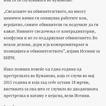
„Сведоците на обвинителството, на многу
циничен начин ги опишуваа работите кои,
веројатно, самите обвинители ги подучиле да ги
кажат. Нивните сведочења се контрадикторни,
конфузни и не го поддржуваат обвинението. Во
некои делови, дури и ја компромитираат и
полицијата и обвинителството“, изјави Исеини за
БИРН.
Иако помина повеќе од една година од
престрелката во Куманово, која се случи во мај
2015 година и која зад себе остави 18 мртви,
вистината за она што се случило во дводневната
престрелка и натаму е нејасна, вели Исеини.