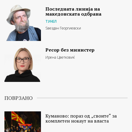
Последната линија на
македонската одбрана
ТУНЕЛ
Ѕвездан Георгиевски
Ресор без министер
Ирена Цветковиќ
ПОВРЗАНО
Куманово: пораз од „своите“ за
комплетен нокаут на власта