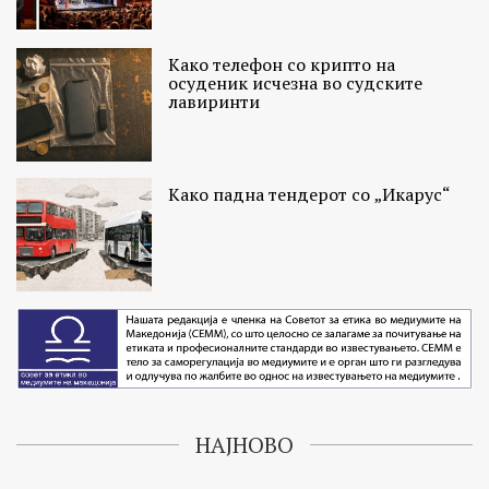
Како телефон со крипто на
осуденик исчезна во судските
лавиринти
Како падна тендерот со „Икарус“
НАЈНОВО