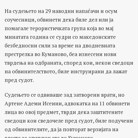
На судењето на 29 наводни напаѓачи и осум
соучесници, обвинети дека биле дел или ја
помагале терористичката група која во мај
минатата година се судри со македонските
безбедносни сили за време на дводневната
престрелка во Куманово, беа изнесени нови
тврдења на одбраната, според кои, некои сведоци
на обвинителството, биле инструирани да лажат
пред судот.
Судењето се одвиваше зад затворени врати, но
Артене Адеми Исеини, адвокатка на 11 обвинети
лица во овој предмет, тврди дека заштитените
сведоци кои сведочеле пред судот, биле подучени
од обвинителите, да ја повторат верзијата на
власта за случувањата во Куманово.