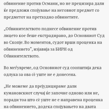
обвинение против Османи, но не прецизира дали
ќе предложи спојување на неговиот предмет со
предметот на претходно обвинетите.
„Обвинителството поднесе обвинение против
лицето кое беше екстрадирано, до Основниот Суд
во Скопје. Во моментов, судот врши проценка на
обвинението“, изјавија за БИРН од
Обвинителството.
Во меѓувреме, од Основниот суд соопштија дека
одлука за ова сѐ уште не е донесена.
„Не можеме да прејудицираме дали
кумановскиот случај ќе започне одново или не,
поради тоа што сѐ уште не е направена проценка
на обвинението, додека спојувањето на двата