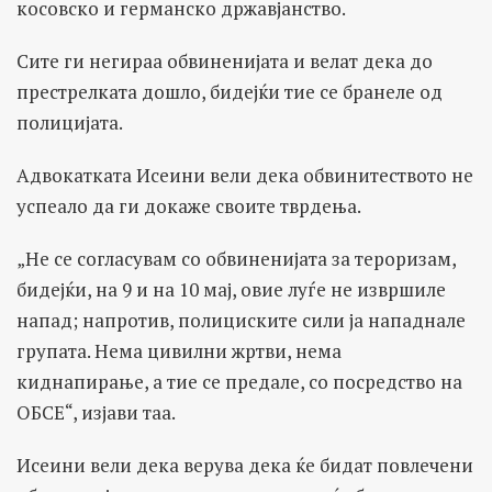
косовско и германско државјанство.
Сите ги негираа обвиненијата и велат дека до
престрелката дошло, бидејќи тие се бранеле од
полицијата.
Адвокатката Исеини вели дека обвинитеството не
успеало да ги докаже своите тврдења.
„Не се согласувам со обвиненијата за тероризам,
бидејќи, на 9 и на 10 мај, овие луѓе не извршиле
напад; напротив, полициските сили ја нападнале
групата. Нема цивилни жртви, нема
киднапирање, а тие се предале, со посредство на
ОБСЕ“, изјави таа.
Исеини вели дека верува дека ќе бидат повлечени