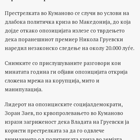
Престрелката во Куманово се случи во услови на
длабока политичка криза во Македонија, до која
дојде откако опозицијата излезе со тврдењето
дека поранешниот премиер Никола Груевски
наредил незаконско следење на околу 20.000 луѓе.
Снимките со прислушуваните разговори кои
минатата година ги објави опозицијата открија
сложена мрежа на корупција, мито и
манипулација.
Лидерот на опозициските социјалдемократи,
Зоран Заев, по крвопролевањето во Куманово
изрази загриженост дека Владата на Груевски ја
користи престрелката за да го одвлече
вниманието од политичката криза во земјата.