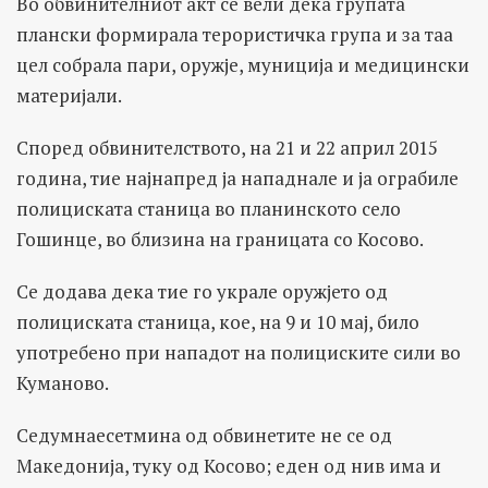
Во обвинителниот акт се вели дека групата
плански формирала терористичка група и за таа
цел собрала пари, оружје, муниција и медицински
материјали.
Според обвинителството, на 21 и 22 април 2015
година, тие најнапред ја нападнале и ја ограбиле
полициската станица во планинското село
Гошинце, во близина на границата со Косово.
Се додава дека тие го украле оружјето од
полициската станица, кое, на 9 и 10 мај, било
употребено при нападот на полициските сили во
Куманово.
Седумнаесетмина од обвинетите не се од
Македонија, туку од Косово; еден од нив има и