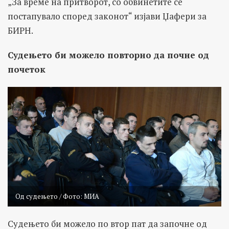
„За време на притворот, со обвинетите се
постапувало според законот“ изјави Џафери за
БИРН.
Судењето би можело повторно да почне од
почеток
Од судењето / Фото: МИА
Судењето би можело по втор пат да започне од