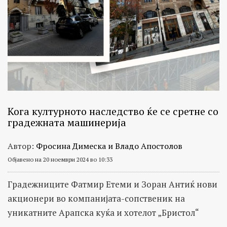
Кога културното наследство ќе се сретне со
градежната машинерија
Автор:
Фросина Димеска и Владо Апостолов
Објавено на 20 ноември 2024 во 10:33
Градежниците Фатмир Етеми и Зоран Антиќ нови
акционери во компанијата-сопственик на
уникатните Арапска куќа и хотелот „Бристол“