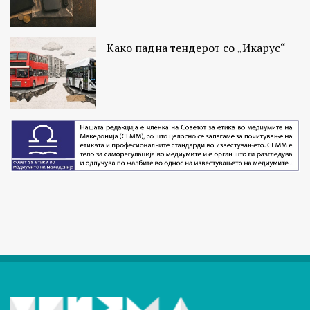
Како падна тендерот со „Икарус“