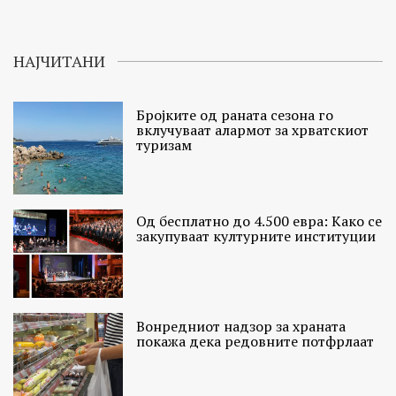
НАЈЧИТАНИ
Бројките од раната сезона го
вклучуваат алармот за хрватскиот
туризам
Од бесплатно до 4.500 евра: Како се
закупуваат културните институции
Вонредниот надзор за храната
покажа дека редовните потфрлаат