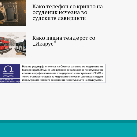
Како телефон со крипто на
осуденик исчезна во
судските лавиринти
Како падна тендерот со
„Икарус“