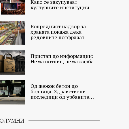
Како се закупуваат
културните институции
Вонредниот надзор за
храната покажа дека
редовните потфрлаат
Пристап до информации:
Нема потпис, нема жалба
Од жежок бетон до
болница: Здравствени
последици од урбаните
топлински острови
ОЛУМНИ