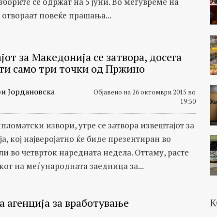
борите се одржат на 5 јуни. Во меѓувреме на
 отвораат повеќе прашања...
от за Македонија се затвора, досега
ти само три точки од Пржино
и Јордановска
Објавено на 26 октомври 2015 во
19:50
пломатски извори, утре се затвора извештајот за
а, кој најверојатно ќе биде презентиран во
ли во четврток наредната недела. Оттаму, расте
кот на меѓународната заедница за...
а агенција за вработување
К