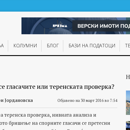
ЊA
КОЛУМНИ
БЛОГ
БАЗИ НА ПОДАТОЦИ
Т
Н
се гласачите или теренската проверка?
и Јордановска
Објавено на 30 март 2016 во 7:54
за теренска проверка, нивната анализа и
ото бришење на спорните гласачи се претесни