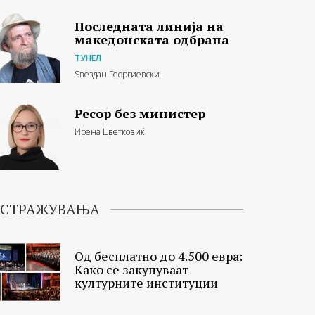
Последната линија на
македонската одбрана
ТУНЕЛ
Ѕвездан Георгиевски
Ресор без министер
Ирена Цветковиќ
ИСТРАЖУВАЊА
Од бесплатно до 4.500 евра:
Како се закупуваат
културните институции