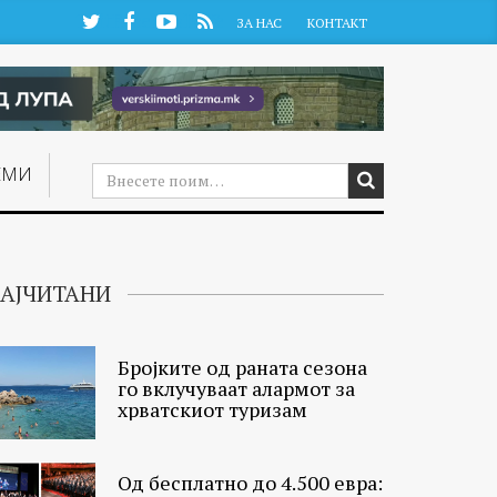
Twitter
Facebook
YouTube
RSS
ЗА НАС
КОНТАКТ
ЕМИ
АЈЧИТАНИ
Бројките од раната сезона
го вклучуваат алармот за
хрватскиот туризам
Од бесплатно до 4.500 евра: