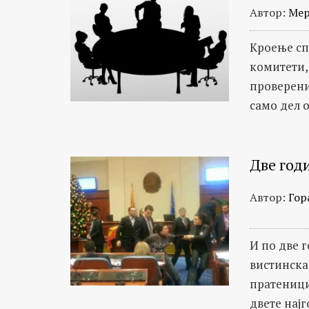
Автор:
Мер
Кроење сп
комитети,
проверени
само дел 
Две год
Автор:
Гор
И по две 
вистинска
пратеници
двете нај