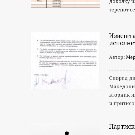
доколку из
теренот се
Извештај
исполне
Автор:
Мер
Според ди
Македониј
вторник и
и притисо
Партиск