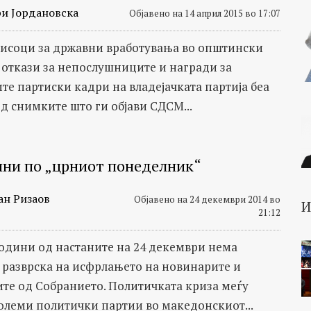
и Јордановска
Објавено на 14 април 2015 во 17:07
исоци за државни вработувања во општински
 откази за непослушниците и награди за
те партиски кадри на владејачката партија беа
од снимките што ги објави СДСМ...
ини по „црниот понеделник“
ан Ризаов
Објавено на 24 декември 2014 во
21:12
години од настаните на 24 декември нема
 разврска на исфрлањето на новинарите и
те од Собранието. Политичката криза меѓу
големи политички партии во македонскиот...