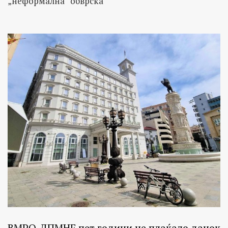
„неформална“ обврска
ВМРО-ДПМНЕ пет години не плаќало данок