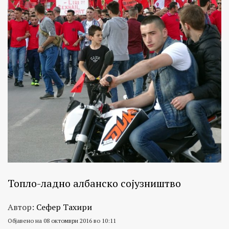
Топло-ладно албанско сојузништво
Автор:
Сефер Тахири
Објавено на 08 октомври 2016 во 10:11