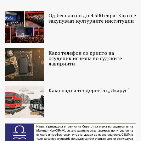
Од бесплатно до 4.500 евра: Како се
закупуваат културните институции
Како телефон со крипто на
осуденик исчезна во судските
лавиринти
Како падна тендерот со „Икарус“