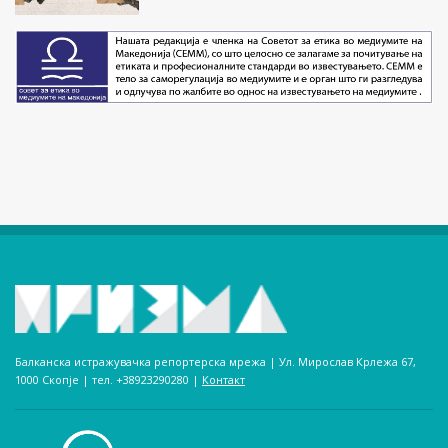
Балканска истражувачка репортерска мрежа | Ул. Мирослав Крлежа 67,
1000 Скопје | тел. +38923290280­ |
Контакт