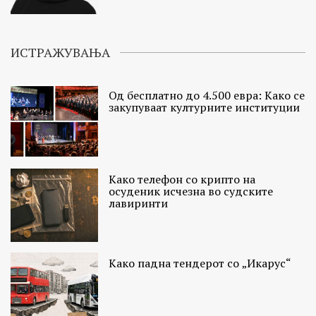
ИСТРАЖУВАЊА
Од бесплатно до 4.500 евра: Како се
закупуваат културните институции
Како телефон со крипто на
осуденик исчезна во судските
лавиринти
Како падна тендерот со „Икарус“