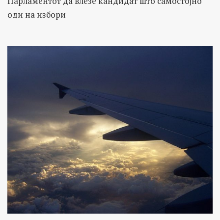
Парламентот да влезе кандидат што самостојно
оди на избори