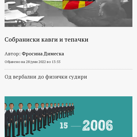
Собраниски кавги и тепачки
Автор:
Фросина Димеска
Објавено на 28 јуни 2022 во 13:55
Од вербални до физички судири