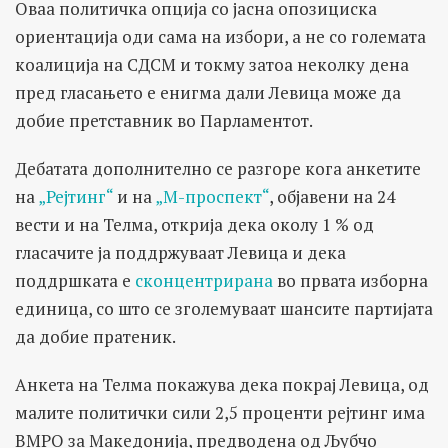
Оваа политичка опција со јасна опозициска
ориентација оди сама на избори, а не со големата
коалиција на СДСМ и токму затоа неколку дена
пред гласањето е енигма дали Левица може да
добие претставник во Парламентот.
Дебатата дополнително се разгоре кога анкетите
на
„Рејтинг“
и на
„М-проспект“
, објавени на 24
вести и на Телма, открија дека околу 1 % од
гласачите ја поддржуваат Левица и дека
поддршката е
сконцентрирана
во првата изборна
единица, со што се зголемуваат шансите партијата
да добие пратеник.
Анкета на Телма покажува дека покрај Левица, од
малите политички сили 2,5 проценти рејтинг има
ВМРО за Македонија, предводена од Љубчо