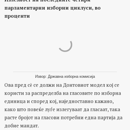
парламентарни изборни циклуси, во
проценти
Извор: Државна изборна комисија
Ова пред сѐ се должи на Донтовиот модел кој се
користи за распределба на гласовите по изборна
единица и според кој, наједноставно кажано,
како што повеќе луѓе излегуваат да гласаат, така
расте бројот на гласови потребни една партија да
добие мандат.