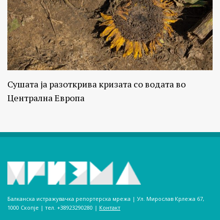
Сушата ја разоткрива кризата со водата во
Централна Европа
Балканска истражувачка репортерска мрежа | Ул. Мирослав Крлежа 67,
1000 Скопје | тел. +38923290280­ |
Контакт