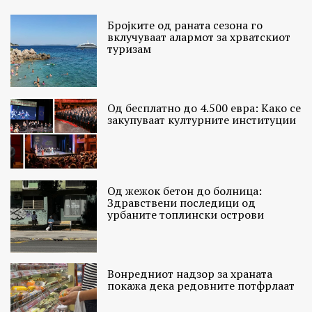
Бројките од раната сезона го
вклучуваат алармот за хрватскиот
туризам
Од бесплатно до 4.500 евра: Како се
закупуваат културните институции
Од жежок бетон до болница:
Здравствени последици од
урбаните топлински острови
Вонредниот надзор за храната
покажа дека редовните потфрлаат