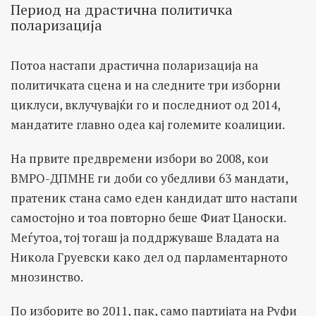
Период на драстична политичка
поларизација
Потоа настапи драстична поларизација на
политичката сцена и на следните три изборни
циклуси, вклучувајќи го и последниот од 2014,
мандатите главно одеа кај големите коалиции.
На првите предвремени избори во 2008, кои
ВМРО-ДПМНЕ ги доби со убедливи 63 мандати,
пратеник стана само еден кандидат што настапи
самостојно и тоа повторно беше Фиат Цаноски.
Меѓутоа, тој тогаш ја поддржуваше Владата на
Никола Груевски како дел од парламентарното
мнозинство.
По изборите во 2011, пак, само партијата на Руфи