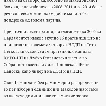
намалува оваа бројка, особено во македонскиот
блок каде на изборите во 2008, 2011 и во 2014 беше
речиси невозможно да се добие мандат без
поддршка од голема партија.
Пред точно десет години, по гласањето во 2006 во
Парламентот имаше вкупно 15 пратеници што не
припаѓаат на големата четворка. НСДП на Тито
Петковски освои седум пратенички мандата,
ВМРО-НП на Љубчо Георгиевски шест, а во
Собранието влегоа и Лиле Поповска и Фиат
Цаноски како лидери на ДОМ и на ПЕИ.
Овие 15 мандати беа рамномерно распределени
во пет изборни единици низ Македонија и само
во шестата доминираше големата четворка.