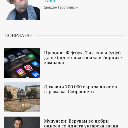
ТУНЕЛ
Ѕвездан Георгиевски
ПОВРЗАНО
Предлог: Фејсбук, Тик-ток и Јутјуб
да не бидат сива зона за изборните
кампањи
Државни 700.000 евра за да нема
гаража кај Собранието
Муцунски: Верувам во добри
односи со идната унгарска влада