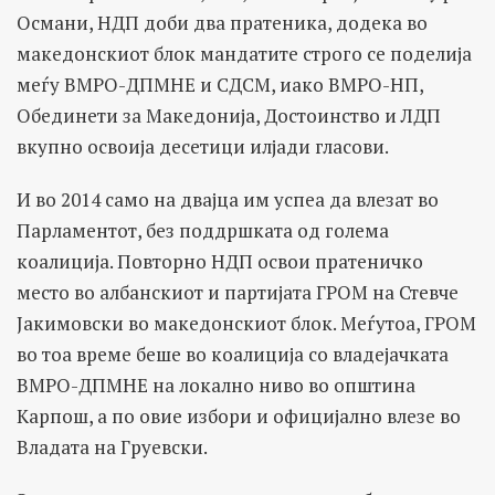
Османи, НДП доби два пратеника, додека во
македонскиот блок мандатите строго се поделија
меѓу ВМРО-ДПМНЕ и СДСМ, иако ВМРО-НП,
Обединети за Македонија, Достоинство и ЛДП
вкупно освоија десетици илјади гласови.
И во 2014 само на двајца им успеа да влезат во
Парламентот, без поддршката од голема
коалиција. Повторно НДП освои пратеничко
место во албанскиот и партијата ГРОМ на Стевче
Јакимовски во македонскиот блок. Меѓутоа, ГРОМ
во тоа време беше во коалиција со владејачката
ВМРО-ДПМНЕ на локално ниво во општина
Карпош, а по овие избори и официјално влезе во
Владата на Груевски.