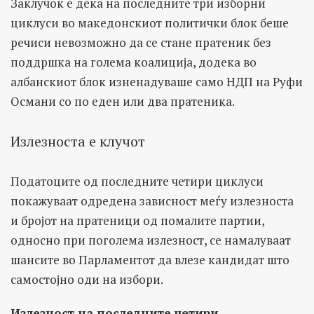
Заклучок е дека на последните три изборни
циклуси во македонскиот политички блок беше
речиси невозможно да се стане пратеник без
поддршка на голема коалиција, додека во
албанскиот блок изненадуваше само НДП на Руфи
Османи со по еден или два пратеника.
Излезноста е клучот
Податоците од последните четири циклуси
покажуваат одредена зависност меѓу излезноста
и бројот на пратеници од помалите партии,
односно при поголема излезност, се намалуваат
шансите во Парламентот да влезе кандидат што
самостојно оди на избори.
Излезност на последните четири