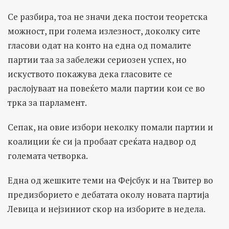
Се разбира, тоа не значи дека постои теоретска
можност, при голема излезност, доколку сите
гласови одат на конто на една од помалите
партии таа за забележи сериозен успех, но
искуството покажува дека гласовите се
раслојуваат на повеќето мали партии кои се во
трка за парламент.
Сепак, на овие избори неколку помали партии и
коалиции ќе си ја пробаат среќата надвор од
големата четворка.
Една од жешките теми на Фејсбук и на Твитер во
предизборието е дебатата околу новата партија
Левица и нејзиниот скор на изборите в недела.