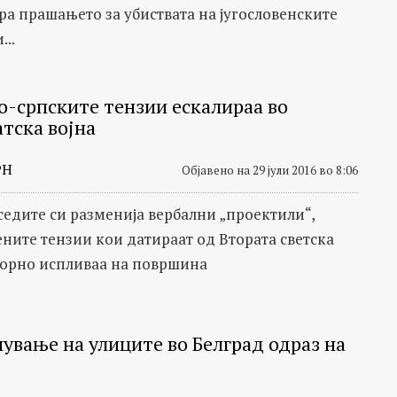
ра прашањето за убиствата на југословенските
..
о-српските тензии ескалираа во
тска војна
РН
Објавено на 29 јули 2016 во 8:06
седите си разменија вербални „проектили“,
ните тензии кои датираат од Втората светска
торно испливаа на површина
ување на улиците во Белград одраз на