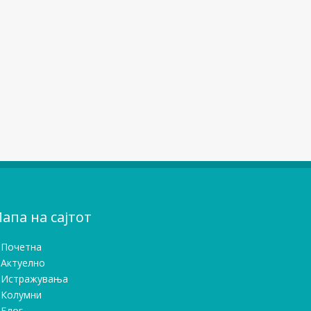
апа на сајтот
Почетна
Актуелно
Истражувањa
Колумни
Блог