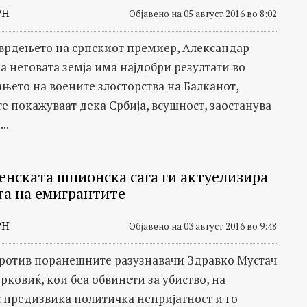
РН
Објавено на 05 август 2016 во 8:02
тврдењето на српскиот премиер, Александар
а неговата земја има најдобри резултати во
њето на воените злосторства на Балканот,
е покажуваат дека Србија, всушност, заостанува
..
венската шпионска сага ги актуелизира
та на емигрантите
РН
Објавено на 03 август 2016 во 9:48
против поранешните разузнавачи Здравко Мустач
рковиќ, кои беа обвинети за убиство, на
ѝ предизвика политичка непријатност и го