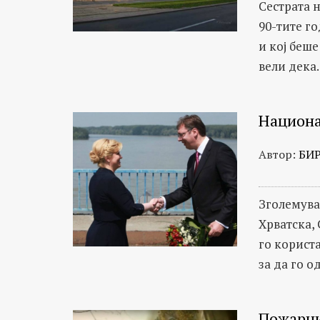
Сестрата 
90-тите го
и кој беш
вели дека..
Национа
Автор:
БИ
Зголемува
Хрватска, 
го користа
за да го о
Пожарни