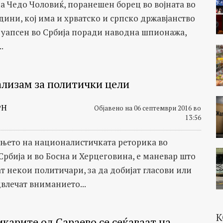
на Чедо Чоловиќ, поранешен борец во војната во
дини, кој има и хрватско и српско државјанство
е уапсен во Србија поради наводна шпионажа,
.
лизам за политички цели
РН
Објавено на 06 септември 2016 во
13:56
њето на националистичката реторика во
Србија и во Босна и Херцеговина, е маневар што
т некои политичари, за да добијат гласови или
двлечат вниманието...
К
карите од Сараево се сеќаваат на