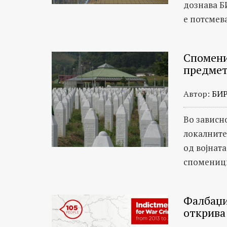
дознава Б
е потсмева
Спомени
предмет
Автор:
БИ
Во зависн
локалните
од војнат
споменици,
Фалбаџи
открива