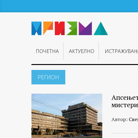
ПОЧЕТНА
АКТУЕЛНО
ИСТРАЖУВА
РЕГИОН
Апсењет
мистериј
Автор:
Све