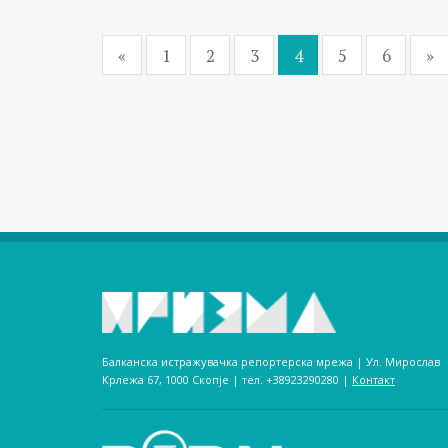
«
1
2
3
4
5
6
»
Балканска истражувачка репортерска мрежа | Ул. Мирослав
Крлежа 67, 1000 Скопје | тел. +38923290280­ |
Контакт