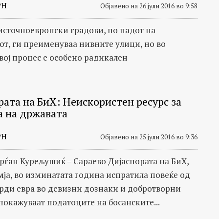
РН
Објавено на 26 јули 2016 во 9:58
источноевропски градови, по падот на
т, ги преименуваа нивните улици, но во
овој процес е особено радикален
рата на БиХ: Неискористен ресурс за
а на државата
РН
Објавено на 25 јули 2016 во 9:36
рѓан Курељушиќ – Сараево Дијаспората на БиХ,
емја, во изминатата година испратила повеќе од
арди евра во девизни дознаки и добротворни
покажуваат податоците на босанските...