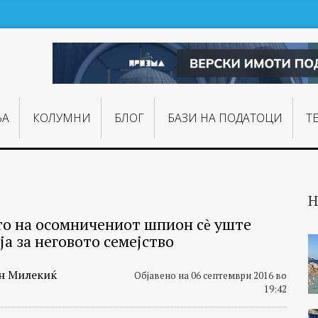
ЊA
КОЛУМНИ
БЛОГ
БАЗИ НА ПОДАТОЦИ
Т
Н
о на осомничениот шпион сѐ уште
а за неговото семејство
н Милекиќ
Објавено на 06 септември 2016 во
19:42