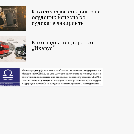
Како телефон со крипто на
осуденик исчезна во
судските лавиринти
Како падна тендерот со
„Икарус“