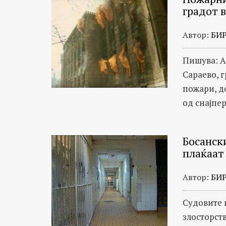
градот 
Автор:
БИ
Пишува: А
Сараево, 
пожари, д
од снајпер
Босанск
плаќаат
Автор:
БИ
Судовите 
злосторств