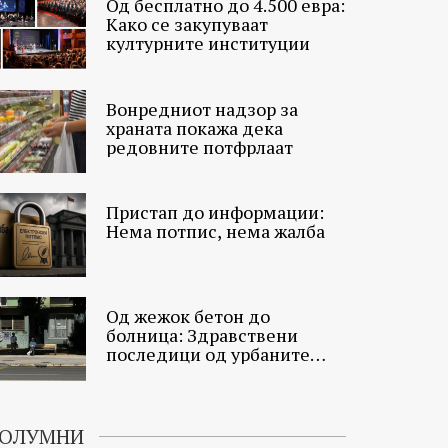
Од бесплатно до 4.500 евра:
Како се закупуваат
културните институции
Вонредниот надзор за
храната покажа дека
редовните потфрлаат
Пристап до информации:
Нема потпис, нема жалба
Од жежок бетон до
болница: Здравствени
последици од урбаните
топлински острови
ОЛУМНИ