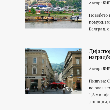
Автор:
БИ
Повеќето 
комунизмо
Белград, 
Дијаспо
изградб
Автор:
БИ
Пишува: С
во оваа з
1,8 милиј
донации, 