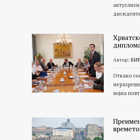
актуелизи
дисиденти.
Хрватск
диплома
Автор:
БИ
Откако со
неразреше
војна пов
Преимен
времето