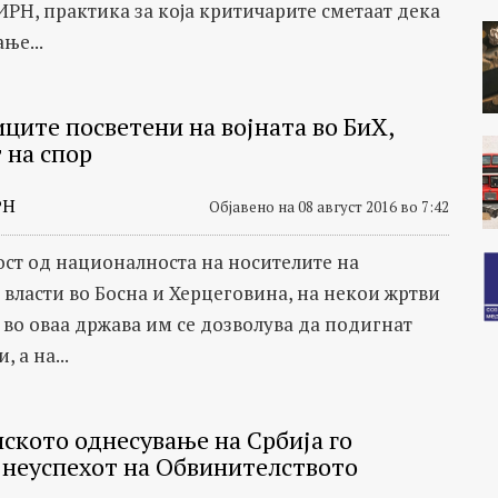
ИРН, практика за која критичарите сметаат дека
ње...
ците посветени на војната во БиХ,
 на спор
РН
Објавено на 08 август 2016 во 7:42
ост од националноста на носителите на
 власти во Босна и Херцеговина, на некои жртви
а во оваа држава им се дозволува да подигнат
 а на...
ското однесување на Србија го
 неуспехот на Обвинителството