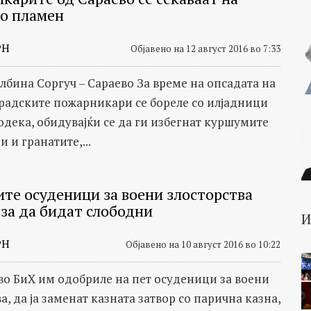
во пламен
РН
Објавено на 12 август 2016 во 7:33
лбина Соргуч – Сараево За време на опсадата на
градските пожарникари се бореле со илјадници
одека, обидувајќи се да ги избегнат куршумите
и и гранатите,...
ите осуденици за воени злосторства
 за да бидат слободни
РН
Објавено на 10 август 2016 во 10:22
во БиХ им одобриле на пет осуденици за воени
а, да ја заменат казната затвор со парична казна,