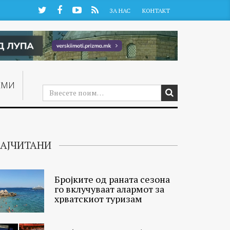
Twitter
Facebook
YouTube
RSS
ЗА НАС
КОНТАКТ
ЕМИ
АЈЧИТАНИ
Бројките од раната сезона
го вклучуваат алармот за
хрватскиот туризам