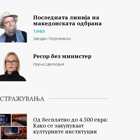
Последната линија на
македонската одбрана
ТУНЕЛ
Ѕвездан Георгиевски
Ресор без министер
Ирена Цветковиќ
ИСТРАЖУВАЊА
Од бесплатно до 4.500 евра:
Како се закупуваат
културните институции