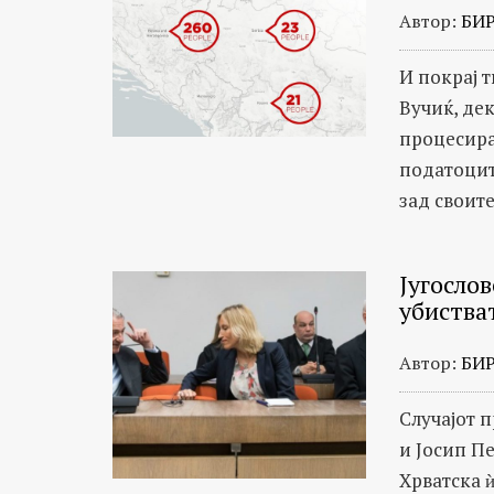
Автор:
БИ
И покрај 
Вучиќ, дек
процесира
податоцит
зад своите.
Југосло
убиства
Автор:
БИ
Случајот 
и Јосип Пе
Хрватска 