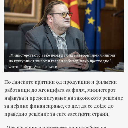
„Министерството веќе нема да биде авторитарен чинител
на културниот живот и главен арбитeр, како претходно“ |
Фото: Роберт Атанасовски
По ланските критики од продукции и филмски
работници до Агенцијата за филм, министерот
најавува и преиспитување на законското решение
за нејзино финансирање, со цел да се дојде до
праведно решение за сите засегнати страни.
„Ова решение е наметнато од потребата на