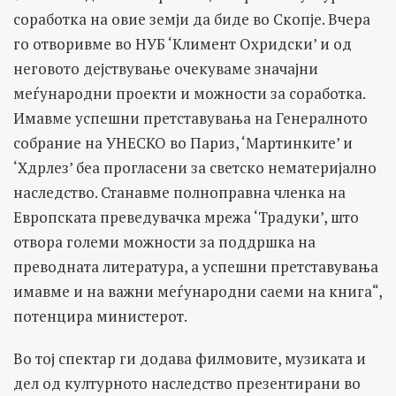
соработка на овие земји да биде во Скопје. Вчера
го отворивме во НУБ ‘Климент Охридски’ и од
неговото дејствување очекуваме значајни
меѓународни проекти и можности за соработка.
Имавме успешни претставувања на Генералното
собрание на УНЕСКО во Париз, ‘Мартинките’ и
‘Хдрлез’ беа прогласени за светско нематеријално
наследство. Станавме полноправна членка на
Европската преведувачка мрежа ‘Традуки’, што
отвора големи можности за поддршка на
преводната литература, а успешни претставувања
имавме и на важни меѓународни саеми на книга“,
потенцира министерот.
Во тој спектар ги додава филмовите, музиката и
дел од културното наследство презентирани во