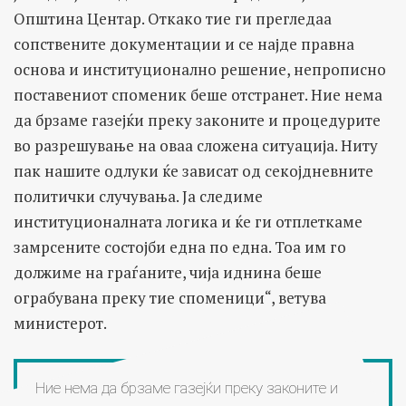
Општина Центар. Откако тие ги прегледаа
сопствените документации и се најде правна
основа и институционално решение, непрописно
поставениот споменик беше отстранет. Ние нема
да брзаме газејќи преку законите и процедурите
во разрешување на оваа сложена ситуација. Ниту
пак нашите одлуки ќе зависат од секојдневните
политички случувања. Ја следиме
институционалната логика и ќе ги отплеткаме
замрсените состојби една по една. Тоа им го
должиме на граѓаните, чија иднина беше
ограбувана преку тие споменици“, ветува
министерот.
Ние нема да брзаме газејќи преку законите и