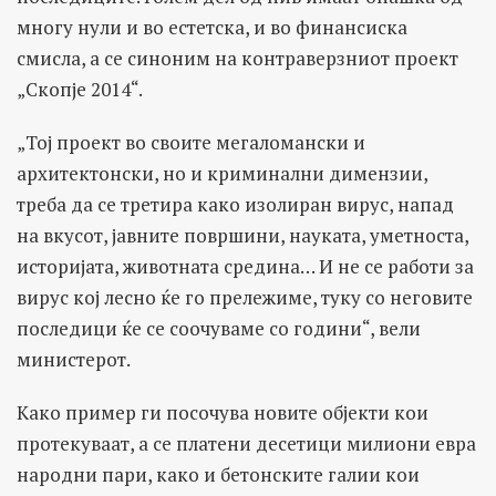
многу нули и во естетска, и во финансиска
смисла, а се синоним на контраверзниот проект
„Скопје 2014“.
„Тој проект во своите мегаломански и
архитектонски, но и криминални димензии,
треба да се третира како изолиран вирус, напад
на вкусот, јавните површини, науката, уметноста,
историјата, животната средина… И не се работи за
вирус кој лесно ќе го прележиме, туку со неговите
последици ќе се соочуваме со години“, вели
министерот.
Како пример ги посочува новите објекти кои
протекуваат, а се платени десетици милиони евра
народни пари, како и бетонските галии кои