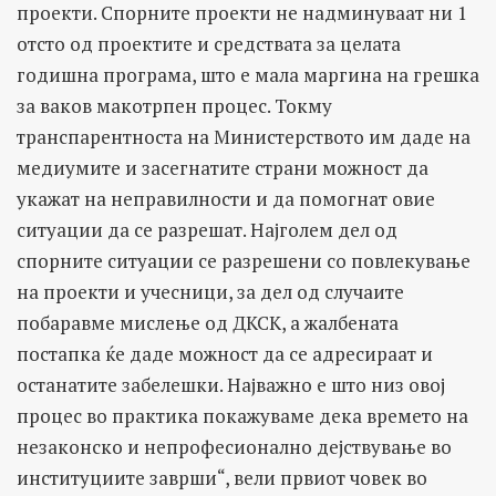
проекти. Спорните проекти не надминуваат ни 1
отсто од проектите и средствата за целата
годишна програма, што е мала маргина на грешка
за ваков макотрпен процес. Токму
транспарентноста на Министерството им даде на
медиумите и засегнатите страни можност да
укажат на неправилности и да помогнат овие
ситуации да се разрешат. Најголем дел од
спорните ситуации се разрешени со повлекување
на проекти и учесници, за дел од случаите
побаравме мислење од ДКСК, а жалбената
постапка ќе даде можност да се адресираат и
останатите забелешки. Најважно е што низ овој
процес во практика покажуваме дека времето на
незаконско и непрофесионално дејствување во
институциите заврши“, вели првиот човек во