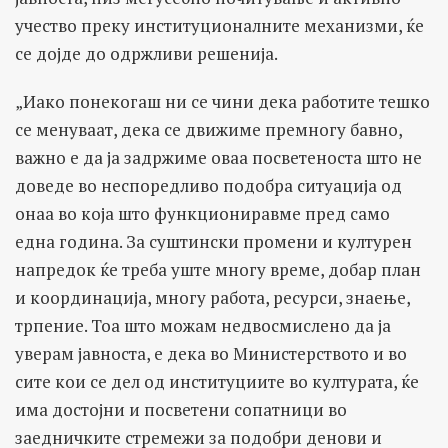
учество преку институционалните механизми, ќе
се дојде до одржливи решенија.
„Иако понекогаш ни се чини дека работите тешко
се менуваат, дека се движиме премногу бавно,
важно е да ја задржиме оваа посветеноста што не
доведе во неспоредливо подобра ситуација од
онаа во која што функциониравме пред само
една година. За суштински промени и културен
напредок ќе треба уште многу време, добар план
и координација, многу работа, ресурси, знаење,
трпение. Тоа што можам недвосмислено да ја
уверам јавноста, е дека во Министерството и во
сите кои се дел од институциите во културата, ќе
има достојни и посветени сопатници во
заедничките стремежи за подобри денови и