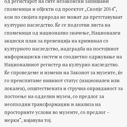
од регистарот на сите незаконски запишани
споменици и објекти од проектот „Скопје 2014“,
кои по својата природа не можат да претставуваат
културно наследство. Ќе се подготви листа на
споменици од национално значење, Национален
акциски план за превенција на криминал со
културното наследство, надградба на постојниот
информациски систем и соодветно одржување на
Националниот регистер на културно наследство.
Ќе спроведеме и измени на Законот за музеите, ќе
го преиспитаме нивниот статус (национален или
локален), општествената и стручна оправданост за
постоење на одделни музеи, со предлог за
неопходни трансформации и анализа на
просторните услови во музеите, со предлог –
мерки“, најавува тој.