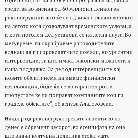
година подготвија посебна програма и издвоија
средства во висина од 60 милиони денари за
реконструкции што ќе се одвиваат главно во текот
на летото кога дозволуваат временските услови, а
и кога поголем дел установи се на летна пауза. Во
меѓувреме, ги охрабривме раководителите
веднаш да ги спроведат сите помали, но ургентни
интервенции, за што имаат законски можности и
наша поддршка. За дел од интервенциите кај
новите објекти нема да имаме финансиски
импликации, бидејќи се во гарантен рок и
пропустите ќе ги поправат компаниите кои ги
граделе објектите“, објаснува Алаѓозовски.
Надвор од реконструкторските аспекти со кој
денес е обремент ресорот, во есенцијата на она
што значи културна политика стојат уште