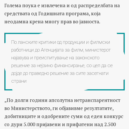
Голема поука е извлечена и од распределбата на
средствата од Годишната програма, која
неодамна крена многу прав во јавноста.
По ланските критики од продукции и филмски
работници до Агенцијата за филм, министерот
најавува и преиспитување на законското
решение за нејзино финансирање, со цел да се
дојде до праведно решение за сите засегнати
страни
„По долги години апсолутна нетранспарентност
во Министерството, ги објавивме резултатите,
добитниците и одобрените суми од еден конкурс
со дури 5.000 пријавени и прифатени над 2.500