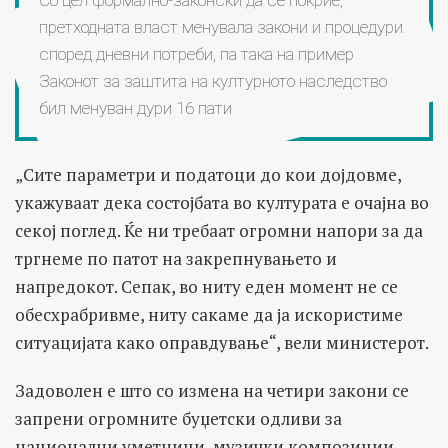
Со цел формално-законски да се покрие,
претходната власт менувала закони и процедури
според дневни потреби, па така на пример
Законот за заштита на културното наследство
бил менуван дури 16 пати
„Сите параметри и податоци до кои дојдовме,
укажуваат дека состојбата во културата е очајна во
секој поглед. Ќе ни требаат огромни напори за да
тргнеме по патот на закрепнувањето и
напредокот. Сепак, во ниту еден момент не се
обесхрабривме, ниту сакаме да ја искористиме
ситуацијата како оправдување“, вели министерот.
Задоволен е што со измена на четири закони се
запрени огромните буџетски одливи за
национални уметници, музички композиции,