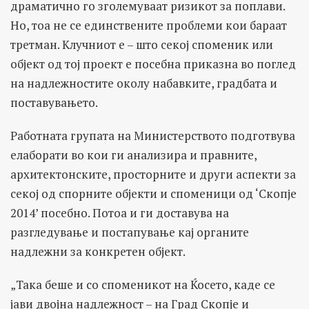
драматично го зголемуваат ризикот за поплави.
Но, тоа не се единствените проблеми кои бараат
третман. Клучниот е – што секој споменик или
објект од тој проект е посебна приказна во поглед
на надлежностите околу набавките, градбата и
поставувањето.
Работната групата на Министерството подготвува
елаборати во кои ги анализира и правните,
архитектонските, просторните и други аспекти за
секој од спорните објекти и споменици од ‘Скопје
2014’ посебно. Потоа и ги доставува на
разгледување и постапување кај органите
надлежни за конкретен објект.
„Така беше и со споменикот на Ќосето, каде се
јави двојна надлежност – на Град Скопје и