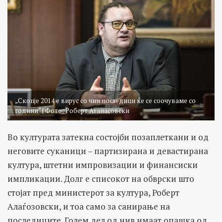
„Скопје 2014 е вирус со чии последици ќе се соочуваме со
години“ | Фото: Роберт Атанасовски
Во културата затекна состојби позаплеткани и од
неговите суканици – партизирана и девастирана
култура, штетни импровизации и финансиски
импликации. Долг е списокот на обврски што
стојат пред министерот за култура, Роберт
Алаѓозовски, и тоа само за санирање на
последиците. Голем дел од нив имаат опашка од