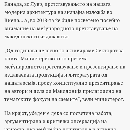
Канада, во Лувр, претставувањето на нашата
модерна архитектура на значајна изложба во
Виена… А, во 2018-та ќе биде посветено посебно
внимание на меѓународното претставување на
македонското издаваштво.
„Од годинава целосно го активираме Секторот за
книга. Министерството го презема
меѓународното претставување и презентирање на
издавачката продукција и литературата од
нашата земја, преку концептуално презентирање
на автори и дела од Македонија прилагодено на
тематските фокуси на саемите“, вели министерот.
На крајот, убеден е дека со посветена работа,
аргументирана и критичка опсервација на
јавноста, низ меѓусебно почитување и активно