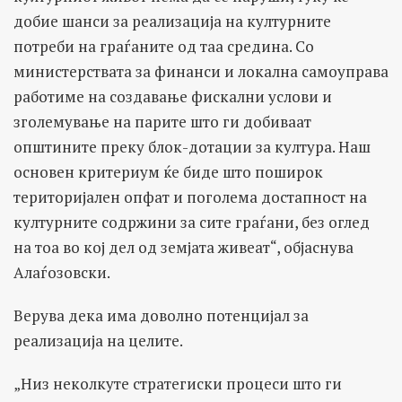
добие шанси за реализација на културните
потреби на граѓаните од таа средина. Со
министерствата за финанси и локална самоуправа
работиме на создавање фискални услови и
зголемување на парите што ги добиваат
општините преку блок-дотации за култура. Наш
основен критериум ќе биде што поширок
територијален опфат и поголема достапност на
културните содржини за сите граѓани, без оглед
на тоа во кој дел од земјата живеат“, објаснува
Алаѓозовски.
Верува дека има доволно потенцијал за
реализација на целите.
„Низ неколкуте стратегиски процеси што ги