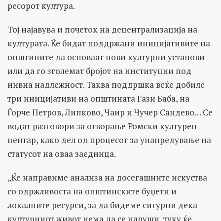
ресорот култура.
Тој најавува и почеток на децентрализација на
културата. Ќе бидат поддржани иницијативите на
општините да основаат нови културни установи
или да го зголемат бројот на институции под
нивна надлежност. Таква поддршка веќе добиле
три иницијативи на општината Гази Баба, на
Ѓорче Петров, Липково, Чаир и Чучер Сандево… Се
водат разговори за отворање Ромски културен
центар, како дел од процесот за унапредување на
статусот на оваа заедница.
„Ќе направиме анализа на досегашните искуства
со одржливоста на општинските буџети и
локалните ресурси, за да бидеме сигурни дека
културниот живот нема да се наруши, туку ќе