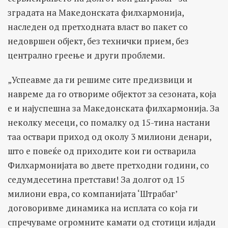
зградата на Македонската филхармонија,
наследен од претходната власт во пакет со
недовршен објект, без технички прием, без
централно греење и други проблеми.
„Успеавме да ги решиме сите предизвици и
навреме да го отвориме објектот за сезоната, која
е и најуспешна за Македонската филхармонија. За
неколку месеци, со помалку од 15-тина настани
таа оствари приход од околу 3 милиони денари,
што е повеќе од приходите кои ги остварила
Филхармонијата во двете претходни години, со
седумдесетина претстави! За долгот од 15
милиони евра, со компанијата ‘Штрабаг’
договоривме динамика на исплата со која ги
спречуваме огромните камати од стотици илјади