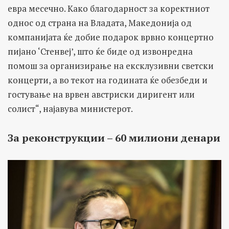
евра месечно. Како благодарност за коректниот
однос од страна на Владата, Македонија од
компанијата ќе добие подарок врвно концертно
пијано ‘Стенвеј’, што ќе биде од извонредна
помош за организирање на ексклузивни светски
концерти, а во текот на годинатa ќе обезбеди и
гостување на врвен австриски диригент или
солист“, најавува министерот.
За реконструкции – 60 милиони денари