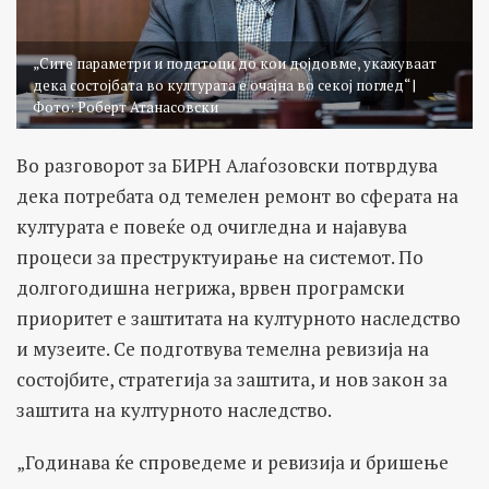
„Сите параметри и податоци до кои дојдовме, укажуваат
дека состојбата во културата е очајна во секој поглед“ |
Фото: Роберт Атанасовски
Во разговорот за БИРН Алаѓозовски потврдува
дека потребата од темелен ремонт во сферата на
културата е повеќе од очигледна и најавува
процеси за преструктуирање на системот. По
долгогодишна негрижа, врвен програмски
приоритет е заштитата на културното наследство
и музеите. Се подготвува темелна ревизија на
состојбите, стратегија за заштита, и нов закон за
заштита на културното наследство.
„Годинава ќе спроведеме и ревизија и бришење