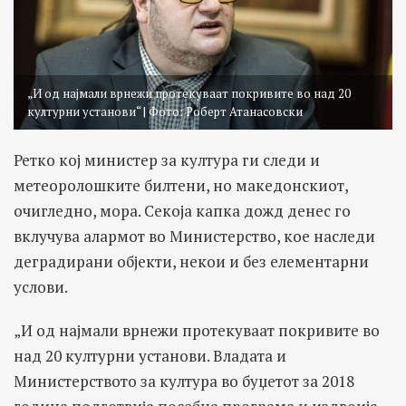
„И од најмали врнежи протекуваат покривите во над 20
културни установи“ | Фото: Роберт Атанасовски
Ретко кој министер за култура ги следи и
метеоролошките билтени, но македонскиот,
очигледно, мора. Секоја капка дожд денес го
вклучува алармот во Министерство, кое наследи
деградирани објекти, некои и без елементарни
услови.
„И од најмали врнежи протекуваат покривите во
над 20 културни установи. Владата и
Министерството за култура во буџетот за 2018