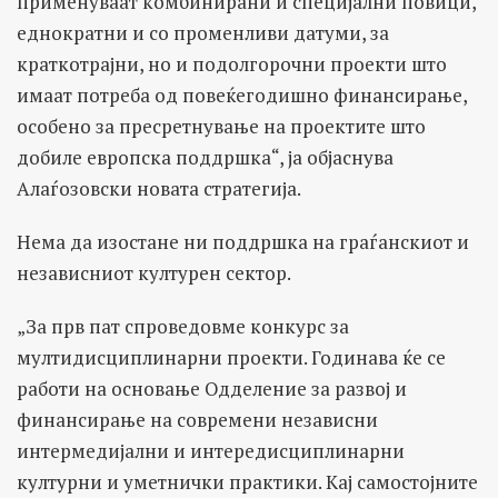
применуваат комбинирани и специјални повици,
еднократни и со променливи датуми, за
краткотрајни, но и подолгорочни проекти што
имаат потреба од повеќегодишно финансирање,
особено за пресретнување на проектите што
добиле европска поддршка“, ја објаснува
Алаѓозовски новата стратегија.
Нема да изостане ни поддршка на граѓанскиот и
независниот културен сектор.
„За прв пат спроведовме конкурс за
мултидисциплинарни проекти. Годинава ќе се
работи на основање Одделение за развој и
финансирање на современи независни
интермедијални и интередисциплинарни
културни и уметнички практики. Кај самостојните