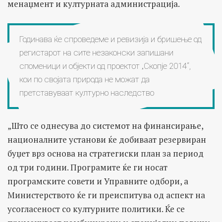
менаџмент и културната администрација.
Годинава ќе спроведеме и ревизија и бришење од
регистарот на сите незаконски запишани
споменици и објекти од проектот „Скопје 2014“,
кои по својата природа не можат да
претставуваат културно наследство
„Што се однесува до системот на финансирање,
националните установи ќе добиваат резервиран
буџет врз основа на стратегиски план за период
од три години. Програмите ќе ги носат
програмските совети и Управните одбори, а
Министерството ќе ги преиспитува од аспект на
усогласеност со културните политики. Ќе се