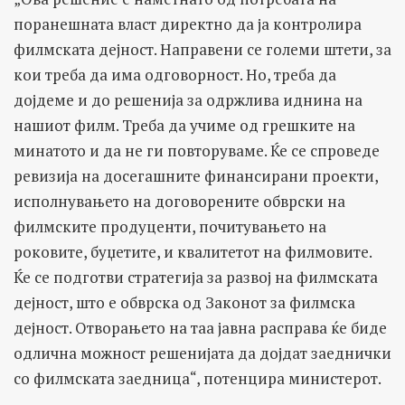
поранешната власт директно да ја контролира
филмската дејност. Направени се големи штети, за
кои треба да има одговорност. Но, треба да
дојдеме и до решенија за одржлива иднина на
нашиот филм. Треба да учиме од грешките на
минатото и да не ги повторуваме. Ќе се спроведе
ревизија на досегашните финансирани проекти,
исполнувањето на договорените обврски на
филмските продуценти, почитувањето на
роковите, буџетите, и квалитетот на филмовите.
Ќе се подготви стратегија за развој на филмската
дејност, што е обврска од Законот за филмска
дејност. Отворањето на таа јавна расправа ќе биде
одлична можност решенијата да дојдат заеднички
со филмската заедница“, потенцира министерот.