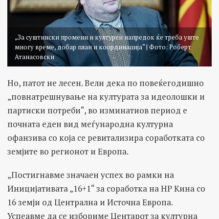
„За суштински промени и културен напредок ќе треба уште
многу време, добар план и координација“ | Фото: Роберт
Атанасовски
Но, патот не лесен. Вели дека по повеќегодишно
„повнатрешнување на културата за идеолошки и
партиски потреби“, во изминатиов период е
почната еден вид меѓународна културна
офанзива со која се ревитализира соработката со
земјите во регионот и Европа.
„Постигнавме значаен успех во рамки на
Иницијативата „16+1“ за соработка на НР Кина со
16 земји од Централна и Источна Европа.
Успеавме да се избориме Центарот за културна