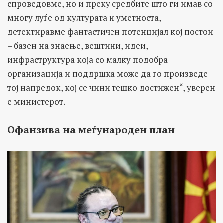
спроведовме, но и преку средбите што ги имав со
многу луѓе од културата и уметноста,
детектиравме фантастичен потенцијал кој постои
– базен на знаење, вештини, идеи,
инфраструктура која со малку подобра
организација и поддршка може да го произведе
тој напредок, кој се чини тешко достижен“, уверен
е министерот.
Офанзива на меѓународен план