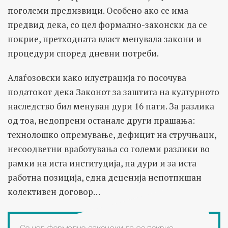
поголеми предизвици. Особено ако се има
предвид дека, со цел формално-законски да се
покрие, претходната власт менувала закони и
процедури според дневни потреби.
Алаѓозовски како илустрација го посочува
податокот дека Законот за заштита на културното
наследство бил менуван дури 16 пати. За разлика
од тоа, недопрени останале други прашања:
технолошко опремување, дефицит на стручњаци,
несоодветни вработувања со големи разлики во
рамки на иста институција, па дури и за иста
работна позиција, една деценија непотпишан
колективен договор…