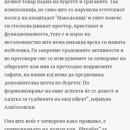
целиот товар падна на буџетот и граѓаните. Таа
композиција, не само што го нарушува естетскиот
изглед на плоштадот ‘Македонија’ и уште повеќе
ги стеснува јавниот простор, пристапот и
функционалноста, туку е и израз на
мегаломанство што нема никаква врска со нашата
нобеловка. Ги запревме градежните активности и
во преговори сме со изведувачите за затворање на
обврските кон нив за претходно извршените
зафати, на начин кој нема да предизвика
дополнителна штета по буџетот. По
формализирање на овие аспекти ќе се донесе и
одлука за судбината на овој објект“, најавува
Алаѓозовски.
Она што веќе е затворено како прашање, е
сервисирањето на долгот кон „Штрабаг“ за