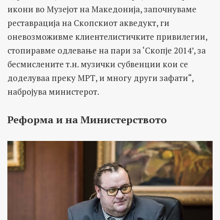
икони во Музејот на Македонија, започнуваме
реставрација на Скопскиот акведукт, ги
оневозможивме клиентелистичките привилегии,
стопиравме одлевање на пари за ‘Скопје 2014’, за
бесмислените т.н. музички субвенции кои се
доделуваа преку МРТ, и многу други зафати“,
набројува министерот.
Реформа и на Министерството