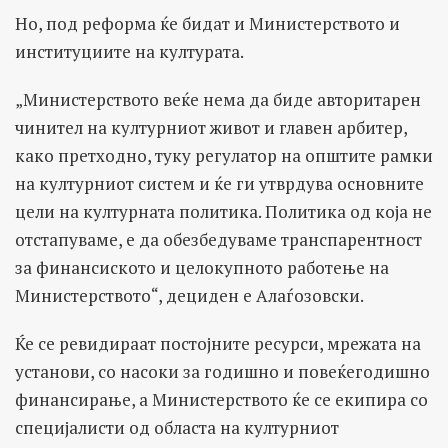
Но, под реформа ќе бидат и Министерството и
институциите на културата.
„Министерството веќе нема да биде авторитарен
чинител на културниот живот и главен арбитeр,
како претходно, туку регулатор на општите рамки
на културниот систем и ќе ги утврдува основните
цели на културната политика. Политика од која не
отстапуваме, е да обезбедуваме транспарентност
за финансиското и целокупното работење на
Министерството“, дециден е Алаѓозовски.
Ќе се ревидираат постојните ресурси, мрежата на
установи, со насоки за годишно и повеќегодишно
финансирање, а Министерството ќе се екипира со
специјалисти од областа на културниот