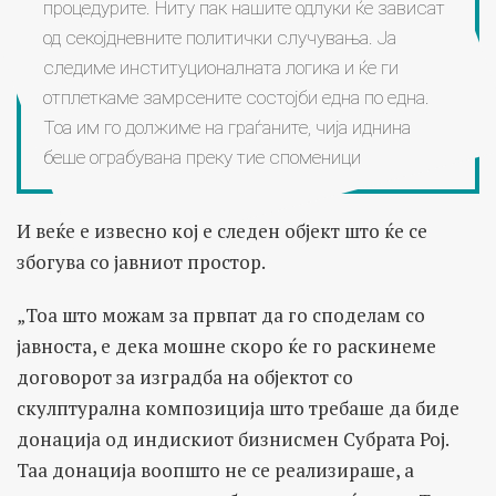
процедурите. Ниту пак нашите одлуки ќе зависат
од секојдневните политички случувања. Ја
следиме институционалната логика и ќе ги
отплеткаме замрсените состојби една по една.
Тоа им го должиме на граѓаните, чија иднина
беше ограбувана преку тие споменици
И веќе е извесно кој е следен објект што ќе се
збогува со јавниот простор.
„Тоа што можам за првпат да го споделам со
јавноста, е дека мошне скоро ќе го раскинеме
договорот за изградба на објектот со
скулптурална композиција што требаше да биде
донација од индискиот бизнисмен Субрата Рој.
Таа донација воопшто не се реализираше, а