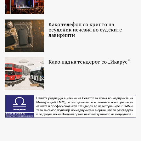
Како телефон со крипто на
осуденик исчезна во судските
лавиринти
Како падна тендерот со „Икарус“