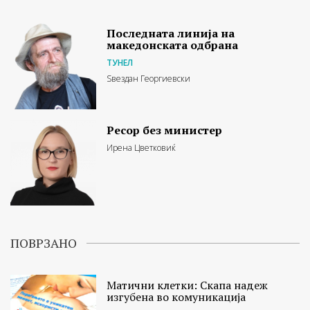
Последната линија на
македонската одбрана
ТУНЕЛ
Ѕвездан Георгиевски
Ресор без министер
Ирена Цветковиќ
ПОВРЗАНО
Матични клетки: Скапа надеж
изгубена во комуникација