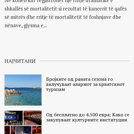
Në kohën kur regjistrohet një rritje dramatike e
shkallës së mortalitetit si rezultat të kancerit të qafës
së mitrës dhe rritje të mortalitetit të foshnjave dhe
nënave, gjysma e...
НАЈЧИТАНИ
Бројките од раната сезона го
вклучуваат алармот за хрватскиот
туризам
Од бесплатно до 4.500 евра: Како се
закупуваат културните институции