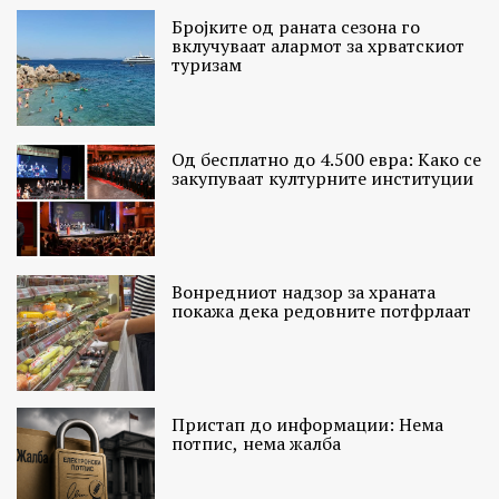
Бројките од раната сезона го
вклучуваат алармот за хрватскиот
туризам
Од бесплатно до 4.500 евра: Како се
закупуваат културните институции
Вонредниот надзор за храната
покажа дека редовните потфрлаат
Пристап до информации: Нема
потпис, нема жалба