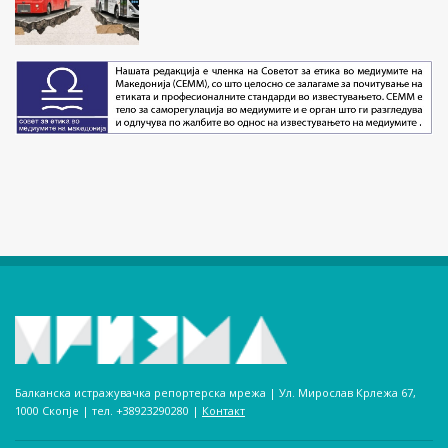
Балканска истражувачка репортерска мрежа | Ул. Мирослав Крлежа 67,
1000 Скопје | тел. +38923290280­ |
Контакт