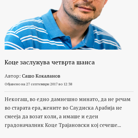
Коце заслужува четврта шанса
Автор:
Сашо Кокаланов
Објавено на 27 септември 2017 во 12:38
Некогаш, во едно дамнешно минато, да не речам
во старата ера, жените во Саудиска Арабија не
смееја да возат коли, а имаше и еден
градоначалник Коце Трајановски кој сечеше...