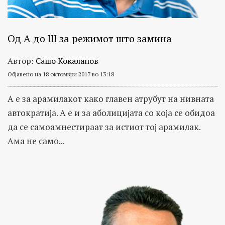
Од А до Ш за режимот што замина
Автор:
Сашо Кокаланов
Објавено на 18 октомври 2017 во 13:18
А е за арамилакот како главен атрубут на нивната
автократија. А е и за аболицијата со која се обидоа
да се самоамнестираат за истиот тој арамилак.
Ама не само...