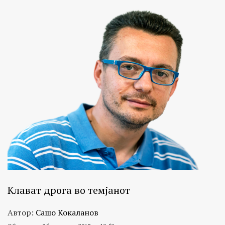
Клават дрога во темјанот
Автор:
Сашо Кокаланов