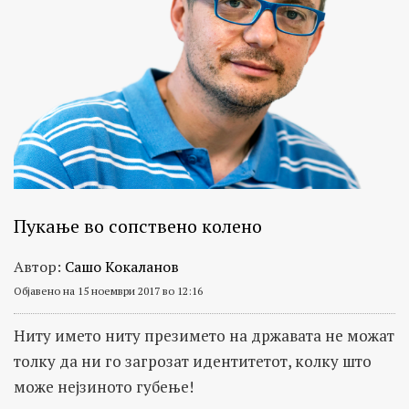
Пукање во сопствено колено
Автор:
Сашо Кокаланов
Објавено на 15 ноември 2017 во 12:16
Ниту името ниту презимето на државата не можат
толку да ни го загрозат идентитетот, колку што
може нејзиното губење!