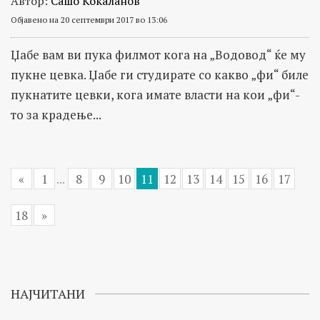
Автор:
Сашо Кокаланов
Објавено на 20 септември 2017 во 13:06
Џабе вам ви пука филмот кога на „Водовод“ ќе му
пукне цевка. Џабе ги студирате со какво „фи“ биле
пукнатите цевки, кога имате власти на кои „фи“-
то за крадење...
«
1
...
8
9
10
11
12
13
14
15
16
17
18
»
НАЈЧИТАНИ