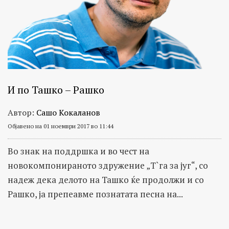
И по Ташко – Рашко
Автор:
Сашо Кокаланов
Објавено на 01 ноември 2017 во 11:44
Во знак на поддршка и во чест на
новокомпонираното здружение „Т`га за југ“, со
надеж дека делото на Ташко ќе продолжи и со
Рашко, ја препеавме познатата песна на...