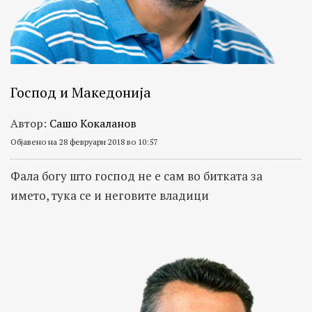
Господ и Македонија
Автор:
Сашо Кокаланов
Објавено на 28 февруари 2018 во 10:57
Фала богу што господ не е сам во битката за
името, тука се и неговите владици