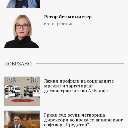
Ресор без министер
Ирена Цветковиќ
ПОВРЗАНО
Лажни профили на социјалните
мрежи ги таргетираат
демонстрантите во Албанија
Грчки суд осуди четворица
директори во врска со шпионскиот
софтвер „Предатор“