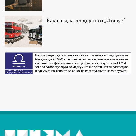
Како падна тендерот со „Икарус“