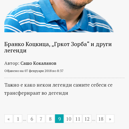
Бранко Коцкица, „Гркот Зорба“ и други
легенди
Автор:
Сашо Кокаланов
Објавено на 07 февруари 2018 во 8:37
Тажно е како некои легенди самите себеси се
трансферираат во дегенди
«
1
...
6
7
8
9
10
11
12
...
18
»