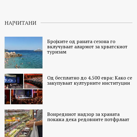
НАЈЧИТАНИ
Бројките од раната сезона го
вклучуваат алармот за хрватскиот
туризам
Од бесплатно до 4.500 евра: Како се
закупуваат културните институции
Вонредниот надзор за храната
покажа дека редовните потфрлаат