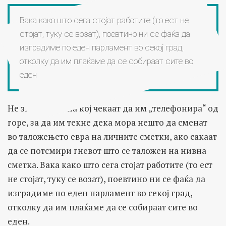
Вака како што сега стојат работите (то ест не
стојат, туку се возат), поевтино ни се фаќа да
изградиме по еден парламент во секој град,
отколку да им плаќаме да се собираат сите во
еден
Не знам вистина кој чекаат да им „телефонира“ од
горе, за да им текне дека мора нешто да сменат
во таложењето евра на личните сметки, ако сакаат
да се потсмири гневот што се таложен на нивна
сметка. Вака како што сега стојат работите (то ест
не стојат, туку се возат), поевтино ни се фаќа да
изградиме по еден парламент во секој град,
отколку да им плаќаме да се собираат сите во
еден.