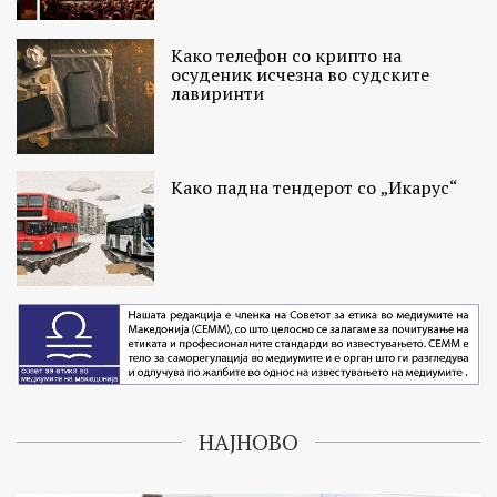
Како телефон со крипто на
осуденик исчезна во судските
лавиринти
Како падна тендерот со „Икарус“
НАЈНОВО