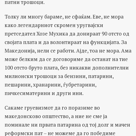
патни трошоци.
Толку ли многу бараме, не сфаќам. Еве, не мора
како легендарниот скромен уругвајски
претседател Хозе Мухика да донираат 90 отсто од
својата плата и да волонтираат на функцијата. За
Македонија, нели се работи. Ајде, тоа не мора. Ама
може белким да се договориме да останат на тие
100 отсто бруто плата, без никакви дополнителни
милионски трошоци за бензини, патарини,
пешарини, хранарини, ѓубретарини,
пичкесиматерини и други ини.
Сакаме груевизмот да го поразиме во
македонсково општество, а ние не сме ја
поминале ни првата патарина од тој долг и мачен
реформски пат – не можеме да го победиме