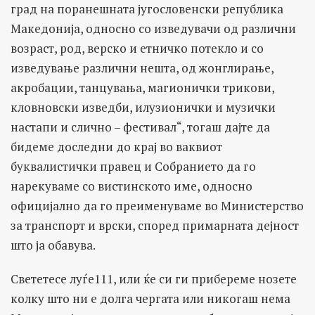
град на поранешната југословенски република
Македонија, односно со изведувачи од различни
возраст, род, верско и етничко потекло и со
изведување различни нешта, од жонглирање,
акробации, танцувања, магионички трикови,
кловновски изведби, илузионички и музички
настапи и слично – фестивал“, тогаш дајте да
бидеме доследни до крај во ваквиот
буквалистички правец и Собранието да го
нарекуваме со вистинското име, односно
официјално да го преименуваме во Министерство
за транспорт и врски, според примарната дејност
што ја обавува.
Свететесе луѓе111, или ќе си ги прибереме нозете
колку што ни е долга чергата или никогаш нема