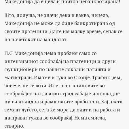
Македонија да е цела и притоа небанкротирана!
Што, додуша, не значи дека и ваква, нецела,
Македонија не може да биде банкротирана од
своите пратеници. Дајте им малку време, сепак се
на почетокот на мандатот.
П.С. Македонија нема проблем само со
интензивниот сообраќај на пратеници и други
функционери по нашите локални патишта и
магистрали. Имаме и тука во Скопје. Трафик џем,
човече, не се вози. И сега на шпицовите во
сообраќајот на главниот град сабајле и попладне
ни ги додадоа и рамковните вработени. Кај плата
земаат луѓето, сега ќе мора да одат и на работа и
да прават гужва во сообраќај. Нема смисла,
стварно.