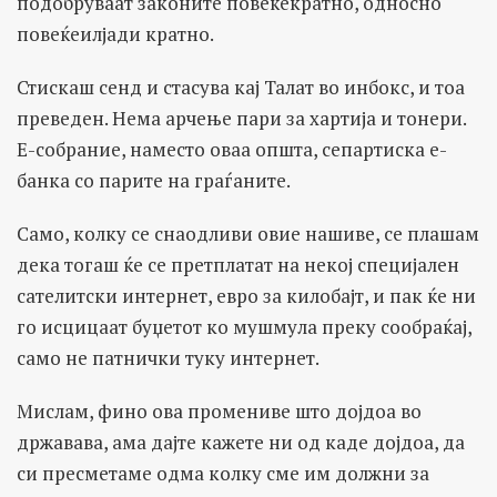
подобруваат законите повеќекратно, односно
повеќеилјади кратно.
Стискаш сенд и стасува кај Талат во инбокс, и тоа
преведен. Нема арчење пари за хартија и тонери.
Е-собрание, наместо оваа општа, сепартиска е-
банка со парите на граѓаните.
Само, колку се снаодливи овие нашиве, се плашам
дека тогаш ќе се претплатат на некој специјален
сателитски интернет, евро за килобајт, и пак ќе ни
го исцицаат буџетот ко мушмула преку сообраќај,
само не патнички туку интернет.
Мислам, фино ова промениве што дојдоа во
државава, ама дајте кажете ни од каде дојдоа, да
си пресметаме одма колку сме им должни за