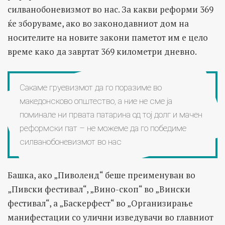
силванобоневизмот во нас. За какви реформи 369
ќе зборуваме, ако во законодавниот дом на
носителите на новите закони паметот им е цело
време како да завртат 369 километри дневно.
Сакаме груевизмот да го поразиме во
македонсково општество, а ние не сме ја
поминале ни првата патарина од тој долг и мачен
реформски пат – не можеме да го победиме
силванобоневизмот во нас
Башка, ако „Пиволенд“ беше преименуван во
„Пивски фестивал“, „Вино-скоп“ во „Вински
фестивал“, а „Баскерфест“ во „Организирање
манифестации со улични изведувачи во главниот