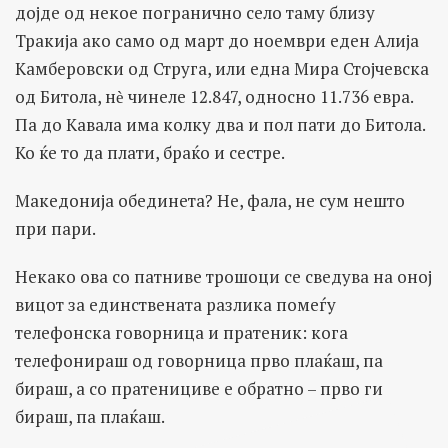
дојде од некое погранично село таму близу
Тракија ако само од март до ноември еден Алија
Камберовски од Струга, или една Мира Стојчевска
од Битола, нѐ чинеле 12.847, односно 11.736 евра.
Па до Кавала има колку два и пол пати до Битола.
Ко ќе то да плати, браќо и сестре.
Македонија обединета? Не, фала, не сум нешто
при пари.
Некако ова со патниве трошоци се сведува на оној
вицот за единствената разлика помеѓу
телефонска говорница и пратеник: кога
телефонираш од говорница прво плаќаш, па
бираш, а со пратенициве е обратно – прво ги
бираш, па плаќаш.