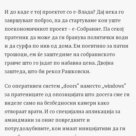
И до каде е тој проектот со е-Влада? Дај нека го
завршуваат побрзо, па да стартуваме кон уште
поекономичниот проект – е-Собрание. Па секој
пратеник да може да ги бранува политички води
и да сурфа по нив од дома. Ем поевтино за патни
трошоци, ем ќе заштедиме на собраниското
гравче што го јадат по набавна цена. Двојна
заштеда, што би рекол Рашковски.
Со оперативен систем „doors“ наместо „windows“
за пратениците од опозицијата што досега сме ги
виделе само на безбедносни камери како
отвораат врати. И со специјална апликација за
амандмани за оние повредните и
потрудољубивите, кои имаат иницијативи да ги