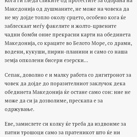
Кога ги гледа сликите од протестите за одбрана на
Македонија од душманите, не може на човека да
не му дојде топло околу срцето, особено кога ќе
заблескаат меѓу факелите и жолто-црвените
чадни бомби оние прекрасни карти на обединета
Македонија, со краците во Белото Море, со драми,
водени, кукуши, пирин-планини и само со наша
земја опколени бисери езерски…
Сепак, доволно е и малку работа со дигитронот за
човек да дојде до поразителниот заклучок дека
обединета Македонија ќе остане само сон: ние не
може да си ја дозволиме, прескапа е за
одржување.
Еве, замислете си колку ќе треба да издвоиме за
патни трошоци само за пратеникот што ќе ни