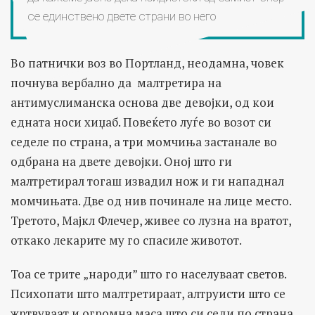
се единствено двете страни во него
Во патнички воз во Портланд, неодамна, човек
почнува вербално да малтретира на
антимуслиманска основа две девојки, од кои
едната носи хиџаб. Повеќето луѓе во возот си
седеле по страна, а три момчиња застанале во
одбрана на двете девојки. Оној што ги
малтретирал тогаш извадил нож и ги нападнал
момчињата. Две од нив починале на лице место.
Третото, Мајкл Флечер, живее со лузна на вратот,
откако лекарите му го спасиле животот.
Тоа се трите „народи” што го населуваат светов.
Психопати што малтретираат, алтруисти што се
жртвуваат и огромна маса што си седи по страна.