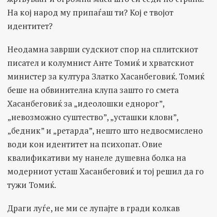
На кој народ му припаѓаш ти? Кој е твојот
идентитет?
Неодамна заврши судскиот спор на сплитскиот
писател и колумнист Анте Томиќ и хрватскиот
министер за култура Златко Хасанбеговиќ. Томиќ
беше на обвинителна клупа зашто го смета
Хасанбеговиќ за „идеолошки еднорог”,
„невозможно суштество”, „усташки кловн”,
„бедник” и „ретарда”, нешто што недвосмислено
води кон идентитет на психопат. Овие
квалификативи му нанеле душевна болка на
модерниот усташ Хасанбеговиќ и тој решил да го
тужи Томиќ.
Драги луѓе, не ми се лупајте в гради колкав