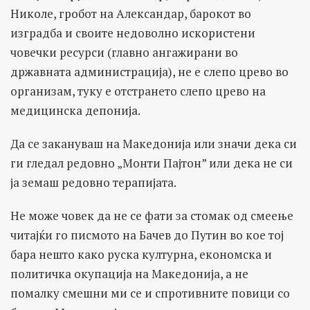
Николе, гробот на Александар, барокот во
изградба и своите недоволно искористени
човечки ресурси (главно ангажирани во
државната администрација), не е слепо црево во
организам, туку е отстрането слепо црево на
медицинска депонија.
Да се закануваш на Македонија или значи дека си
ги гледал редовно „Монти Пајтон” или дека не си
ја земаш редовно терапијата.
Не може човек да не се фати за стомак од смеење
читајќи го писмото на Бачев до Путин во кое тој
бара нешто како руска културна, економска и
политичка окупација на Македонија, а не
помалку смешни ми се и спротивните повици со