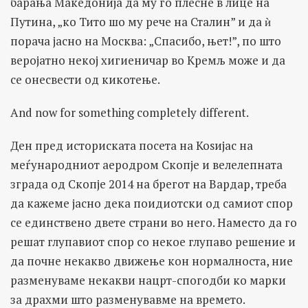
барања Македонија да му го плесне в лице на
Путина, „ко Тито шо му рече на Сталин” и да ѝ
порача јасно на Москва: „Спасибо, њет!”, по што
веројатно некој хигиеничар во Кремљ може и да
се онесвести од кикотење.
And now for something completely different.
Ден пред историската посета на Коѕијас на
меѓународниот аеродром Скопје и велелепната
зграда од Скопје 2014 на брегот на Вардар, треба
да кажеме јасно дека поидиотски од самиот спор
се единствено двете страни во него. Наместо да го
решат глупавиот спор со некое глупаво решение и
да почне некакво движење кон нормалноста, ние
разменуваме некакви нацрт-спогодби ко марки
за драхми што разменувавме на времето.