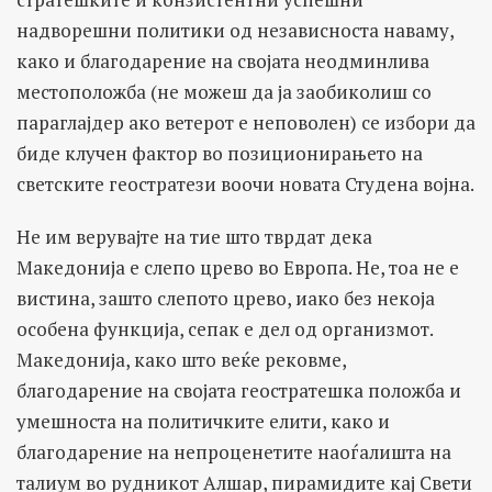
надворешни политики од независноста наваму,
како и благодарение на својата неодминлива
местоположба (не можеш да ја заобиколиш со
параглајдер ако ветерот е неповолен) се избори да
биде клучен фактор во позиционирањето на
светските геостратези воочи новата Студена војна.
Не им верувајте на тие што тврдат дека
Македонија е слепо црево во Европа. Не, тоа не е
вистина, зашто слепото црево, иако без некоја
особена функција, сепак е дел од организмот.
Македонија, како што веќе рековме,
благодарение на својата геостратешка положба и
умешноста на политичките елити, како и
благодарение на непроценетите наоѓалишта на
талиум во рудникот Алшар, пирамидите кај Свети