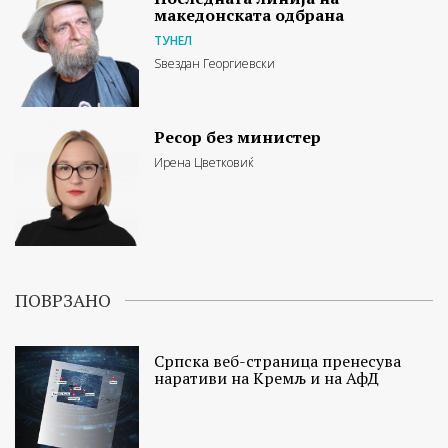
македонската одбрана
ТУНЕЛ
Ѕвездан Георгиевски
Ресор без министер
Ирена Цветковиќ
ПОВРЗАНО
Српска веб-страница пренесува
наративи на Кремљ и на АфД