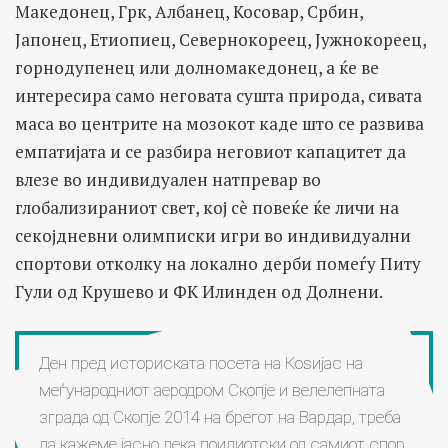
Македонец, Грк, Албанец, Косовар, Србин,
Јапонец, Етиопиец, Севернокореец, Јужнокореец,
горнодупенец или долномакедонец, а ќе ве
интересира само неговата сушта природа, сивата
маса во центрите на мозокот каде што се развива
емпатијата и се разбира неговиот капацитет да
влезе во индивидуален натпревар во
глобализираниот свет, кој сè повеќе ќе личи на
секојдневни олимписки игри во индивидуални
спортови отколку на локално дерби помеѓу Питу
Гули од Крушево и ФК Илинден од Долнени.
Ден пред историската посета на Коѕијас на
меѓународниот аеродром Скопје и велелепната
зграда од Скопје 2014 на брегот на Вардар, треба
да кажеме јасно дека поидиотски од самиот спор