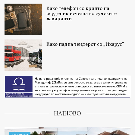
Како телефон со крипто на
осуденик исчезна во судските
лавиринти
Како падна тендерот со „Икарус“
НАЈНОВО