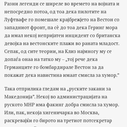
Разни легенди се ширеле во времето на војната и
непосредно потоа, од тоа дека пилотите на
Луфтвафе го помешале крајбрежјето на Вестон со
западниот фронт, па сè до тоа дека Геринг мора
да имал некој непријатен инцидент со британска
девојка на вестонските плажи во раната младост.
Сепак, од сите теории, на Клиз најмногу му се
допаѓа онаа на татко му – „тој рече дека
Германците го бомбардирале Вестон за да
покажат дека навистина имаат смисла за хумор.”
Така отприлика гледам на „руските закани за
Македонија”. Некој во администрацијата на
руското МНР има факинг добра смисла за хумор.
Или, пак, некоја хигеничарка во Москва,
раскревајќи го бирото на третиот потсекретар