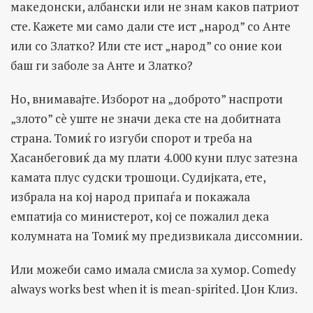
македонски, албански или не знам каков патриот
сте. Кажете ми само дали сте ист „народ” со Анте
или со Златко? Или сте ист „народ” со оние кои
баш ги заболе за Анте и Златко?
Но, внимавајте. Изборот на „доброто” наспроти
„злото” сè уште не значи дека сте на добитната
страна. Томиќ го изгуби спорот и треба на
Хасанбеговиќ да му плати 4.000 куни плус затезна
камата плус судски трошоци. Судијката, ете,
избрала на кој народ припаѓа и покажала
емпатија со министерот, кој се пожалил дека
колумната на Томиќ му предизвикала диссомнии.
Или можеби само имала смисла за хумор. Comedy
always works best when it is mean-spirited. Џон Клиз.