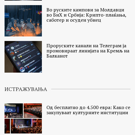
Во руските кампови за Молдавци
во БиХ и Србија: Крипто-плаќања,
саботер и осуден убиец
Проруските канали на Телеграм ја
промовираат линијата на Кремљ на
Балканот
ИСТРАЖУВАЊА
Од бесплатно до 4.500 евра: Како се
закупуваат културните институции