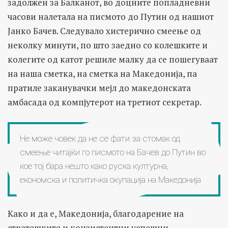
задолжен за Балканот, во доцните попладневни
часови налетала на писмото до Путин од нашиот
Јанко Бачев. Следувало хистерично смеење од
неколку минути, по што заедно со колешките и
колегите од катот решиле малку да се пошегуваат
на наша сметка, на сметка на Македонија, па
пратиле заканувачки мејл до македонската
амбасада од компјутерот на третиот секретар.
Не може човек да не се фати за стомак од
смеење читајќи го писмото на Бачев до Путин во
кое тој бара нешто како руска културна,
економска и политичка окупација на Македонија
Како и да е, Македонија, благодарение на
стратешките и конзистентни успешни