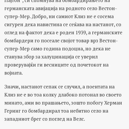
Пајтон”, си спомнува на бомбардирањето на
германската авијација на родното село Вестон-
супер-Мер. Добро, ни самиот Клиз не е сосема
сигурен дека навистина се сеќава на настанот, со
оглед на фактот дека е роден 1939, а германските
бомбардери го посеале својот товар врз Вестон-
супер-Мер само година подоцна, но дека не
станува збор за халуцинација се уверил
проверувајќи ги весниците од почетокот на
војната.
Значи, настанот сепак се случил, а поентата на
Клиз не е во тоа колку длабоко потонал во своето
минато, ами во прашањето, зошто побогу Херман
Геринг го бомбардирал тоа небитно село на
западниот брег со поглед на Велс.