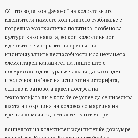
Сè што води кон „јачање” на колективните
идентитети наместо кон нивното сузбивање е
погрешна мазохистичка политика, особено за
култури како нашата, во кои колективниот
идентитет е упориште за криење на
индивидуалните неспособности и за немањето
елементарен капацитет на ништо што е
посериозно од истурање чаша вода како адет
пред секое паѓање на испитот на историјата,
одново и одново, а врвен дострел на
технологијата ни е кога ќе се успее да се нивелира
шахта и површина на коловоз со маргина на
грешка помала од петнаесет сантиметри.
Концептот на колективен идентитет ќе доизумре
во овој век. Конечно. Во најновиот број на