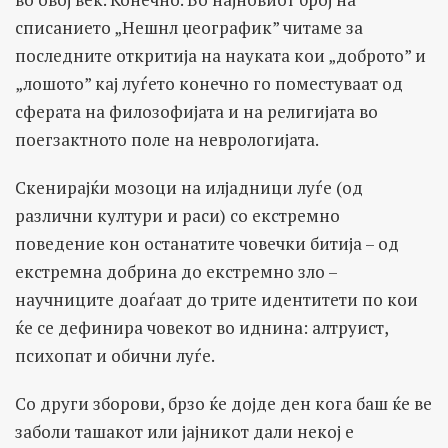
списанието „Нешнл џеографик” читаме за
последните откритија на науката кои „доброто” и
„лошото” кај луѓето конечно го поместуваат од
сферата на филозофијата и на религијата во
поегзактното поле на неврологијата.
Скенирајќи мозоци на илјадници луѓе (од
различни култури и раси) со екстремно
поведение кон останатите човечки битија – од
екстремна добрина до екстремно зло –
научниците доаѓаат до трите идентитети по кои
ќе се дефинира човекот во иднина: алтруист,
психопат и обични луѓе.
Со други зборови, брзо ќе дојде ден кога баш ќе ве
заболи ташакот или јајникот дали некој е