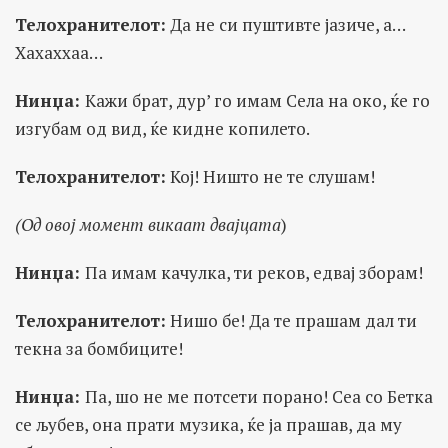
Телохранителот:
Да не си пуштивте јазиче, а…
Хахаххаа…
Нинџа:
Кажи брат, дур’ го имам Села на око, ќе го
изгубам од вид, ќе кидне копилето.
Телохранителот:
Кој! Ништо не те слушам!
(Од овој момент викаат двајцата
)
Нинџа:
Па имам качулка, ти реков, едвај зборам!
Телохранителот:
Нишо бе! Да те прашам дал ти
текна за бомбиците!
Нинџа:
Па, шо не ме потсети порано! Сеа со Бетка
се љубев, она прати музика, ќе ја прашав, да му