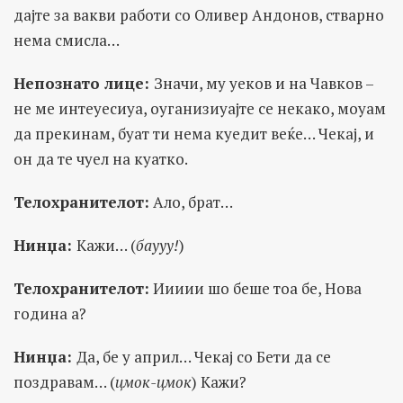
дајте за вакви работи со Оливер Андонов, стварно
нема смисла…
Непознато лице:
Значи, му уеков и на Чавков –
не ме интеуесиуа, оуганизиуајте се некако, моуам
да прекинам, буат ти нема куедит веќе… Чекај, и
он да те чуел на куатко.
Телохранителот:
Ало, брат…
Нинџа:
Кажи… (
баууу!
)
Телохранителот:
Иииии шо беше тоа бе, Нова
година а?
Нинџа:
Да, бе у април… Чекај со Бети да се
поздравам… (
цмок-цмок
) Кажи?