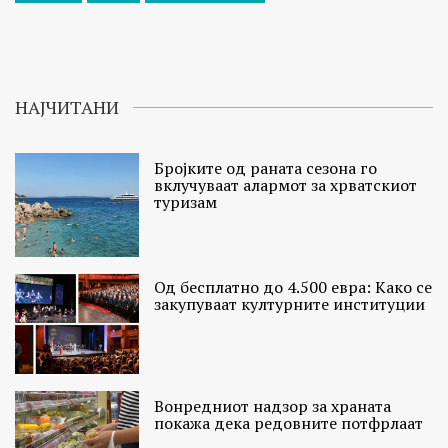
НАЈЧИТАНИ
Бројките од раната сезона го
вклучуваат алармот за хрватскиот
туризам
Од бесплатно до 4.500 евра: Како се
закупуваат културните институции
Вонредниот надзор за храната
покажа дека редовните потфрлаат