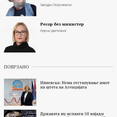
Ѕвездан Георгиевски
Ресор без министер
Ирена Цветковиќ
ПОВРЗАНО
Илиевска: Нема отстапување имот
на штета на Агенцијата
Државата му исплати 50 илјади