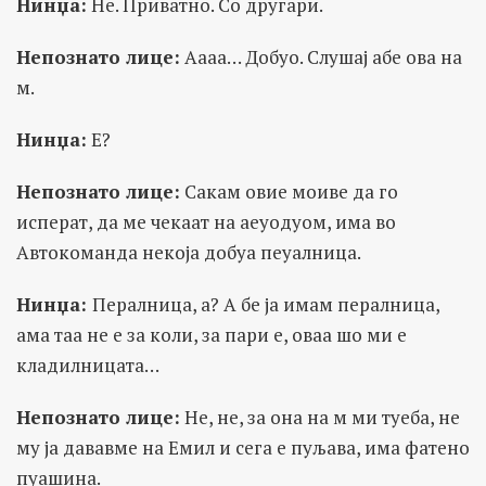
Нинџа:
Не. Приватно. Со другари.
Непознато лице:
Аааа… Добуо. Слушај абе ова на
м.
Нинџа:
Е?
Непознато лице:
Сакам овие моиве да го
исперат, да ме чекаат на аеуодуом, има во
Автокоманда некоја добуа пеуалница.
Нинџа:
Пералница, а? А бе ја имам пералница,
ама таа не е за коли, за пари е, оваа шо ми е
кладилницата…
Непознато лице:
Не, не, за она на м ми туеба, не
му ја дававме на Емил и сега е пуљава, има фатено
пуашина.