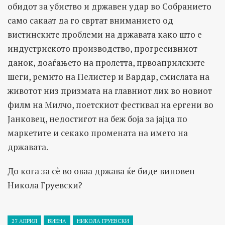
обидот за убиство и државен удар во Собранието
само сакаат да го свртат вниманието од
вистинските проблеми на државата како што е
индустриското производство, прогресивниот
данок, доаѓањето на пролетта, првоаприлските
шеги, ремито на Пелистер и Вардар, смислата на
животот низ призмата на главниот лик во новиот
филм на Милчо, поетскиот фестивал на ергени во
Јанковец, недостигот на беж боја за јајца по
маркетите и секако промената на името на
државата.
До кога за сè во оваа држава ќе биде виновен
Никола Груевски?
27 АПРИЛ
ВИЕНА
НИКОЛА ГРУЕВСКИ