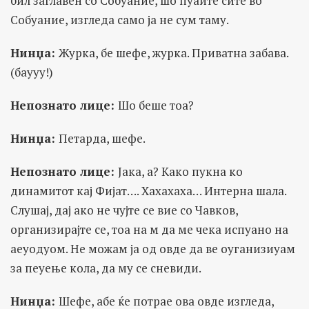
бил заглавен со Собуание, шо пуаите сите во
Собуание, изгледа само ја не сум таму.
Нинџа:
Журка, бе шефе, журка. Приватна забава.
(баууу!)
Непознато лице:
Шо беше тоа?
Нинџа:
Петарда, шефе.
Непознато лице:
Јака, а? Како пукна ко
динамитот кај Фијат…. Хахахаха… Интерна шала.
Слушај, дај ако не чујте се вие со Чавков,
организирајте се, тоа на м да ме чека испуано на
аеуодуом. Не можам ја од овде да ве оуганизиуам
за пеуење кола, да му се сневиди.
Нинџа:
Шефе, абе ќе потрае ова овде изгледа,