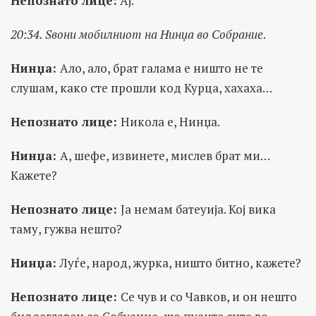
Непознато лице:
Ај.
20:34. Sвони мобилниот на Нинџа во Собрание
.
Нинџа:
Ало, ало, брат галама е ништо не те
слушам, како сте прошли код Курца, хахаха…
Непознато лице:
Никола е, Нинџа.
Нинџа:
А, шефе, извинете, мислев брат ми…
Кажете?
Непознато лице:
Ја немам батеуија. Кој вика
таму, гужва нешто?
Нинџа:
Луѓе, народ, журка, ништо битно, кажете?
Непознато лице:
Се чув и со Чавков, и он нешто