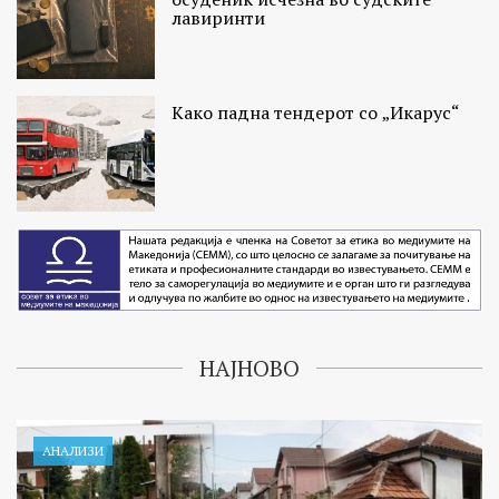
лавиринти
Како падна тендерот со „Икарус“
НАЈНОВО
АНАЛИЗИ