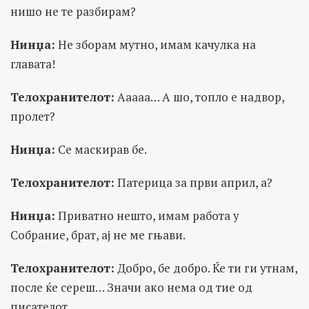
нишо не те разбирам?
Нинџа:
Не зборам мутно, имам качулка на
главата!
Телохранителот:
Ааааа… А шо, топло е надвор,
пролет?
Нинџа:
Се маскирав бе.
Телохранителот:
Патерица за први април, а?
Нинџа:
Приватно нешто, имам работа у
Собрание, брат, ај не ме гњави.
Телохранителот:
Добро, бе добро. Ќе ти ги утнам,
после ќе сереш… Значи ако нема од тие од
писателот…