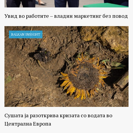
Увид во работите – владин маркетинг без повод
BALKAN INSIGHT
Сушата ја разоткрива кризата со водата во
Централна Европа