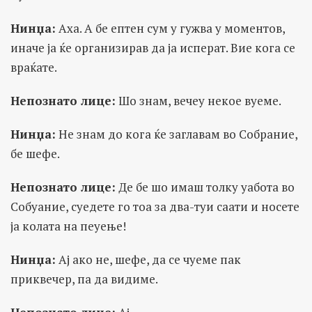
Нинџа:
Аха. А бе ептен сум у гужва у моментов,
иначе ја ќе организирав да ја исперат. Вие кога се
враќате.
Непознато лице:
Шо знам, вечеу некое вуеме.
Нинџа:
Не знам до кога ќе заглавам во Собрание,
бе шефе.
Непознато лице:
Де бе шо имаш толку уабота во
Собуание, суедете го тоа за два-туи саати и носете
ја колата на пеуење!
Нинџа:
Ај ако не, шефе, да се чуеме пак
приквечер, па да видиме.