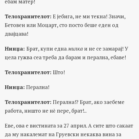
ебам матер!
Телохранителот:
Е јебига, не ми текна! Значи,
Бетовен или Моцарт, сто посто беше еден од
двајцава!
Нинџа:
Брат, купи една
милка
и не се замарај! У
цела гужва сеа треба да барам и перална, ебаве!
Телохранителот:
Што!
Нинџа:
Перална!
Телохранителот:
Перална!? Брат, ако заебеме
работа, ништо не нѐ пере, брат!..
Еве, ова е вистината за 27 април. А сите што сакаат
да му накалемат на Груевски некаква вина за