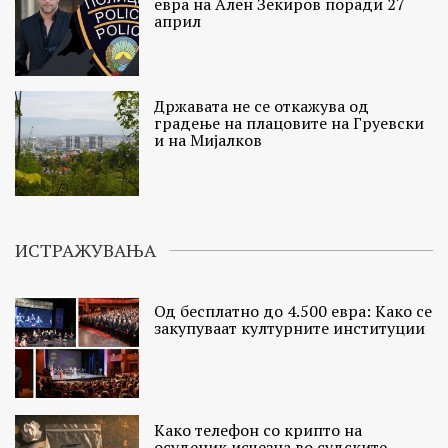
евра на Ален Зекиров поради 27
април
Државата не се откажува од
градење на плацовите на Груевски
и на Мијалков
ИСТРАЖУВАЊА
Од бесплатно до 4.500 евра: Како се
закупуваат културните институции
Како телефон со крипто на
осуденик исчезна во судските