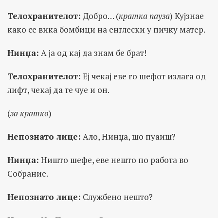
Телохранителот:
Добро… (
кратка пауза
) Кујзнае
како се вика бомбици на енглески у пичку матер.
Нинџа:
А ја од кај да знам бе брат!
Телохранителот:
Еј чекај еве го шефот излага од
лифт, чекај да те чуе и он.
(
за кратко
)
Непознато лице:
Ало, Нинџа, шо пуаиш?
Нинџа:
Ништо шефе, еве нешто по работа во
Собрание.
Непознато лице:
Службено нешто?