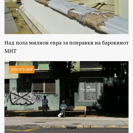
Над пола милион евра за поправки на барокниот
МНТ
РЕПОРТАЖИ