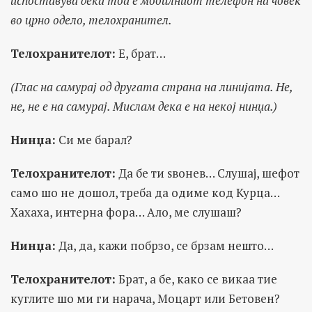
испоставува дека тоа е мобилниот телефон на човек
во црно одело, телохранител.
Телохранителот:
Е, брат…
(Глас на самурај од другата страна на линијата. Не,
не, не е на самурај. Мислам дека е на некој нинџа.)
Нинџа:
Си ме барал?
Телохранителот:
Да бе ти ѕвонев… Слушај, шефот
само шо не дошол, треба да одиме код Курца…
Хахаха, интерна фора… Ало, ме слушаш?
Нинџа:
Да, да, кажи побрзо, се брзам нешто…
Телохранителот:
Брат, а бе, како се викаа тие
куглите шо ми ги нарача, Моцарт или Бетовен?