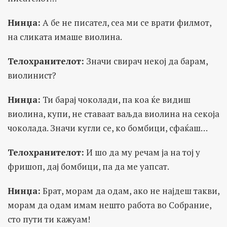
Нинџа:
А бе не писател, сеа ми се врати филмот,
на сликата имаше виолина.
Телохранителот:
Значи свирач некој да барам,
виолинист?
Нинџа:
Ти барај чоколади, па коа ќе видиш
виолина, купи, не ставаат ваљда виолина на секоја
чоколада. Значи кугли се, ко бомбици, сфаќаш…
Телохранителот:
И шо да му речам ја на тој у
фришоп, дај бомбици, па да ме уапсат.
Нинџа:
Брат, морам да одам, ако не најдеш такви,
морам да одам имам нешто работа во Собрание,
сто пути ти кажуам!