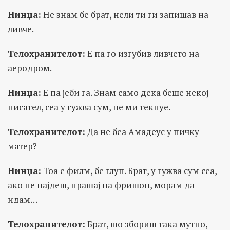
Нинџа:
Не знам бе брат, нели ти ги запишав на
ливче.
Телохранителот:
Е па го изгубив ливчето на
аеродром.
Нинџа:
Е па јеби га. Знам само дека беше некој
писател, сеа у гужва сум, не ми текнуе.
Телохранителот:
Да не беа Амадеус у пичку
матер?
Нинџа:
Тоа е филм, бе глуп. Брат, у гужва сум сеа,
ако не најдеш, прашај на фришоп, морам да
идам…
Телохранителот:
Брат, шо збориш така мутно,