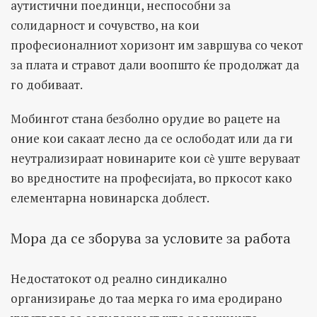
аутистични поединци, неспособни за
солидарност и сочувство, на кои
професионалниот хоризонт им завршува со чекот
за плата и стравот дали воопшто ќе продолжат да
го добиваат.
Мобингот стана безболно орудие во рацете на
оние кои сакаат лесно да се ослободат или да ги
неутрализираат новинарите кои сѐ уште веруваат
во вредностите на професијата, во пркосот како
елементарна новинарска доблест.
Мора да се зборува за условите за работа
Недостатокот од реално синдикално
организирање до таа мерка го има еродирано