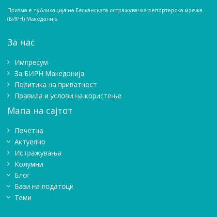
Призма е публикација на Балканската истражувачка репортерска мрежа
(БИРН) Македонија
За нас
Импресум
Зa БИРН Македонија
Политика на приватност
Правила и услови на користење
Мапа на сајтот
Почетна
Актуелно
Истражувањa
Колумни
Блог
Бази на податоци
Теми