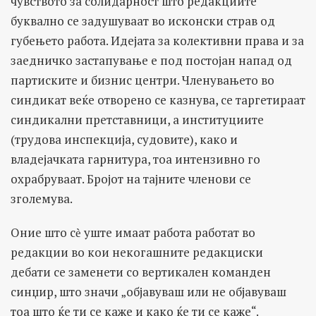
чувството за солидарност што редакциите
буквално се задушуваат во исконски страв од
губењето работа. Идејата за колективни права и за
заедничко застапување е под постојан напад од
партиските и бизнис центри. Членувањето во
синдикат веќе отворено се казнува, се таргетираат
синдикални претставници, а институциите
(трудова инспекција, судовите), како и
владејачката гарнитура, тоа интензивно го
охрабруваат. Бројот на тајните членови се
зголемува.
Оние што сѐ уште имаат работа работат во
редакции во кои некогашните редакциски
дебати се заменети со вертикален команден
синџир, што значи „објавуваш или не објавуваш
тоа што ќе ти се каже и како ќе ти се каже“.