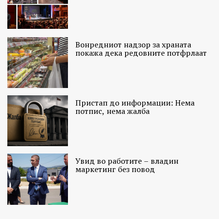
Вонредниот надзор за храната
покажа дека редовните потфрлаат
Пристап до информации: Нема
потпис, нема жалба
Увид во работите – владин
маркетинг без повод