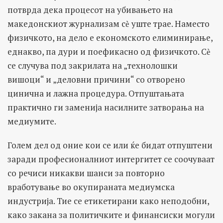
потврда дека процесот на убивањето на
македонскиот журнализам сѐ уште трае. Наместо
физичкото, на дело е економското елиминирање,
еднакво, па дури и поефикасно од физичкото. Сѐ
се случува под закрилата на „технолошки
вишоци“ и „деловни причини“ со отворено
цинична и лажна процедура. Отпуштањата
практично ги заменија насилните затворања на
медиумите.
Голем дел од оние кои се или ќе бидат отпуштени
заради професионалниот интергитет се соочуваат
со речиси никакви шанси за повторно
вработување во окупираната медиумска
индустрија. Тие се етикетирани како неподобни,
како закана за политичките и финансиски могули