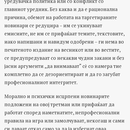
уредувачка политика или со конфликт со
главниот уредник. Без каква и да е рационална
причина, обемот на работата на таргетираните
новинари се редуцира – им се укинуваат
емисиите, не им се прифаќаат темите, текстовите,
иако напишани и навидум одобрени – ги нема во
печатеното издание на весникот или во вестите,
се предупредуваат со некакви чудни закани и без
јасни аргументи „да внимаваат“ сѐ со намера тие
комплетно да се дезориентираат и да го загубат
професионалниот интегритет.
Морално и психички исцрпени новинарите
подложени на овој третман или прифаќаат да
работат според наметнатите, непрофесионални
правила на игра или замолчуваат, некогаш и сами
си даваат отказ само за да ја избегнат оваа