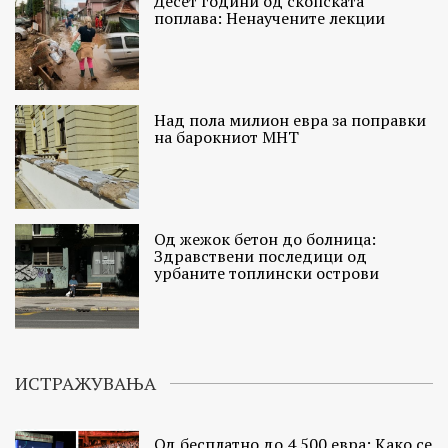
Десет години од скопската
поплава: Ненаучените лекции
Над пола милион евра за поправки
на барокниот МНТ
Од жежок бетон до болница:
Здравствени последици од
урбаните топлински острови
ИСТРАЖУВАЊА
Од бесплатно до 4.500 евра: Како се