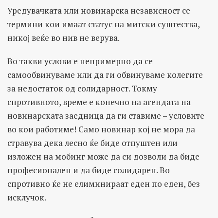
Уредувачката или новинарска независност се
термини кои имаат статус на митски суштества,
никој веќе во нив не верува.
Во такви услови е непримерно да се
самообвинуваме или да ги обвинуваме колегите
за недостаток од солидарност. Токму
спротивното, време е конечно на агендата на
новинарската заедница да ги ставиме – условите
во кои работиме! Само новинар кој не мора да
стравува дека лесно ќе биде отпуштен или
изложен на мобинг може да си дозволи да биде
професионален и да биде солидарен. Во
спротивно ќе не елиминираат еден по еден, без
исклучок.