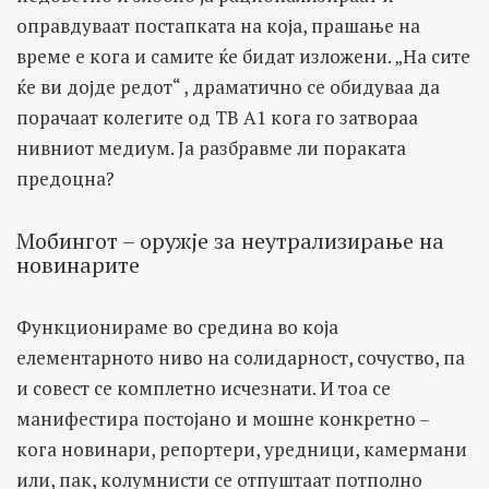
оправдуваат постапката на која, прашање на
време е кога и самите ќе бидат изложени. „На сите
ќе ви дојде редот“ , драматично се обидуваа да
порачаат колегите од ТВ А1 кога го затвораа
нивниот медиум. Ја разбравме ли пораката
предоцна?
Мобингот – оружје за неутрализирање на
новинарите
Функционираме во средина во која
елементарното ниво на солидарност, сочуство, па
и совест се комплетно исчезнати. И тоа се
манифестира постојано и мошне конкретно –
кога новинари, репортери, уредници, камермани
или, пак, колумнисти се отпуштаат потполно