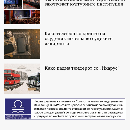
закупуваат културните институции
Како телефон со крипто на
осуденик исчезна во судските
лавиринти
Како падна тендерот со „Икарус“