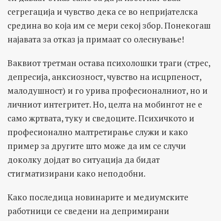
сегрегација и чувство дека се во непријателска
средина во која им се мери секој збор. Понекогаш
најавата за отказ ја примаат со олеснување!
Ваквиот третман остава психолошки траги (стрес,
депресија, анксиозност, чувство на исцрпеност,
малодушност) и го урива професионалниот, но и
личниот интегритет. Но, целта на мобингот не е
само жртвата, туку и сведоците. Психичкото и
професионално малтретирање служи и како
пример за другите што може да им се случи
доколку дојдат во ситуација да бидат
стигматизирани како неподобни.
Како последица новинарите и медиумските
работници се сведени на депримирани