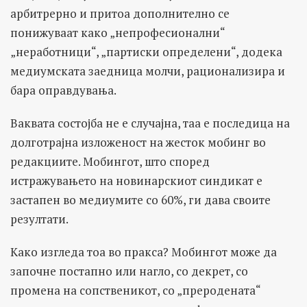
арбитрерно и притоа дополнително се
понижуваат како „непрофесионални“
„неработници“, „партиски определени“, додека
медиумската заедница молчи, рационализира и
бара оправдувања.
Ваквата состојба не е случајна, таа е последица на
долготрајна изложеност на жесток мобинг во
редакциите. Мобингот, што според
истражувањето на новинарскиот синдикат е
застапен во медиумите со 60%, ги дава своите
резултати.
Како изгледа тоа во пракса? Мобингот може да
започне постапно или нагло, со декрет, со
промена на сопственикот, со „преродената“