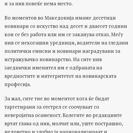
и за нив повеќе нема место.
Во моментов во Македонија имаме десетици
новинари со искуство над десет и дваесет години
кои се без работа или им се заканува отказ. Меѓу
нив се некогашни уредници, водители на гледани
политички емисии и новинари наградувани за
истражувачко новинарство. На сите нив
заеднички именител им е одбраната на
вредностите и интегритетот на новинарската
професија.
За жал, сите тие во моментот кога ќе бидат
таргетирани за отстрел се соочуваат со
неверојатна осаменост. Колегите во редакциите
вртат глава од нив, молчат или, уште пострашно,
недоветно и злобно ја рационализираат и