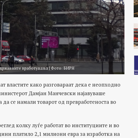
 државните вработувања | Фото: БИРН
ат властите како разговараат дека е неопходно
 министерот Дамјан Манчевски најавуваше
 да се намали товарот од превработеноста во
реглед колку луѓе работат во институциите и во
дини платило 2,1 милиони евра за изработка на