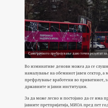
Само рачното пребројување дало точен резултат за
Во изминативе денови можеа да се слушн
намалување на обемниот јавен сектор, а
префрлување вработени во приватниот, за
државните и јавни институции.
За да може лесно и постојано да се има п
јавните претпријатија, МИОА пред пет го