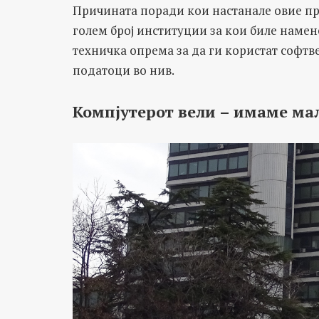
Причината поради кои настанале овие пр
голем број институции за кои биле наме
техничка опрема за да ги користат софтве
податоци во нив.
Компјутерот вели – имаме мал