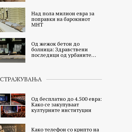
Над пола милион евра за
поправки на барокниот
МНТ
Од жежок бетон до
болница: Здравствени
последици од урбаните
топлински острови
ИСТРАЖУВАЊА
Од бесплатно до 4.500 евра:
Како се закупуваат
културните институции
Како телефон со крипто на