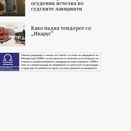
осуденик исчезна во
судските лавиринти
Како падна тендерот со
„Икарус“