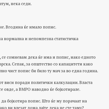
атум, нека седи.
не. Вгодина ќе имало попис.
дна нормална и непомпезна статистичка
 се сомневам дека ќе има и попис, иако едното
врска. Сепак, за општество со капацитети како
но чист попис би било ту мач за во една година.
от виси поради политички калкулации. Власта
е овде, а ВМРО наводно ќе бојкотирале.
а да бојкотира попис. Што ќе му порачаат на
ако ви влезат дома лајте дека не сте таму?