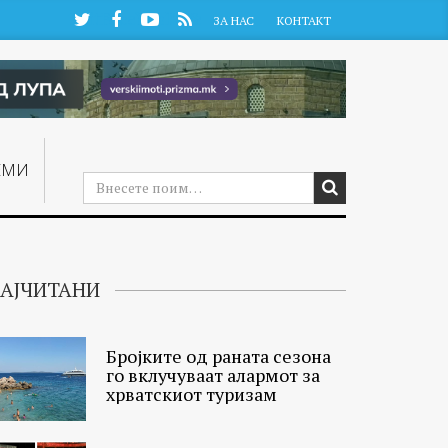
Twitter
Facebook
YouTube
RSS
ЗА НАС
КОНТАКТ
ЕМИ
АЈЧИТАНИ
Бројките од раната сезона
го вклучуваат алармот за
хрватскиот туризам