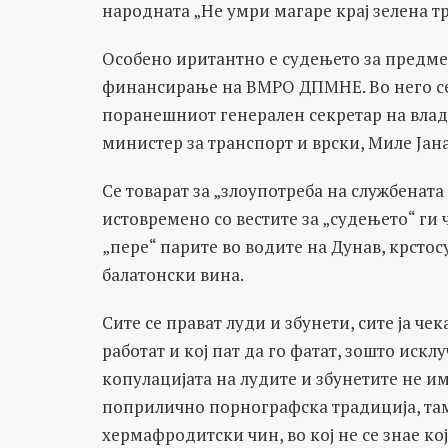
народната „Не умри магаре крај зелена тр
Особено иритантно е судењето за предмет
финансирање на ВМРО ДПМНЕ. Во него се
поранешниот генерален секретар на вла
министер за транспорт и врски, Миле Јан
Се товарат за „злоупотреба на службената
истовремено со вестите за „судењето“ ги 
„пере“ парите во водите на Дунав, крстос
балатонски вина.
Сите се прават луди и збунети, сите ја че
работат и кој пат да го фатат, зошто искл
копулацијата на лудите и збунетите не им
поприлично порнографска традиција, таму
хермафродитски чин, во кој не се знае кој 