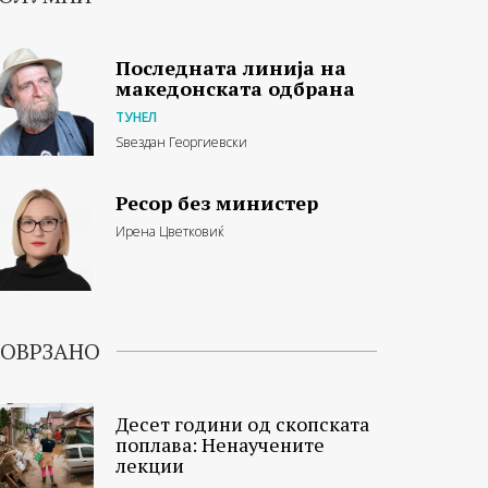
Последната линија на
македонската одбрана
ТУНЕЛ
Ѕвездан Георгиевски
Ресор без министер
Ирена Цветковиќ
ОВРЗАНО
Десет години од скопската
поплава: Ненаучените
лекции