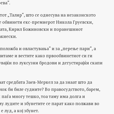
ева“.
от „Талир“, што се однесува на незаконското
 обвинети екс-премиерот Никола Груевски,
дата, Кирил Божиновски и поранешниот
акиески.
 положба и овластувања“ и за „перење пари“, а
читаме и вестите како првообвинетиот си ги
увајќи по луксузни бродови и дегустирајќи скапи
каат средбата Заев-Меркел за да знаат што да
учок би биле судиите? Во правосудството, барем,
 паѓа многу тешко, тоа таму има долга и
 лудите и збунетите се парат како полжави во
е луд, а кој збунет.