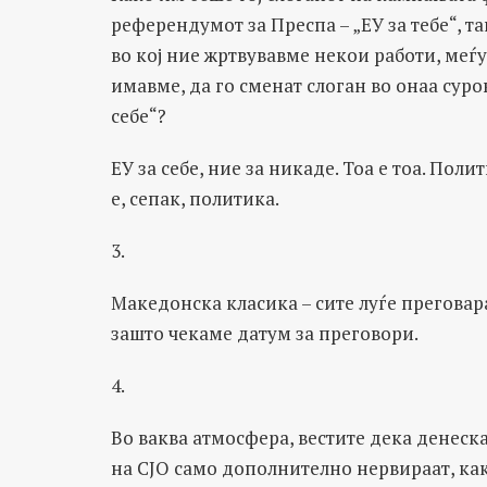
референдумот за Преспа – „ЕУ за тебе“, та
во кој ние жртвувавме некои работи, меѓ
имавме, да го сменат слоган во онаа суро
себе“?
ЕУ за себе, ние за никаде. Тоа е тоа. Пол
е, сепак, политика.
3.
Македонска класика – сите луѓе преговар
зашто чекаме датум за преговори.
4.
Во ваква атмосфера, вестите дека денеск
на СЈО само дополнително нервираат, к