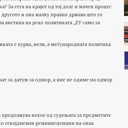
ка? За сега на крајот од тој долг и мачен процес
у другото и она малку правна држава што го
ва вистина на реал-политиката „ЕУ само за
итиката е курва, нели, а меѓународната политика
аат за датум за одмор, а ние не одиме на одмор
а продолжува некое од судењата за предметите
ако секојдневни реминисценции на онаа