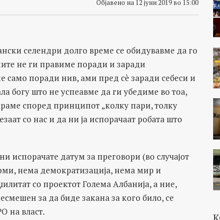
Објавено на 12 јуни 2019 во 15:00
нски селендри долго време се обидувавме да го
мите не ги правиме поради и заради
е само поради нив, ами пред сè заради себеси и
ла богу што не успеавме да ги убедиме во тоа,
раме според принципот „колку пари, толку
езаат со нас и да ни ја испорачаат робата што
 ни испорачате датум за преговори (во случајот
рми, нема демократизација, нема мир и
џилитат со проектот Голема Албанија, а ние,
смешен за да биде закана за кого било, се
О на власт.
К