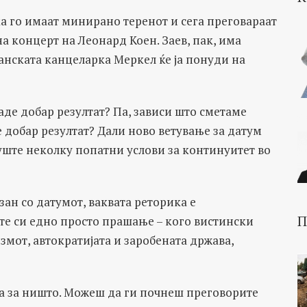
а го имаат минирано теренот и сега преговараат
а концерт на Леонард Коен. Заев, пак, има
манската канцеларка Меркел ќе ја понуди на
де добар резултат? Па, зависи што сметаме
е добар резултат? Дали ново ветување за датум
уште неколку попатни услови за континуитет во
зан со датумот, ваквата реторика е
П
те си едно просто прашање – кого вистински
змот, автократијата и заробената држава,
ја за ништо. Можеш да ги почнеш преговорите