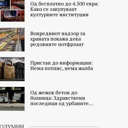
Од бесплатно до 4.500 евра:
Како се закупуваат
културните институции
Вонредниот надзор за
храната покажа дека
редовните потфрлаат
Пристап до информации:
Нема потпис, нема жалба
Од жежок бетон до
болница: Здравствени
последици од урбаните
топлински острови
ОЛУМНИ