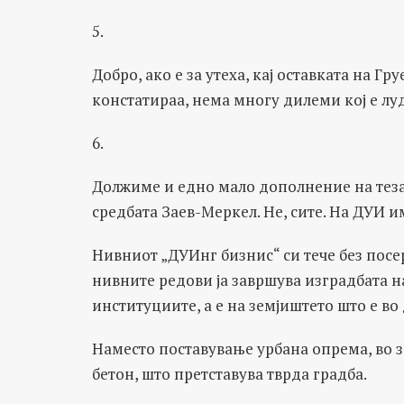
5.
Добро, ако е за утеха, кај оставката на 
констатираа, нема многу дилеми кој е луд,
6.
Должиме и едно мало дополнение на тезат
средбата Заев-Меркел. Не, сите. На ДУИ 
Нивниот „ДУИнг бизнис“ си тече без посе
нивните редови ја завршува изградбата на
институциите, а е на земјиштето што е во
Наместо поставување урбана опрема, во з
бетон, што претставува тврда градба.