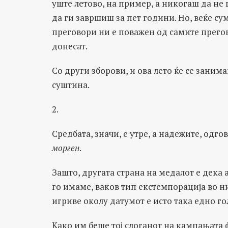
уште летово, на пример, а никогаш да не
да ги завршиш за пет години. Но, веќе су
преговори ни е поважен од самите прего
донесат.
Со други зборови, и ова лето ќе се заним
суштина.
2.
Средбата, значи, е утре, а надежите, одг
морген
.
Зашто, другата страна на медалот е дека 
го имаме, ваков тип екстемпорација во н
игриве околу датумот е исто така едно г
Како им беше тој слоганот на кампањата