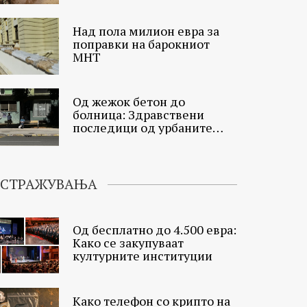
Над пола милион евра за
поправки на барокниот
МНТ
Од жежок бетон до
болница: Здравствени
последици од урбаните
топлински острови
ИСТРАЖУВАЊА
Од бесплатно до 4.500 евра:
Како се закупуваат
културните институции
Како телефон со крипто на