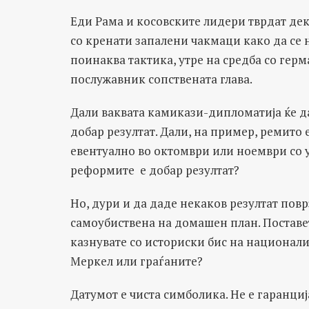
Еди Рама и косовските лидери тврдат дек
со кренати запалени чакмаци како да се н
поинаква тактика, утре на средба со гер
послужавник сопствената глава.
Дали ваквата камикази-дипломатија ќе да
добар резултат. Дали, на пример, ремито 
евентуално во октомври или ноември со 
реформите е добар резултат?
Но, дури и да даде некаков резултат повр
самоубиствена на домашен план. Поставе
казнувате со историски бис на национали
Меркел или граѓаните?
Датумот е чиста симболика. Не е гаранци