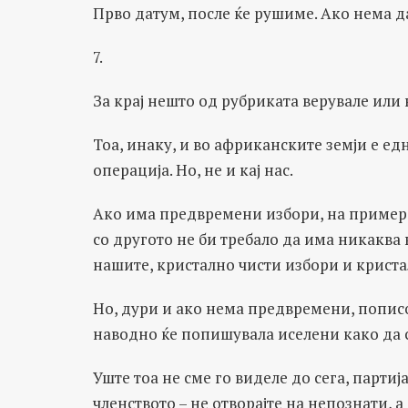
Прво датум, после ќе рушиме. Ако нема д
7.
За крај нешто од рубриката верувале или 
Тоа, инаку, и во африканските земји е е
операција. Но, не и кај нас.
Ако има предвремени избори, на пример,
со другото не би требало да има никаква 
нашите, кристално чисти избори и кристал
Но, дури и ако нема предвремени, попис
наводно ќе попишувала иселени како да с
Уште тоа не сме го виделе до сега, партиј
членството – не отворајте на непознати, а 