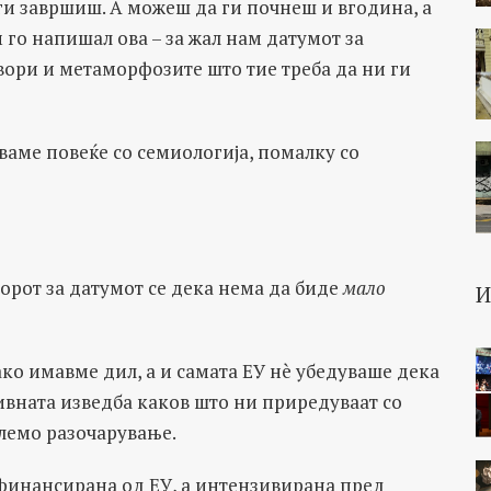
 ги завршиш. А можеш да ги почнеш и вгодина, а
м го напишал ова – за жал нам датумот за
вори и метаморфозите што тие треба да ни ги
аваме повеќе со семиологија, помалку со
оворот за датумот се дека нема да биде
мало
ако имавме дил, а и самата ЕУ нè убедуваше дека
ивната изведба каков што ни приредуваат со
олемо разочарување.
 финансирана од ЕУ, а интензивирана пред