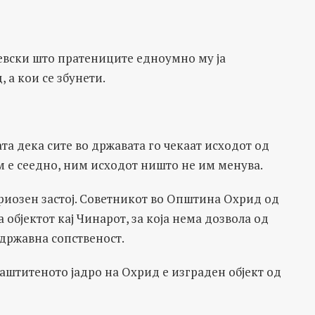
Груевски што пратениците едноумно му ја
 а кои се збунети.
а дека сите во државата го чекаат исходот од
им е сеедно, ним исходот ништо не им менува.
риозен застој. Советникот во Општина Охрид од
 објектот кај Чинарот, за која нема дозвола од
 државна сопственост.
аштитеното јадро на Охрид е изграден објект од