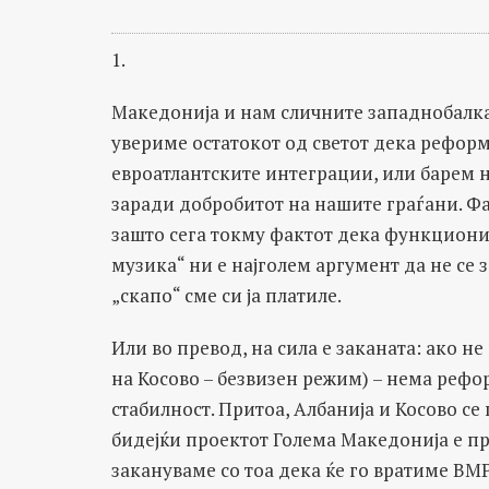
1.
Македонија и нам сличните западнобалка
увериме остатокот од светот дека рефор
евроатлантските интеграции, или барем н
заради добробитот на нашите граѓани. Фа
зашто сега токму фактот дека функциони
музика“ ни е најголем аргумент да не се з
„скапо“ сме си ја платиле.
Или во превод, на сила е заканата: ако не
на Косово – безвизен режим) – нема рефо
стабилност. Притоа, Албанија и Косово се 
бидејќи проектот Голема Македонија е пре
закануваме со тоа дека ќе го вратиме ВМР