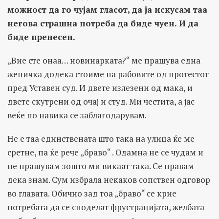
можност да го чујам гласот, да ја искусам таа
негова страшна потреба да биде чуен. И да
биде пренесен.
„Вие сте онаа… новинарката?“ ме прашува една
женичка додека стоиме на рабовите од протестот
пред Уставен суд. И двете излезени од мака, и
двете скутрени од очај и студ. Ми честита, а јас
веќе по навика се заблагодарувам.
Не е таа единствената што така на улица ќе ме
сретне, па ќе рече „браво“ . Одамна не се чудам и
не прашувам зошто ми викаат така. Се правам
дека знам. Сум избрала некаков сопствен одговор
во главата. Обично зад тоа „браво“ се крие
потребата да се споделат фрустрацијата, желбата