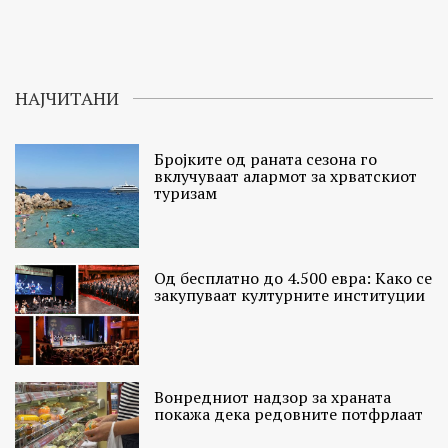
НАЈЧИТАНИ
Бројките од раната сезона го
вклучуваат алармот за хрватскиот
туризам
Од бесплатно до 4.500 евра: Како се
закупуваат културните институции
Вонредниот надзор за храната
покажа дека редовните потфрлаат