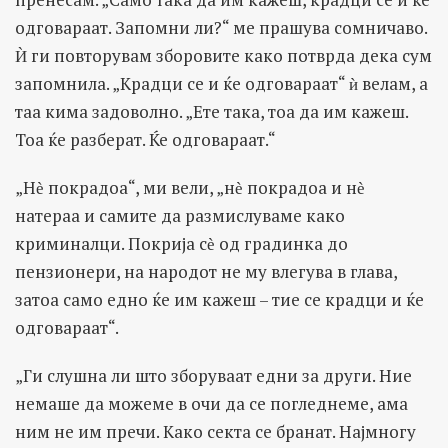
одговараат. Запомни ли?“ ме прашува сомничаво.
Ѝ ги повторувам зборовите како потврда дека сум
запомнила. „Крадци се и ќе одговараат“ ѝ велам, а
таа кима задоволно. „Ете така, тоа да им кажеш.
Тоа ќе разберат. Ќе одговараат.“
„Нѐ покрадоа“, ми вели, „нѐ покрадоа и нѐ
натераа и самите да размислуваме како
криминалци. Покрија сѐ од градинка до
пензионери, на народот не му влегува в глава,
затоа само едно ќе им кажеш – тие се крадци и ќе
одговараат“.
„Ги слушна ли што зборуваат едни за други. Ние
немаше да можеме в очи да се погледнеме, ама
ним не им пречи. Како секта се бранат. Најмногу