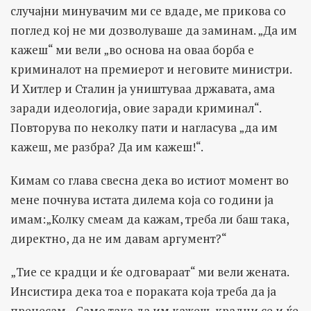
случајни минувачим ми се вдаде, ме прикова со
поглед кој не ми дозволуваше да заминам. „Да им
кажеш“ ми вели „во основа на оваа борба е
криминалот на премиерот и неговите министри.
И Хитлер и Сталин ја уништуваа државата, ама
заради идеологија, овие заради криминал“.
Повторува по неколку пати и нагласува „да им
кажеш, ме разбра? Да им кажеш!“.
Кимам со глава свесна дека во истиот момент во
мене почнува истата дилема која со години ја
имам:„Колку смеам да кажам, треба ли баш така,
директно, да не им давам аргумент?“
„Тие се крадци и ќе одговараат“ ми вели жената.
Инсистира дека тоа е пораката која треба да ја
пренесам. „Само така да им кажеш, крадци се и ќе