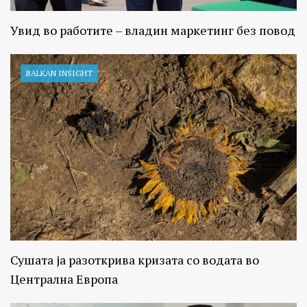
Увид во работите – владин маркетинг без повод
BALKAN INSIGHT
Сушата ја разоткрива кризата со водата во
Централна Европа