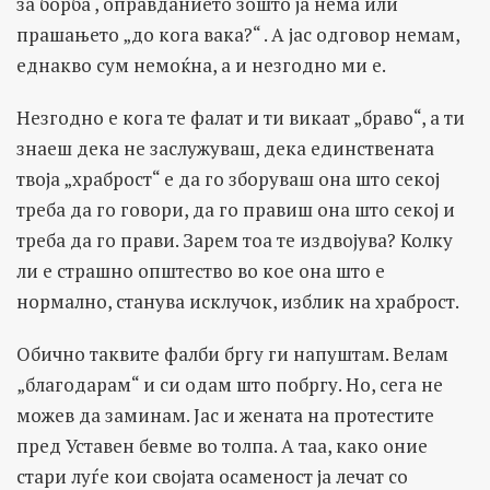
за борба , оправданието зошто ја нема или
прашањето „до кога вака?“ . А јас одговор немам,
еднакво сум немоќна, а и незгодно ми е.
Незгодно е кога те фалат и ти викаат „браво“, а ти
знаеш дека не заслужуваш, дека единствената
твоја „храброст“ е да го зборуваш она што секој
треба да го говори, да го правиш она што секој и
треба да го прави. Зарем тоа те издвојува? Колку
ли е страшно општество во кое она што е
нормално, станува исклучок, изблик на храброст.
Обично таквите фалби бргу ги напуштам. Велам
„благодарам“ и си одам што побргу. Но, сега не
можев да заминам. Јас и жената на протестите
пред Уставен бевме во толпа. А таа, како оние
стари луѓе кои својата осаменост ја лечат со