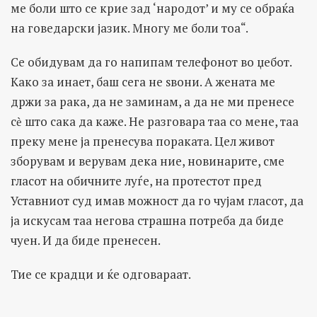
ме боли што се крие зад ‘народот’ и му се обраќа
на говедарски јазик. Многу ме боли тоа“.
Се обидувам да го напипам телефонот во џебот.
Како за инает, баш сега не ѕвони. А жената ме
држи за рака, да не заминам, а да не ми пренесе
сѐ што сака да каже. Не разговара таа со мене, таа
преку мене ја пренесува пораката. Цел живот
зборувам и верувам дека ние, новинарите, сме
гласот на обичните луѓе, на протестот пред
Уставниот суд имав можност да го чујам гласот, да
ја искусам таа негова страшна потреба да биде
чуен. И да биде пренесен.
Тие се крадци и ќе одговараат.