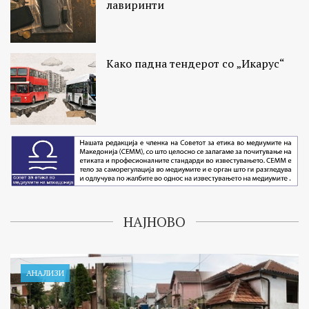
лавиринти
Како падна тендерот со „Икарус“
НАЈНОВО
АНАЛИЗИ