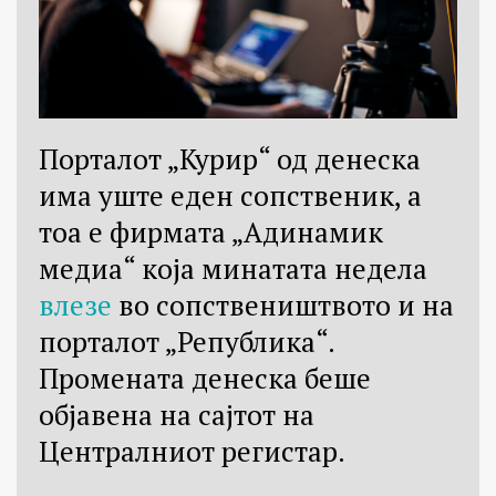
Порталот „Курир“ од денеска
има уште еден сопственик, а
тоа е фирмата „Адинамик
медиа“ која минатата недела
влезе
во сопствеништвото и на
порталот „Република“.
Промената денеска беше
објавена на сајтот на
Централниот регистар.