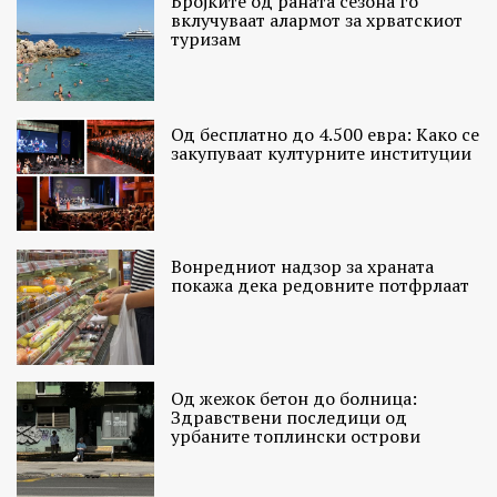
Бројките од раната сезона го
вклучуваат алармот за хрватскиот
туризам
Од бесплатно до 4.500 евра: Како се
закупуваат културните институции
Вонредниот надзор за храната
покажа дека редовните потфрлаат
Од жежок бетон до болница:
Здравствени последици од
урбаните топлински острови