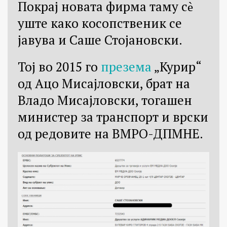
Покрај новата фирма таму сѐ
уште како косопственик се
јавува и Саше Стојановски.
Тој во 2015 го
презема
„Курир“
од Ацо Мисајловски, брат на
Владо Мисајловски, тогашен
министер за транспорт и врски
од редовите на ВМРО-ДПМНЕ.