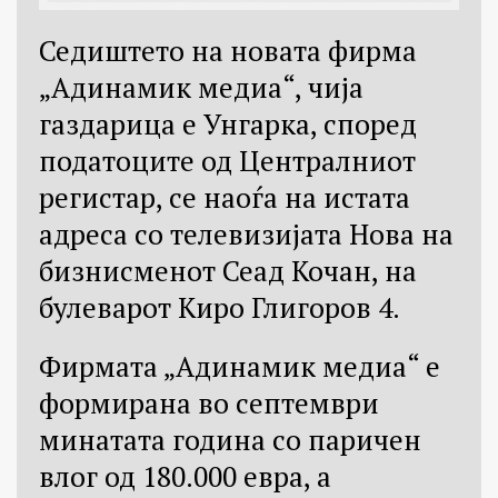
Седиштето на новата фирма
„Адинамик медиа“, чијa
газдарица е Унгарка, според
податоците од Централниот
регистар, се наоѓа на истата
адреса со телевизијата Нова на
бизнисменот Сеад Кочан, на
булеварот Киро Глигоров 4.
Фирмата „Адинамик медиа“ е
формирана во септември
минатата година со паричен
влог од 180.000 евра, а