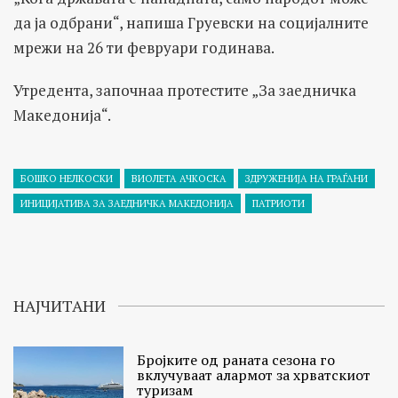
да ја одбрани“, напиша Груевски на социјалните
мрежи на 26 ти февруари годинава.
Утредента, започнаа протестите „За заедничка
Македонија“.
БОШКО НЕЛКОСКИ
ВИОЛЕТА АЧКОСКА
ЗДРУЖЕНИЈА НА ГРАЃАНИ
ИНИЦИЈАТИВА ЗА ЗАЕДНИЧКА МАКЕДОНИЈА
ПАТРИОТИ
НАЈЧИТАНИ
Бројките од раната сезона го
вклучуваат алармот за хрватскиот
туризам