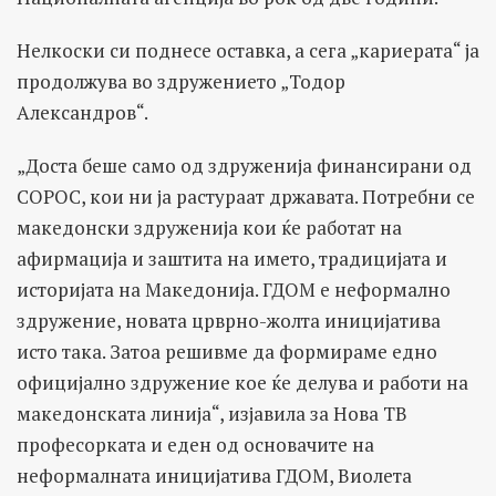
Нелкоски си поднесе оставка, а сега „кариерата“ ја
продолжува во здружението „Тодор
Александров“.
„Доста беше само од здруженија финансирани од
СОРОС, кои ни ја растураат државата. Потребни се
македонски здруженија кои ќе работат на
афирмација и заштита на името, традицијата и
историјата на Македонија. ГДОМ е неформално
здружение, новата црврно-жолта иницијатива
исто така. Затоа решивме да формираме едно
официјално здружение кое ќе делува и работи на
македонската линија“, изјавила за Нова ТВ
професорката и еден од основачите на
неформалната иницијатива ГДОМ, Виолета