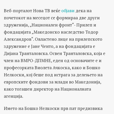
Веб-порталот Нова ТВ веќе
објави
дека на
почетокот на месецот се формираа две други
здруженија, „Национален фронт“- Прилеп и
фондацијата „Македонско наследство Тодор
Александров“. Овластено лице на прилепското
здружение е Јане Ченто, а на фондацијата е
Дијана Транталовска. Освен Транталовска, која е
член на ВМРО-ДПМНЕ, еден од основачите е и
професорката Виолета Ачкоска, како и Бошко
Нелкоски, кој беше под истрага за делењето на
европските фондови за млади во Македонија,
како тогашен директор на Националната
агенција.
Името на Бошко Нелкоски прв пат предизвика