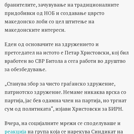
бранителите, зачувување на традиционалните
придобивки од НОБ и создавање цврсто
македонско лоби со цел штитење на
македонските интереси.
Еден од основачите на здружението и
претседател на истото е Петар Христовски, кој бил
вработен во СВР Битола а сега работи во друштво
за обезбедување.
„Станува збор за чисто граѓанско здружение,
патриотско здружение. Немаме никаква врска со
партија, јас бев одамна член на партија, но тргнат
сум од политиката“, изјави Христовски за БИРН.
Вчера, на социјалните мрежи се споделуваше и
реакција
на група која се нарекува Синдикат на