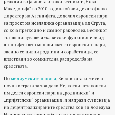
реакции во јавноста откако весникот „Нова
Македонија“ во 2010 година објави дека тој како
директор на Агенцијата, доделил европски пари
за проект на невладина организација од Струга,
со која претходно и самиот раководел. Весникот
тогаш пишуваше дека високи функционери од
агенцијата што менаџираат со европските пари,
заедно со нивни роднини и соработници, се
вплеткани во сомнителна распределба на
средствата.
По
медиумските написи
, Европската комисија
почна истрага за тоа дали Нелкоски незаконски
им делел европски пари на „роднински“ и
„пријателски“ организации, и направи сузпензија
на децентрализираните средства кои ги доделува
Националната агенција во рок од две години.