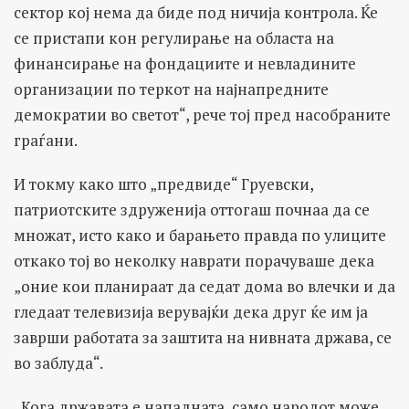
сектор кој нема да биде под ничија контрола. Ќе
се пристапи кон регулирање на областа на
финансирање на фондациите и невладините
организации по теркот на најнапредните
демократии во светот“, рече тој пред насобраните
граѓани.
И токму како што „предвиде“ Груевски,
патриотските здруженија оттогаш почнаа да се
множат, исто како и барањето правда по улиците
откако тој во неколку наврати порачуваше дека
„оние кои планираат да седат дома во влечки и да
гледаат телевизија верувајќи дека друг ќе им ја
заврши работата за заштита на нивната држава, се
во заблуда“.
„Кога државата е нападната, само народот може