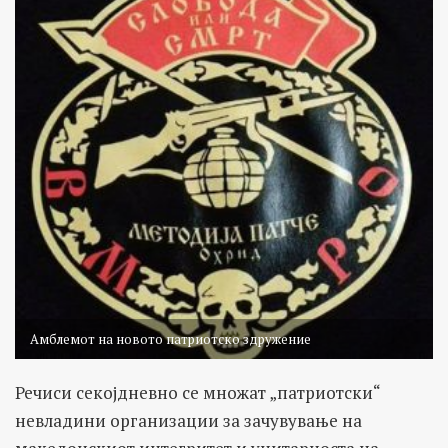
Амблемот на новото патриотско здружение
Речиси секојдневно се множат „патриотски“
невладини организации за зачувување на