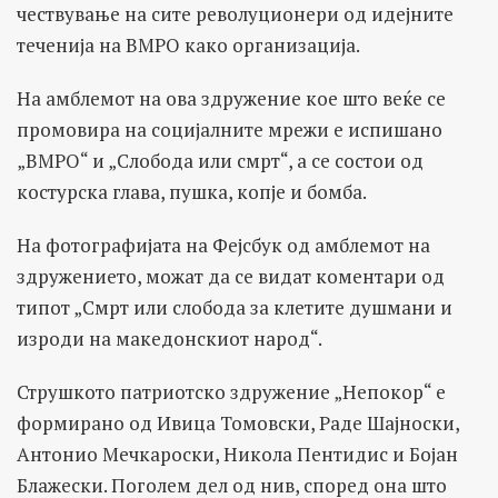
чествување на сите револуционери од идејните
теченија на ВМРО како организација.
На амблемот на ова здружение кое што веќе се
промовира на социјалните мрежи е испишано
„ВМРО“ и „Слобода или смрт“, а се состои од
костурска глава, пушка, копје и бомба.
На фотографијата на Фејсбук од амблемот на
здружението, можат да се видат коментари од
типот „Смрт или слобода за клетите душмани и
изроди на македонскиот народ“.
Струшкото патриотско здружение „Непокор“ е
формирано од Ивица Томовски, Раде Шајноски,
Антонио Мечкароски, Никола Пентидис и Бојан
Блажески. Поголем дел од нив, според она што