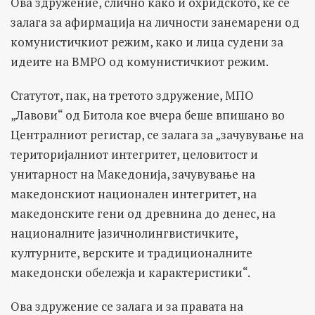
Ова здружение, слично како и охридското, ќе се
залага за афирмација на личности занемарени од
комунистичкиот режим, како и лица судени за
идеите на ВМРО од комунистичкиот режим.
Статутот, пак, на третото здружение, МПО
„Лавови“ од Битола кое вчера беше впишано во
Централниот регистар, се залага за „зачувување на
територијалниот интегритет, целовитост и
унитарност на Македонија, зачувување на
македонскиот национален интегритет, на
македонските гени од древнина до денес, на
националните јазичнолингвистичките,
културните, верските и традиционалните
македонски обележја и карактеристики“.
Ова здружение се залага и за правата на