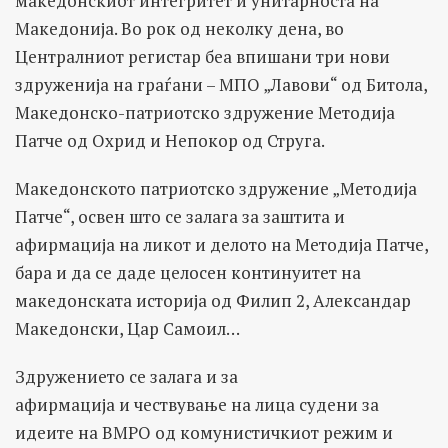
македонскиот интегритет и унитарноста на
Македонија. Во рок од неколку дена, во
Централниот регистар беа впишани три нови
здруженија на граѓани – МПО „Лавови“ од Битола,
Македонско-патриотско здружение Методија
Патче од Охрид и Непокор од Струга.
Македонското патриотско здружение „Методија
Патче“, освен што се залага за заштита и
афирмација на ликот и делото на Методија Патче,
бара и да се даде целосен континуитет на
македонската историја од Филип 2, Александар
Македонски, Цар Самоил…
Здружението се залага и за
афирмација и чествување на лица судени за
идеите на ВМРО од комунистичкиот режим и