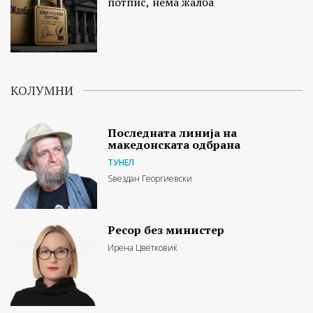
потпис, нема жалба
КОЛУМНИ
Последната линија на
македонската одбрана
ТУНЕЛ
Ѕвездан Георгиевски
Ресор без министер
Ирена Цветковиќ