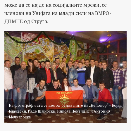
може да се најде на социјалните мрежи, се
членови на Унијата на млади сили на ВМРО-
ДПМНЕ од Струга.
На фотографијата се дел од основачите на „Непокор“ – Бојан
Блажески, Раде Шајноски, Никола Пентидис и Антонио
Мечкароски