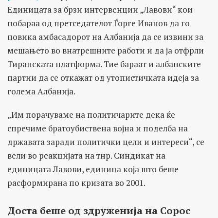
Единицата за брзи интервенции „Лавови“ кои
побараа од претседателот Ѓорге Иванов да го
повика амбасадорот на Албанија да се извини за
мешањето во внатрешните работи и да ја отфрли
Тиранската платформа. Тие бараат и албанските
партии да се откажат од утопистичката идеја за
голема Албанија.
„Им порачуваме на политичарите дека ќе
спречиме братоубиствена војна и поделба на
државата заради политички цели и интереси“, се
вели во реакцијата на тнр. Синдикат на
единицата Лавови, единица која што беше
расформирана по кризата во 2001.
Доста беше од здруженија на Сорос