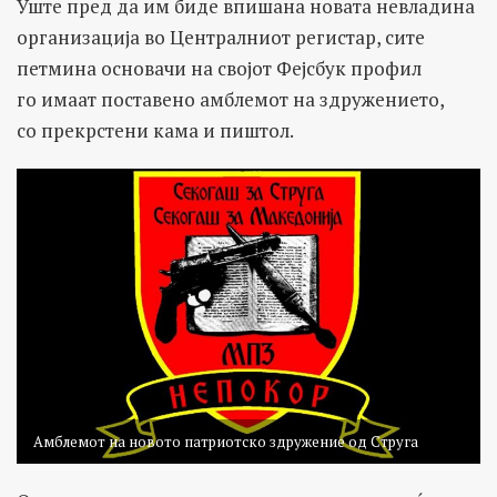
Уште пред да им биде впишана новата невладина
организација во Централниот регистар, сите
петмина основачи на својот Фејсбук профил
го имаат поставено амблемот на здружението,
со прекрстени кама и пиштол.
Амблемот на новото патриотско здружение од Струга