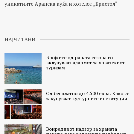
уникатните Арапска куќа и хотелот „Бристол“
НАЈЧИТАНИ
Бројките од раната сезона го
вклучуваат алармот за хрватскиот
туризам
Од бесплатно до 4.500 евра: Како се
закупуваат културните институции
Вонредниот надзор за храната
покажа дека редовните потфрлаат