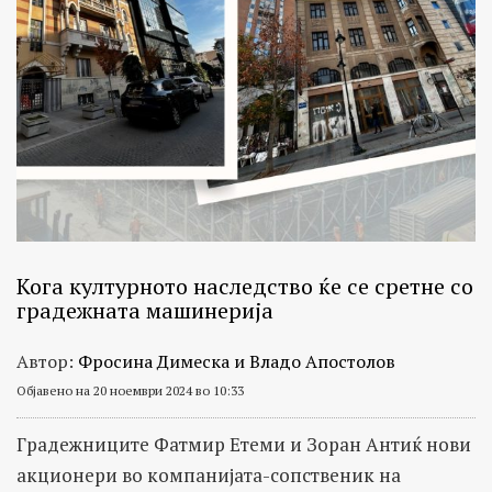
Кога културното наследство ќе се сретне со
градежната машинерија
Автор:
Фросина Димеска и Владо Апостолов
Објавено на 20 ноември 2024 во 10:33
Градежниците Фатмир Етеми и Зоран Антиќ нови
акционери во компанијата-сопственик на