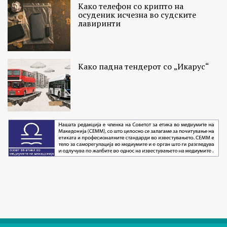
Како телефон со крипто на
осуденик исчезна во судските
лавиринти
Како падна тендерот со „Икарус“