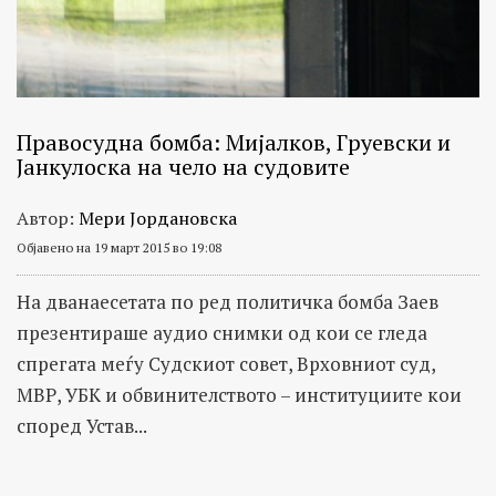
Правосудна бомба: Мијалков, Груевски и
Јанкулоска на чело на судовите
Автор:
Мери Јордановска
Објавено на 19 март 2015 во 19:08
На дванаесетата по ред политичка бомба Заев
презентираше аудио снимки од кои се гледа
спрегата меѓу Судскиот совет, Врховниот суд,
МВР, УБК и обвинителството – институциите кои
според Устав...