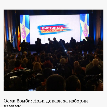
Осма бомба: Нови докази за изборни
измами