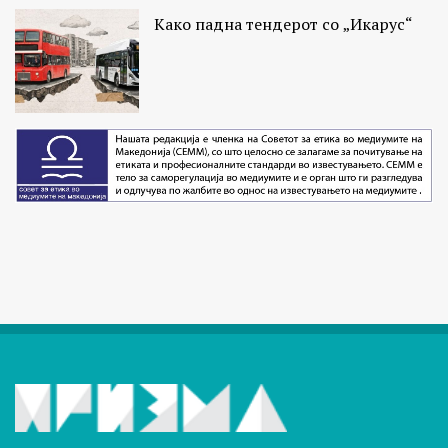
Како падна тендерот со „Икарус“