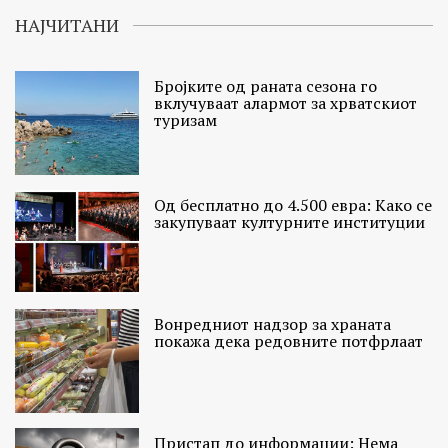
НАЈЧИТАНИ
Бројките од раната сезона го
вклучуваат алармот за хрватскиот
туризам
Од бесплатно до 4.500 евра: Како се
закупуваат културните институции
Вонредниот надзор за храната
покажа дека редовните потфрлаат
Пристап до информации: Нема