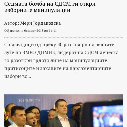
Седмата бомба на СДСМ ги откри
изборните манипулации
Автор:
Мери Јордановска
Објавено на 06 март 2015 во 14:11
Со извадоци од преку 40 разговори на челните
луѓе на ВМРО ДПМНЕ, лидерот на СДСМ денеска
го разоткри грдото лице на манипулациите,
притисоците и заканите на парламентарните
избори во...