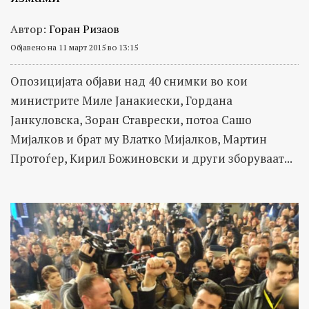
Автор:
Горан Ризаов
Објавено на 11 март 2015 во 13:15
Опозицијата објави над 40 снимки во кои
министрите Миле Јанакиески, Гордана
Јанкуловска, Зоран Ставрески, потоа Сашо
Мијалков и брат му Влатко Мијалков, Мартин
Протоѓер, Кирил Божиновски и други зборуваат...