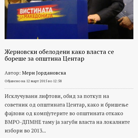
Жерновски обелодени како власта се
бореше за општина Центар
Автор:
Мери Јордановска
Објавено на 12 март 2015 во 12:58
Исклучувани лифтови, обид за поткуп на
советник од општината Центар, како и бришење
фајлови од компјутерите во општината откако
ВМРО-ДПМНЕ таму ја загуби власта на локалните
избори во 2013...