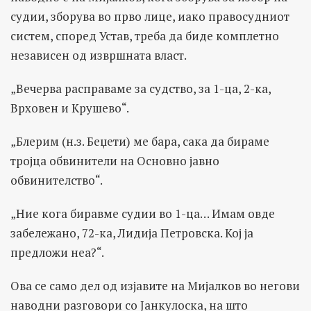
судии, зборува во прво лице, иако правосудниот
систем, според Устав, треба да биде комплетно
независен од извршната власт.
„Вечерва расправаме за судство, за 1-ца, 2-ка,
Врховен и Крушево“.
„Блерим (н.з. Беџети) ме бара, сака да бираме
тројца обвинители на Основно јавно
обвинителство“.
„Ние кога биравме судии во 1-ца… Имам овде
забележано, 72-ка, Лидија Петровска. Кој ја
предложи неа?“.
Ова се само дел од изјавите на Мијалков во негови
наводни разговори со Јанкулоска, на што