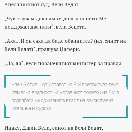
Апелацискиот суд, Вели Ведат.
„Чувствувам дека имам долг кон него. Ме
поддржал два пати“, вели Беџети.
„Аха… И он сака да биде обвинител? (н.з. синот на
Вели Ведат)“, прашува Џафери.
„Да, да“, вели поранешниот министер за правда.
Член 8 став 1 од Уставот на РМ предвидува дека
„темелна вредност на уставниот поредок на РМ е
поделбата на државната власт на законодавна,
извршна и судска
Инаку, Елвин Вели, синот на Вели Ведат,