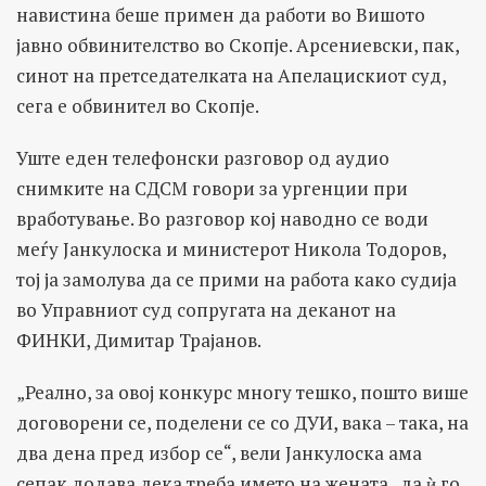
навистина беше примен да работи во Вишото
јавно обвинителство во Скопје. Арсениевски, пак,
синот на претседателката на Апелацискиот суд,
сега е обвинител во Скопје.
Уште еден телефонски разговор од аудио
снимките на СДСМ говори за ургенции при
вработување. Во разговор кој наводно се води
меѓу Јанкулоска и министерот Никола Тодоров,
тој ја замолува да се прими на работа како судија
во Управниот суд сопругата на деканот на
ФИНКИ, Димитар Трајанов.
„Реално, за овој конкурс многу тешко, пошто више
договорени се, поделени се со ДУИ, вака – така, на
два дена пред избор се“, вели Јанкулоска ама
сепак додава дека треба името на жената „да ѝ го