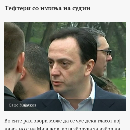
Тефтери со имиња на судии
Сашо Мијалков
Во сите разговори може да се чуе дека гласот кој
наводно е на Мијалков, кога зборува за избор на