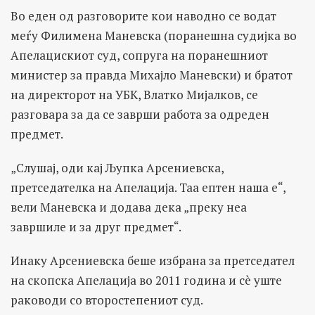
Во еден од разговорите кои наводно се водат
меѓу Филимена Маневска (поранешна судијка во
Апелацискиот суд, сопруга на поранешниот
министер за правда Михајло Маневски) и братот
на директорот на УБК, Влатко Мијалков, се
разговара за да се заврши работа за одреден
предмет.
„Слушај, оди кај Љупка Арсениевска,
претседателка на Апелација. Таа ептен наша е“,
вели Маневска и додава дека „преку неа
завршиле и за друг предмет“.
Инаку Арсениевска беше избрана за претседател
на скопска Апелација во 2011 година и сè уште
раководи со второстепениот суд.