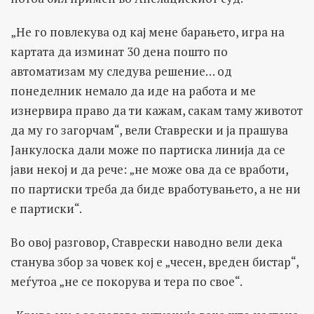
„Не го повлекува од кај мене барањето, игра на
картата да изминат 30 дена пошто по
автоматизам му следува решение… од
понеделник немало да иде на работа и ме
изнервира право да ти кажам, сакам таму животот
да му го загорчам“, вели Ставрески и ја прашува
Јанкулоска дали може по партиска линија да се
јави некој и да рече: „не може ова да се вработи,
по партиски треба да биде вработувањето, а не ни
е партиски“.
Во овој разговор, Ставрески наводно вели дека
станува збор за човек кој е „чесен, вреден бистар“,
меѓутоа „не се покорува и тера по свое“.