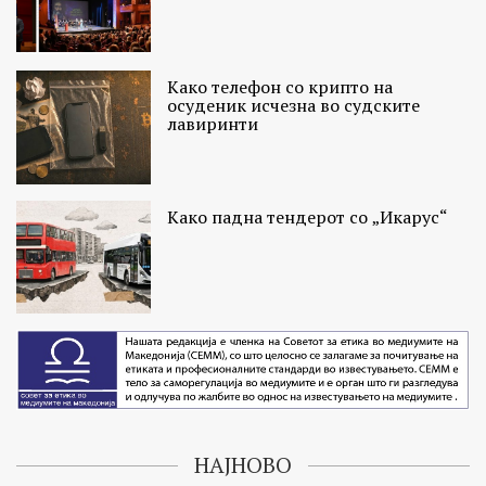
Како телефон со крипто на
осуденик исчезна во судските
лавиринти
Како падна тендерот со „Икарус“
НАЈНОВО