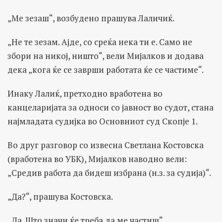
„Ме зезаш“, возбудено прашува Лаличиќ.
„Не те зезам. Ајде, со среќа нека ти е. Само не
збори на никој, ништо“, вели Мијалков и додава
дека „кога ќе се заврши работата ќе се частиме“.
Инаку Лалиќ, претходно вработена во
канцеларијата за односи со јавност во судот, стана
најмладата судијка во Основниот суд Скопје 1.
Во друг разговор со извесна Светлана Костовска
(вработена во УБК), Мијалков наводно вели:
„Средив работа да бидеш избрана (н.з. за судија)“.
„Да?“, прашува Костовска.
„Да. Што значи ќе треба да ме частиш“.