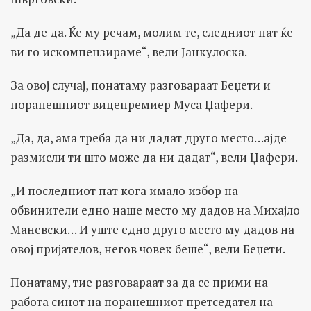
„Да де да. Ќе му речам, молим те, следниот пат ќе
ви го искомпензираме“, вели Јанкулоска.
За овој случај, понатаму разговараат Беџети и
поранешниот вицепремиер Муса Џафери.
„Да, да, ама треба да ни дадат друго место…ајде
размисли ти што може да ни дадат“, вели Џафери.
„И последниот пат кога имало избор на
обвинители едно наше место му дадов на Михајло
Маневски… И уште едно друго место му дадов на
овој пријателов, негов човек беше“, вели Беџети.
Понатаму, тие разговараат за да се прими на
работа синот на поранешниот претседател на