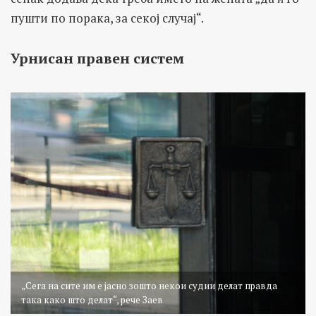
пушти по порака, за секој случај“.
Урнисан правен систем
„Сега на сите им е јасно зошто некои судии делат правда
така како што делат“, рече Заев