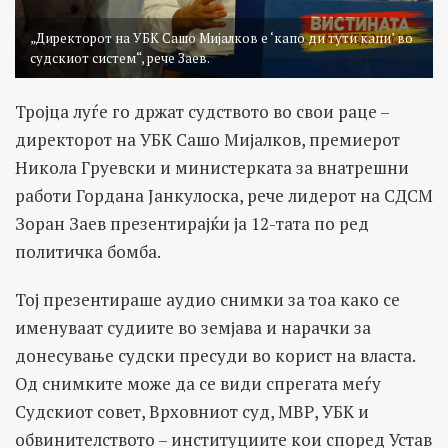
„Директорот на УБК Сашо Мијалков е ‘капо ди тути капи’ во
судскиот систем“, рече Заев.
Тројца луѓе го држат судството во свои раце –
директорот на УБК Сашо Мијалков, премиерот
Никола Груевски и министерката за внатрешни
работи Гордана Јанкулоска, рече лидерот на СДСМ
Зоран Заев презентирајќи ја 12-тата по ред
политичка бомба.
Тој презентираше аудио снимки за тоа како се
именуваат судиите во земјава и нарачки за
донесување судски пресуди во корист на власта.
Од снимките може да се види спрегата меѓу
Судскиот совет, Врховниот суд, МВР, УБК и
обвинителството – институциите кои според Устав