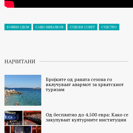
БОМБИ СДСМ
САШО МИЈАЛКОВ
СУДСКИ СОВЕТ
СУДСТВО
НАЈЧИТАНИ
Бројките од раната сезона го
вклучуваат алармот за хрватскиот
туризам
Од бесплатно до 4.500 евра: Како се
закупуваат културните институции