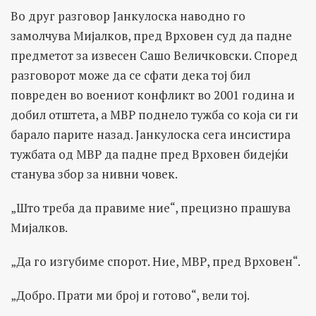
Во друг разговор Јанкулоска наводно го
замолчува Мијалков, пред Врховен суд да падне
предметот за извесен Сашо Величковски. Според
разговорот може да се сфати дека тој бил
повреден во воениот конфликт во 2001 година и
добил отштета, а МВР поднело тужба со која си ги
барало парите назад. Јанкулоска сега инсистира
тужбата од МВР да падне пред Врховен бидејќи
станува збор за нивни човек.
„Што треба да правиме ние“, прецизно прашува
Мијалков.
„Да го изгубиме спорот. Ние, МВР, пред Врховен“.
„Добро. Прати ми број и готово“, вели тој.