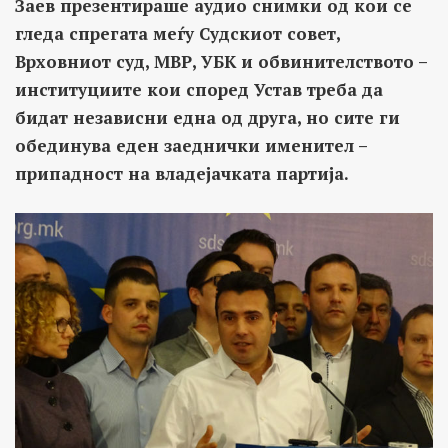
Заев презентираше аудио снимки од кои се
гледа спрегата меѓу Судскиот совет,
Врховниот суд, МВР, УБК и обвинителството –
институциите кои според Устав треба да
бидат независни една од друга, но сите ги
обединува еден заеднички именител –
припадност на владејачката партија.