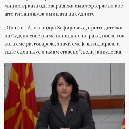
министерката одговара дека има тефтерче во кое
што ги запишува имињата на судиите.
„Она (н.з. Александра Зафировска, претседателка
на Судски совет) има напишано на рака, после тоа
кога сме разговарале, значи сме ја штиклирале и
уште еден плус и имам ставено“, вели Јанкулоска.