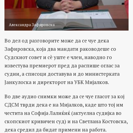
Александра Зафировска
Во дел од разговорите може да се чуе дека
Зафировска, која два мандати раководеше со
Судскиот совет и сè уште е член, наводно го
известува премиерот пред да распише оглас за
судии, а списоци доставува и до министерката
Јанкулоска и директорот на УБК Мијалков.
Во две аудио снимки може да се чуе гласот за кој
СДСМ тврди дека е на Мијалков, каде што тој им
честита на Софија Лалиќиќ (актуелна судијка во
скопскиот кривичен суд) и на Светлана Костовска,
дека средил да бидат примени на работа.