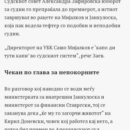
Судскиот совет Александра Зафировска изборот
за судии го препраќала до премиерот, а истиот
завршувал во рацете на Мијалков и Јанкулоска,
која пак водела тефтер со подобни и неподобни
судии.
„Директорот на УБК Сашо Мијалков е ‘капо ди
тути капи’ во судскиот систем“, рече Заев.
Чекан по глава за непокорните
Во разговор кој наводно се води меѓу
министерката за внатрешни Јанкулоска и
министерот за финансии Ставрески, тој се
заканува дека „ќе му го загорчи животот“ на
Кирил Доневски, човек кој работел кај него, а
потоа бил примен во Апелацискиот суд.