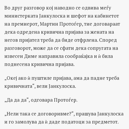
Во друг разговор кој наводно се одвива меѓу
министерката Јанкулоска и шефот на кабинетот
на премиерот, Мартин Протоѓер, тие договараат
дека одредена кривична пријава за жената на
негов пријател треба да биде отфрлена. Според
разговорот, може да се сфати дека сопругата на
извесен Диме направила сообраќајка и ѝ била
поднесена кривична пријава.
„Океј ако ѝ пуштиле пријава, ама да падне треба
кривичната“, вели Јанкулоска.
„Да да да“, одговара Протоѓер.
„Нели така се договоривме?“, прашува Јанкулоска
и го замолува да ѝ даде податоци за предметот.