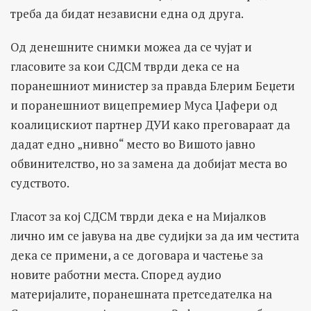
треба да бидат независни една од друга.
Од денешните снимки можеа да се чујат и
гласовите за кои СДСМ тврди дека се на
поранешниот министер за правда Блерим Беџети
и поранешниот вицепремиер Муса Џафери од
коалицискиот партнер ДУИ како преговараат да
дадат едно „нивно“ место во Вишото јавно
обвинителство, но за замена да добијат места во
судството.
Гласот за кој СДСМ тврди дека е на Мијалков
лично им се јавува на две судијки за да им честита
дека се примени, а се договара и частење за
новите работни места. Според аудио
материјалите, поранешната претседателка на