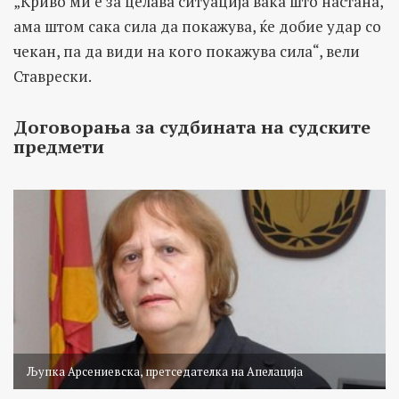
„Криво ми е за целава ситуација вака што настана,
ама штом сака сила да покажува, ќе добие удар со
чекан, па да види на кого покажува сила“, вели
Ставрески.
Договорања за судбината на судските
предмети
Љупка Арсениевска, претседателка на Апелација