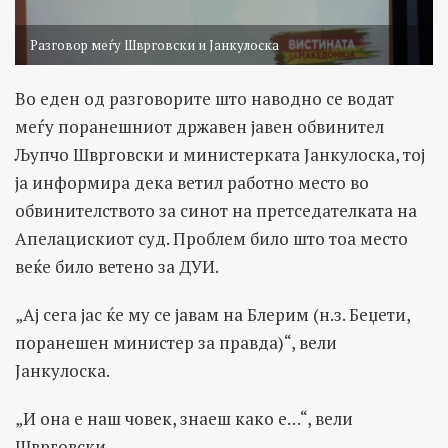
Разговор меѓу Шврговски и Јанкулоска
Во еден од разговорите што наводно се водат
меѓу поранешниот државен јавен обвинител
Љупчо Шврговски и министерката Јанкулоска, тој
ја информира дека ветил работно место во
обвинителството за синот на претседателката на
Апелацискиот суд. Проблем било што тоа место
веќе било ветено за ДУИ.
„Ај сега јас ќе му се јавам на Блерим (н.з. Беџети,
поранешен министер за правда)“, вели
Јанкулоска.
„И она е наш човек, знаеш како е…“, вели
Шврговски.