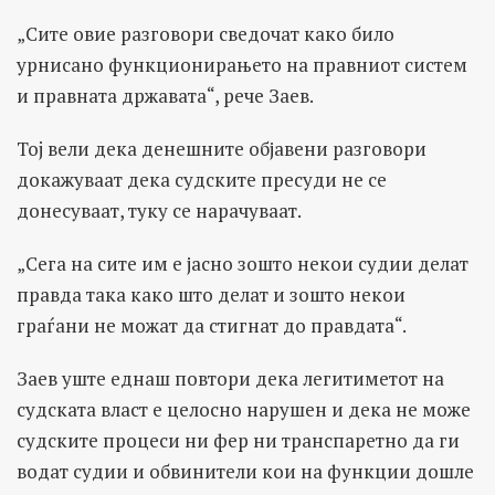
„Сите овие разговори сведочат како билo
урнисано функционирањето на правниот систем
и правната државата“, рече Заев.
Toj вели дека денешните објавени разговори
докажуваат дека судските пресуди не се
донесуваат, туку се нарачуваат.
„Сега на сите им е јасно зошто некои судии делат
правда така како што делат и зошто некои
граѓани не можат да стигнат до правдата“.
Заев уште еднаш повтори дека легитиметот на
судската власт е целосно нарушен и дека не може
судските процеси ни фер ни транспаретно да ги
водат судии и обвинители кои на функции дошле