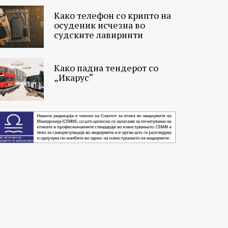
Како телефон со крипто на
осуденик исчезна во
судските лавиринти
Како падна тендерот со
„Икарус“