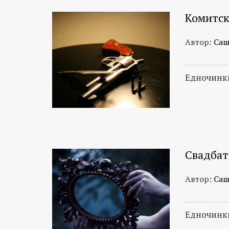
Комитск
Автор:
Саш
Едночинки
Свадбат
Автор:
Саш
Едночинки