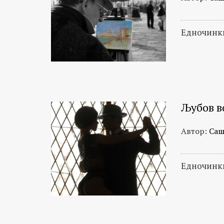
Едночинки:
Љубов в
Автор:
Саш
Едночинки