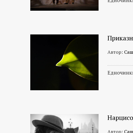
Едночинки
Приказн
Автор:
Саш
Едночинки
Нарцисо
Автор:
Саш