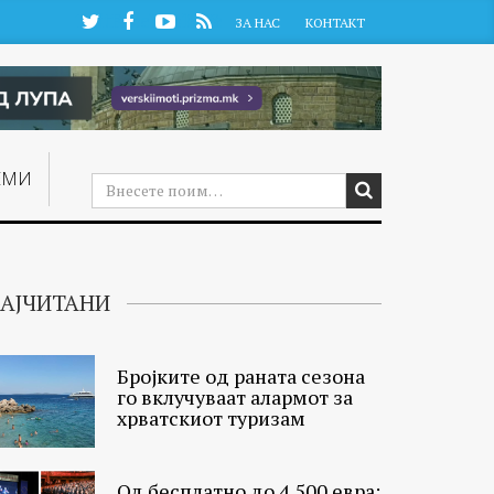
Twitter
Facebook
YouTube
RSS
ЗА НАС
КОНТАКТ
ЕМИ
АЈЧИТАНИ
Бројките од раната сезона
го вклучуваат алармот за
хрватскиот туризам
Од бесплатно до 4.500 евра: