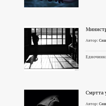
Министр
Автор:
Саш
Едночинки
Смртта 
Автор:
Саш