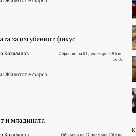
: Животот е фарса
ата за изгубениот фикус
о Кокаланов
Објавено на 04 декември 2016 во
16:02
: Животот е фарса
т и младината
К
о Кокаланов
Објавено на 27 ноември 2016 во