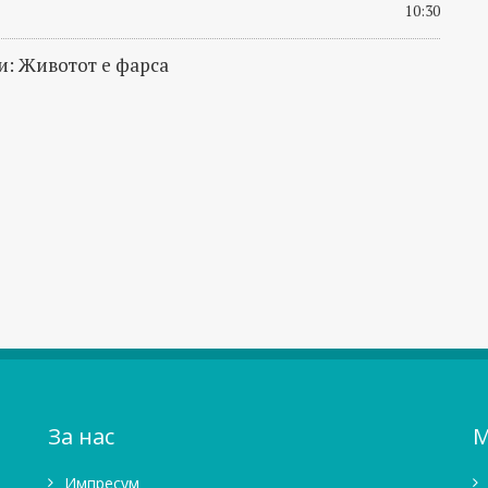
10:30
: Животот е фарса
За нас
М
Импресум