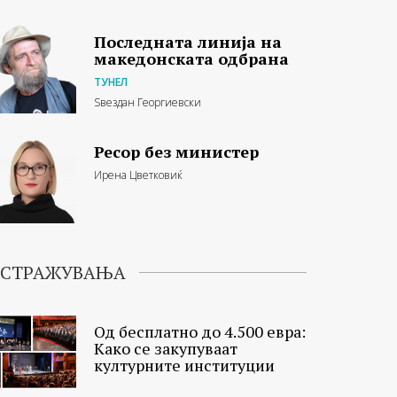
Последната линија на
македонската одбрана
ТУНЕЛ
Ѕвездан Георгиевски
Ресор без министер
Ирена Цветковиќ
ИСТРАЖУВАЊА
Од бесплатно до 4.500 евра:
Како се закупуваат
културните институции