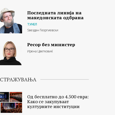
Последната линија на
македонската одбрана
ТУНЕЛ
Ѕвездан Георгиевски
Ресор без министер
Ирена Цветковиќ
ИСТРАЖУВАЊА
Од бесплатно до 4.500 евра:
Како се закупуваат
културните институции