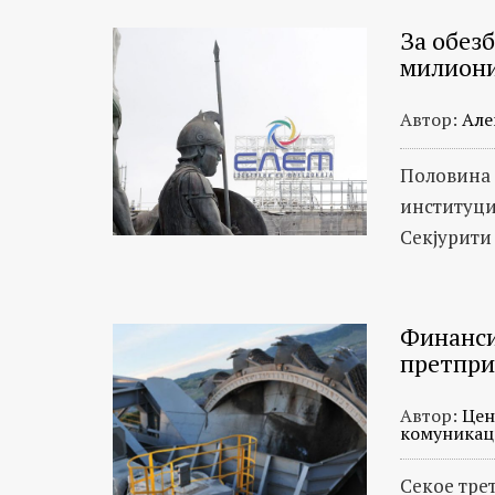
За обез
милиони
Автор:
Але
Половина 
институци
Секјурити
Финанси
претпри
Автор:
Цен
комуникац
Секое тре