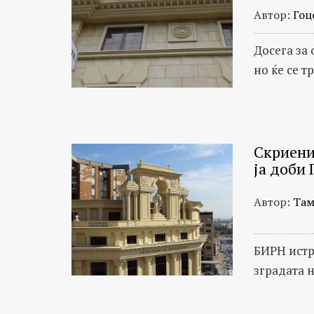
Автор:
Гоц
Досега за
но ќе се т
Скриени
ја доби 
Автор:
Там
БИРН истр
зградата 