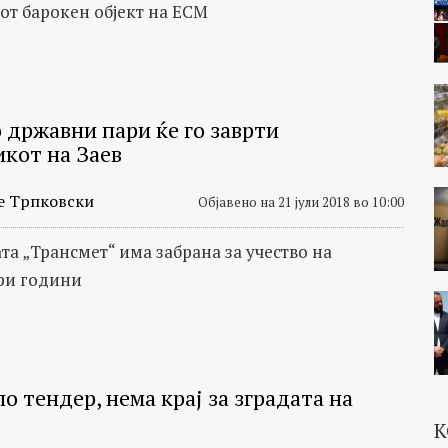
от барокен објект на ЕСМ
 државни пари ќе го заврти
икот на Заев
е Трпковски
Објавено на 21 јули 2018 во 10:00
та „Трансмет“ има забрана за учество на
ри години
о тендер, нема крај за зградата на
К