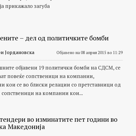
а прикажало загуба
ените – дел од политичките бомби
и Јордановска
Објавено на 08 април 2015 во 11:29
шните објавени 19 политички бомби на СДСМ, се
ат повеќе сопственици на компании,
и кои се во блиски релации со претставници од
и сопственици на компании кои...
 тендери во изминатите пет години во
ка Македонија