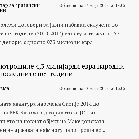
тар за граѓански
Објавено на 17 март 2015 во 14:05
ии
јголеми договори за јавни набавки склучени во
е пет години (2010-2014) изнесуваат вкупно 57
 денари, односно 933 милиони евра
 потрошиле 4,3 милијарди евра народни
 последните пет години
зма
Објавено на 12 март 2015 во 13:05
ната авантура наречена Скопје 2014 до
 за РЕК Битола; од горивото за ЈСП до
њето на новиот објект на Македонската
ија - државата најмногу пари троши во...