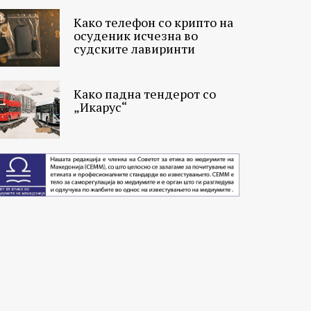
Како телефон со крипто на
осуденик исчезна во
судските лавиринти
Како падна тендерот со
„Икарус“