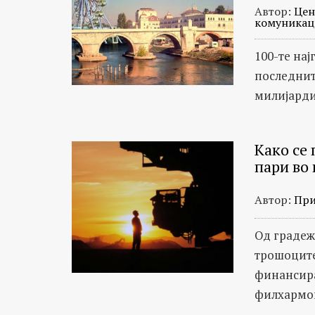
Автор:
Цен
комуникац
100-те на
последнит
милијарди
Како се
пари во
Автор:
При
Од градеж
трошоците
финансира
филхармон