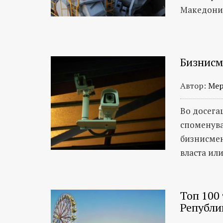
Македониј
Бизнисм
Автор:
Мер
Во досега
споменува
бизнисмен
власта ил
Топ 100
Републи