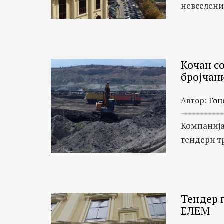
невселени
Кочан со
бројчан
Автор:
Гоц
Компанија
тендери т
Тендер п
ЕЛЕМ