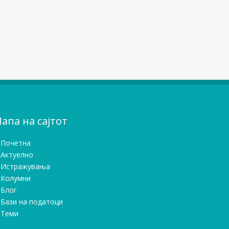
апа на сајтот
Почетна
Актуелно
Истражувањa
Колумни
Блог
Бази на податоци
Теми