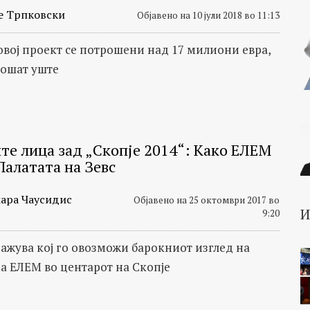
е Трпковски
Објавено на 10 јули 2018 во 11:13
 овој проект се потрошени над 17 милиони евра,
рошат уште
те лица зад „Скопје 2014“: Како ЕЛЕМ
Палатата на Зевс
ара Чаусидис
Објавено на 25 октомври 2017 во
9:20
ажува кој го овозможи барокниот изглед на
на ЕЛЕМ во центарот на Скопје