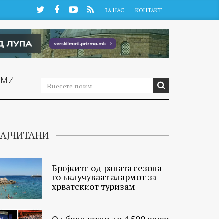
Twitter
Facebook
YouTube
RSS
ЗА НАС
КОНТАКТ
ЕМИ
АЈЧИТАНИ
Бројките од раната сезона
го вклучуваат алармот за
хрватскиот туризам
Од бесплатно до 4.500 евра: