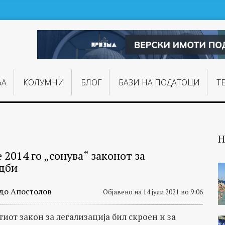
ЊA
КОЛУМНИ
БЛОГ
БАЗИ НА ПОДАТОЦИ
Т
Н
 2014 го „сонува“ законот за
дби
до Апостолов
Објавено на 14 јули 2021 во 9:06
иот закон за легализација бил скроен и за