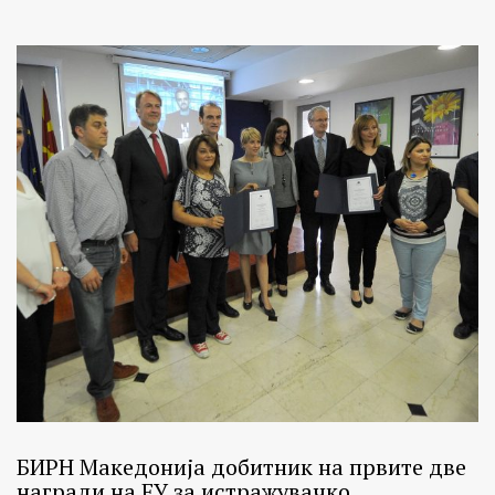
БИРН Македонија добитник на првите две
награди на ЕУ за истражувачко