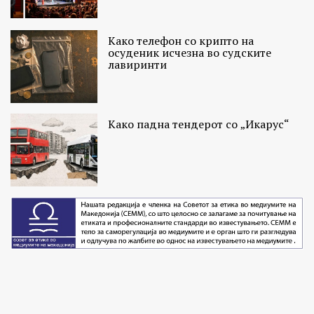
Како телефон со крипто на
осуденик исчезна во судските
лавиринти
Како падна тендерот со „Икарус“