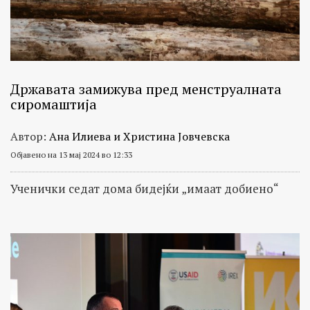
Државата замижува пред менструалната
сиромаштија
Автор:
Ана Илиева и Христина Јовчевска
Објавено на 13 мај 2024 во 12:33
Ученички седат дома бидејќи „имаат добиено“