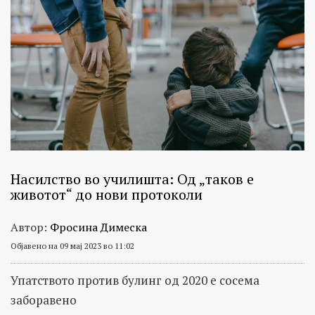
Насилство во училишта: Од „таков е
животот“ до нови протоколи
Автор:
Фросина Димеска
Објавено на 09 мај 2023 во 11:02
Упатството против булинг од 2020 е сосема
заборавено