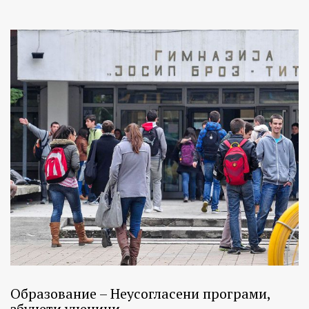
Образование – Неусогласени програми,
збунети ученици