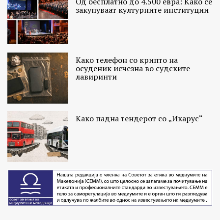
Од бесплатно до 4.500 евра: Како се
закупуваат културните институции
Како телефон со крипто на
осуденик исчезна во судските
лавиринти
Како падна тендерот со „Икарус“