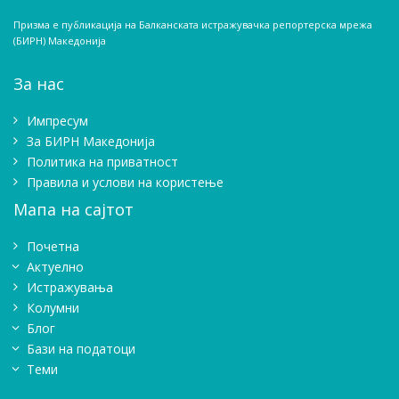
Призма е публикација на Балканската истражувачка репортерска мрежа
(БИРН) Македонија
За нас
Импресум
Зa БИРН Македонија
Политика на приватност
Правила и услови на користење
Мапа на сајтот
Почетна
Актуелно
Истражувањa
Колумни
Блог
Бази на податоци
Теми