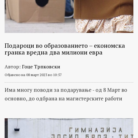
Подароци во образованието – економска
гранка вредна два милиони евра
Автор:
Гоце Трпковски
Објавено на 08 март 2023 во 10:57
Има многу поводи за подарување - од 8 Март во
основно, до одбрана на магистерските работи