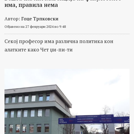
има, правила нема
Автор:
Гоце Трпковски
Објавено на 27 февруари 2024 во 9:48
Секој професор има различна политика кон
алатките како Чет џи-пи-ти