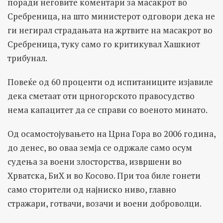
поради неговите коментари за масакрот во
Сребреница, на што министерот одговори дека не
ги негирал страдањата на жртвите на масакрот во
Сребреница, туку само го критикувал Хашкиот
трибунал.
Повеќе од 60 проценти од испитаниците изјавиле
дека сметаат оти црногорското правосудство
нема капацитет да се справи со военото минато.
Од осамостојувањето на Црна Гора во 2006 година,
до денес, во оваа земја се одржале само осум
судења за воени злосторства, извршени во
Хрватска, БиХ и во Косово. При тоа биле гонети
само сторители од најниско ниво, главно
стражари, готвачи, возачи и воени доброволци.