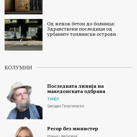
Од жежок бетон до болница:
Здравствени последици од
урбаните топлински острови
КОЛУМНИ
Последната линија на
македонската одбрана
ТУНЕЛ
Ѕвездан Георгиевски
Ресор без министер
Ирена Цветковиќ