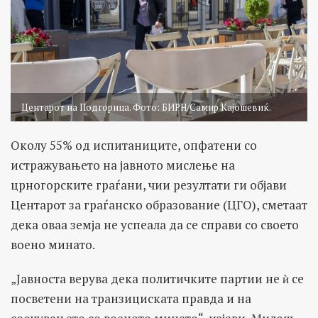
Центарот на Подгорица. Фото: БИРН/Самир Кајошевиќ.
Околу 55% ​​од испитаниците, опфатени со
истражувањето на јавното мислење на
црногорските граѓани, чии резултати ги објави
Центарот за граѓанско образование (ЦГО), сметаат
дека оваа земја не успеала да се справи со своето
воено минато.
„Јавноста верува дека политичките партии не ѝ се
посветени на транзициската правда и на