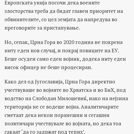
Европската унија посочи дека воените
злосторства треба да бидат главен приоритет на
обвинителите, со цел земјата да напредува во
преговорите за пристапување.
Но, сепак, Црна Гора во 2020 година не покрена
ниту еден нов случај, и покрај повиците на ЕУ.
Беше осуден само еден војник, додека ниту еден
висок офицер не беше процесиран.
Како дел од Југославија, Црна Гора директно
учествуваше во војните во Хрватска и во БиХ, под
водство на Слободан Милошевиќ, иако на нејзина
територија не се водеше војна. Аналитичарите
сметаат дека некои поранешни и сегашни
политичари учествувале во војната, но дека тоа
сакаат ‘да го задржат под тепих’.