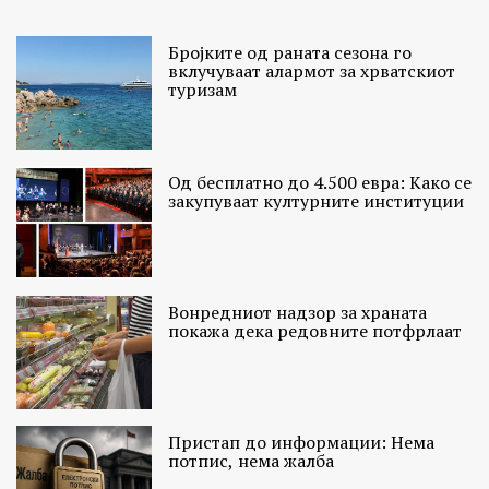
Бројките од раната сезона го
вклучуваат алармот за хрватскиот
туризам
Од бесплатно до 4.500 евра: Како се
закупуваат културните институции
Вонредниот надзор за храната
покажа дека редовните потфрлаат
Пристап до информации: Нема
потпис, нема жалба