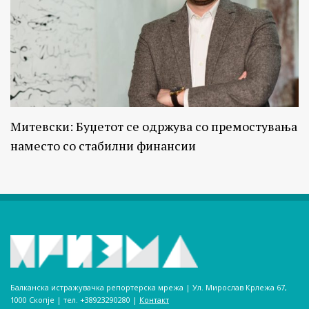
Митевски: Буџетот се одржува со премостувања
наместо со стабилни финансии
Балканска истражувачка репортерска мрежа | Ул. Мирослав Крлежа 67,
1000 Скопје | тел. +38923290280­ |
Контакт