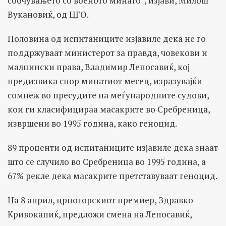
соочувањето со военото минато“, изјави, Милош
Вукановиќ, од ЦГО.
Половина од испитаниците изјавиле дека не го
поддржуваат министерот за правда, човекови и
малцински права, Владимир Лепосавиќ, кој
предизвика спор минатиот месец, изразувајќи
сомнеж во пресудите на меѓународните судови,
кои ги класифицираа масакрите во Сребреница,
извршени во 1995 година, како геноцид.
89 проценти од испитаниците изјавиле дека знаат
што се случило во Сребреница во 1995 година, а
67% рекле дека масакрите претставуваат геноцид.
На 8 април, црногорскиот премиер, Здравко
Кривокапиќ, предложи смена на Лепосавиќ,