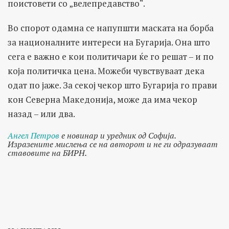
поистовети со „велепредавство“.
Во спорот одамна се напупшти маската на борба
за националните интереси на Бугарија. Она што
сега е важно е кои политичари ќе го решат – и по
која политичка цена. Можеби чувствуваат дека
одат по јаже. За секој чекор што Бугарија го прави
кон Северна Македонија, може да има чекор
назад – или два.
Ангел Петров
е новинар и уредник од Софија.
Изразените мислења се на авторот и не ги одразуваат
ставовите на БИРН.