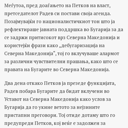
Меѓутоа, пред доаѓањето на Петков на власт,
претседателот Радев си постави своја агенда.
Позајмувајќи го националистичкиот тон што ја
рефлектираше јавната поддршка во Бугарија за да
се задржи притисокот врз Северна Македонија и
користејќи фрази како „дебугаризација на
Северна Македонија“, тој го вклучуваше алармот
за различни чувствителни прашања, како што се
правата на Бугарите во Северна Македонија.
Два дена откако Петков ја презеде функцијата,
Радев побара Бугарите да бидат вклучени во
Уставот на Северна Македонија како услов за
Бугарија да го укине ветото за нејзините
пристапни преговори. Тој отиде дотаму што го
предупреди Петков, кој веќе е задолжен за