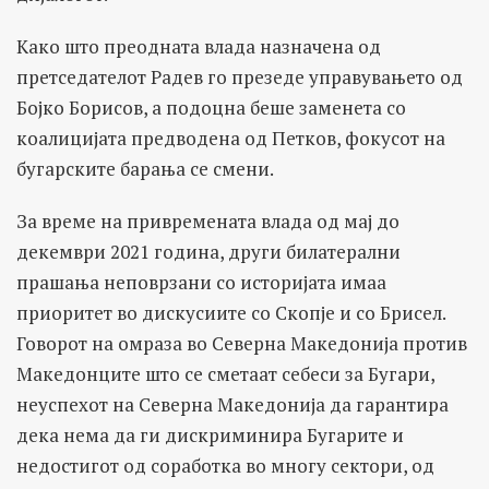
Како што преодната влада назначена од
претседателот Радев го презеде управувањето од
Бојко Борисов, а подоцна беше заменета со
коалицијата предводена од Петков, фокусот на
бугарските барања се смени.
За време на привремената влада од мај до
декември 2021 година, други билатерални
прашања неповрзани со историјата имаа
приоритет во дискусиите со Скопје и со Брисел.
Говорот на омраза во Северна Македонија против
Македонците што се сметаат себеси за Бугари,
неуспехот на Северна Македонија да гарантира
дека нема да ги дискриминира Бугарите и
недостигот од соработка во многу сектори, од