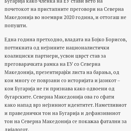
Бугарија како членка на ЕУ стави вето на
почетокот на пристапните преговори на Северна
Македонија во ноември 2020 година, и оттогаш не
попушти.
Една година претходно, владата на Бојко Борисов,
поттикната од нејзините националистички
коалициски партнери, усвои цврст став за
преговарачката рамка на ЕУ со Северна
Македонија, презентирајќи листа на барања, од
кои многу се поврзани со историјата и јазикот –
кои Бугарија не ги признава како одвоени од
бугарските. Северна Македонија ова го сфати
како напад врз нејзиниот идентитет. Наметливиот
и праведнички тон на Бугарија и дефанзивниот
тон на Северна Македонија се покажаа фатални за
дијалогот.