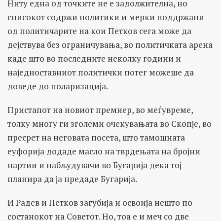
Ниту една од точките не е задолжителна, но
списокот содржи политики и мерки поддржани
од политичарите на кои Петков сега може да
дејствува без ограничувања, во политичката арена
каде што во последните неколку години и
наједноставниот политички потег можеше да
доведе до поларизација.
Пристапот на новиот премиер, во меѓувреме,
толку многу ги зголеми очекувањата во Скопје, во
пресрет на неговата посета, што тамошната
еуфорија додаде масло на тврдењата на бројни
партии и набљудувачи во Бугарија дека тој
планира да ја предаде Бугарија.
И Радев и Петков загубија и освоија нешто по
состанокот на Советот. Но, тоа е и меч со две