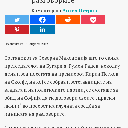
Коментар на
Ангел Петров
Објавено на 17 јануари 2022
Состанокот за Северна Македонија што го свика
претседателот на Бугарија, Румен Радев, неколку
дена пред посетата на премиерот Кирил Петков
на Скопје, на кој се собраа претставниците на
владата и на политичките партии, се сметаше за
обид на Софија да ги договори своите „црвени
линии“ во пресрет на клучната средба за
иднината на разговорите.
Се чинеше дека заклучоците на Консултативниот