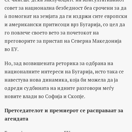
совет за национална безбедност беа срочени за да
ѝ помогнат на земјата да ги издржи сите европски
и американски притисоци врз Бугарија, со цел да
го повлече своето вето за почетокот на
преговорите за пристап на Северна Македонија
во ЕУ.
Но, зад возвишената реторика за одбрана на
националните интереси на Бугарија, исто така се
навестува нова динамика, која би можела да ја
одреди судбината на идните разговори меѓу
новите влади во Софија и Скопје.
Претседателот и премиерот се расправаат за
агендата