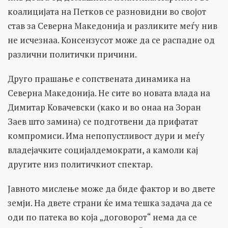
коалицијата на Петков се разновидни во својот
став за Северна Македонија и разликите меѓу нив
не исчезнаа. Консензусот може да се распадне од
различни политички причини.
Друго прашање е сопствената динамика на
Северна Македонија. Не сите во новата влада на
Димитар Ковачевски (како и во онаа на Зоран
Заев што замина) се подготвени да прифатат
компромиси. Има непопустливост дури и меѓу
владејачките социјалдемократи, а камоли кај
другите низ политичкиот спектар.
Јавното мислење може да биде фактор и во двете
земји. На двете страни ќе има тешка задача да се
оди по патека во која „договорот“ нема да се