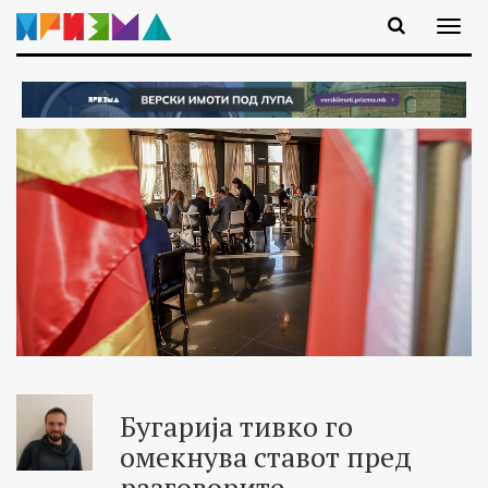
Бугарија тивко го
омекнува ставот пред
разговорите