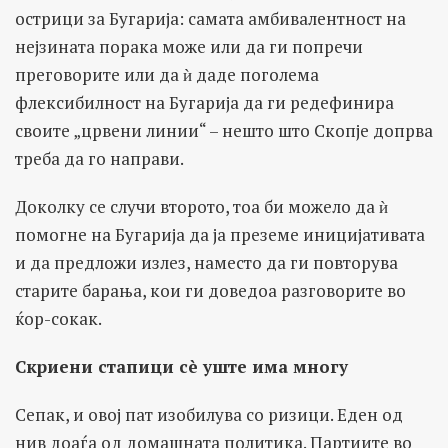
острици за Бугарија: самата амбивалентност на
нејзината порака може или да ги попречи
преговорите или да ѝ даде поголема
флексибилност на Бугарија да ги редефинира
своите „црвени линии“ – нешто што Скопје допрва
треба да го направи.
Доколку се случи второто, тоа би можело да ѝ
помогне на Бугарија да ја преземе иницијативата
и да предложи излез, наместо да ги повторува
старите барања, кои ги доведоа разговорите во
ќор-сокак.
Скриени стапици сè уште има многу
Сепак, и овој пат изобилува со ризици. Еден од
нив доаѓа од домашната политика. Партиите во