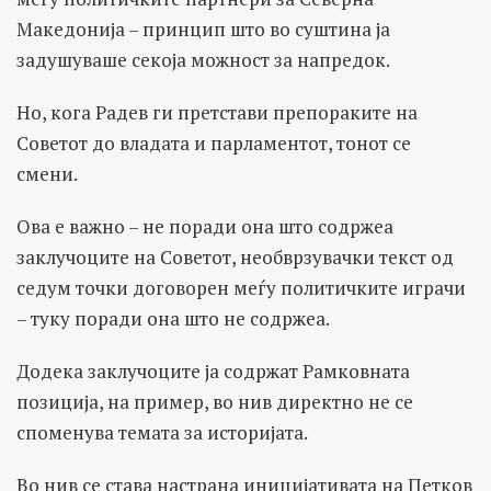
Македонија – принцип што во суштина ја
задушуваше секоја можност за напредок.
Но, кога Радев ги претстави препораките на
Советот до владата и парламентот, тонот се
смени.
Ова е важно – не поради она што содржеа
заклучоците на Советот, необврзувачки текст од
седум точки договорен меѓу политичките играчи
– туку поради она што не содржеа.
Додека заклучоците ја содржат Рамковната
позиција, на пример, во нив директно не се
споменува темата за историјата.
Во нив се става настрана иницијативата на Петков