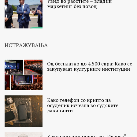
Увид во работите – владин
маркетинг без повод
ИСТРАЖУВАЊА
Од бесплатно до 4.500 евра: Како се
закупуваат културните институции
Како телефон со крипто на
осуденик исчезна во судските
лавиринти
Како падна тендерот со „Икарус“