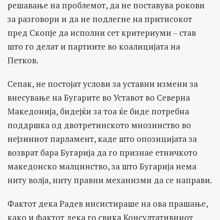
решавање на проблемот, да не поставува рокови
за разговори и да не подлегне на притисокот
пред Скопје да исполни сет критериуми – став
што го делат и партиите во коалицијата на
Петков.
Сепак, не постојат услови за уставни измени за
внесување на Бугарите во Уставот во Северна
Македонија, бидејќи за тоа ќе биде потребна
поддршка од двотретинското мнозинство во
нејзиниот парламент, каде што опозицијата за
возврат бара Бугарија да го признае етничкото
македонско малцинство, за што Бугарија нема
ниту волја, ниту правни механизми да се направи.
Фактот дека Радев инсистираше на ова прашање,
како и фактот дека го свика Консултативниот