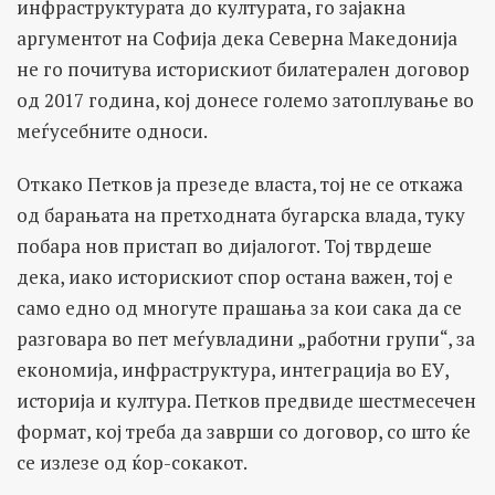
инфраструктурата до културата, го зајакна
аргументот на Софија дека Северна Македонија
не го почитува историскиот билатерален договор
од 2017 година, кој донесе големо затоплување во
меѓусебните односи.
Откако Петков ја презеде власта, тој не се откажа
од барањата на претходната бугарска влада, туку
побара нов пристап во дијалогот. Тој тврдеше
дека, иако историскиот спор остана важен, тој е
само едно од многуте прашања за кои сака да се
разговара во пет меѓувладини „работни групи“, за
економија, инфраструктура, интеграција во ЕУ,
историја и култура. Петков предвиде шестмесечен
формат, кој треба да заврши со договор, со што ќе
се излезе од ќор-сокакот.