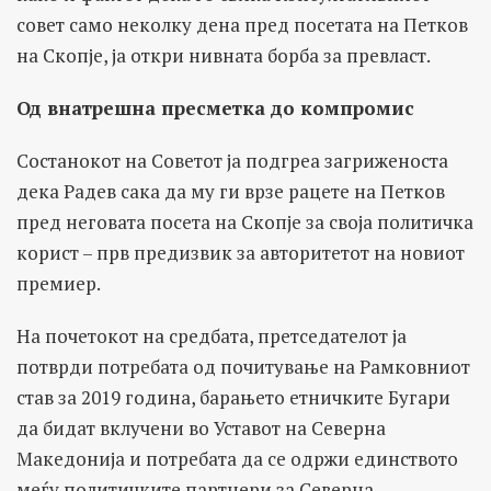
совет само неколку дена пред посетата на Петков
на Скопје, ја откри нивната борба за превласт.
Од внатрешна пресметка до компромис
Состанокот на Советот ја подгреа загриженоста
дека Радев сака да му ги врзе рацете на Петков
пред неговата посета на Скопје за своја политичка
корист – прв предизвик за авторитетот на новиот
премиер.
На почетокот на средбата, претседателот ја
потврди потребата од почитување на Рамковниот
став за 2019 година, барањето етничките Бугари
да бидат вклучени во Уставот на Северна
Македонија и потребата да се одржи единството
меѓу политичките партнери за Северна