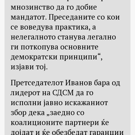
мнозинство да го добие
мандатот. Преседаните со кои
се воведува практика, а
нелегалното станува легално
ги поткопува основните
демократски принципи“,
изјави тој.
Претседателот Иванов бара од
лидерот на СДСМ да го
исполни јавно искажаниот
збор дека „заедно со
коалиционите партнери ќе
дојдат и ќе обезбедат гаранции