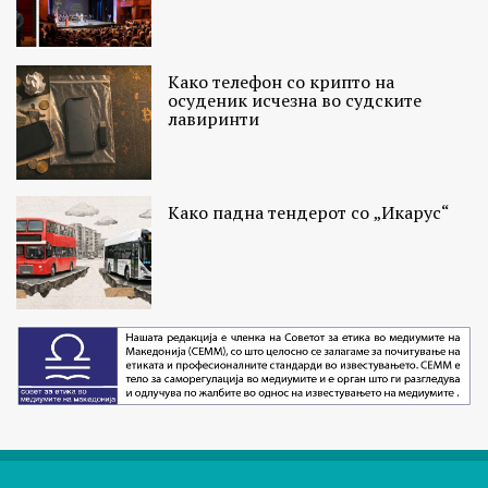
Како телефон со крипто на
осуденик исчезна во судските
лавиринти
Како падна тендерот со „Икарус“