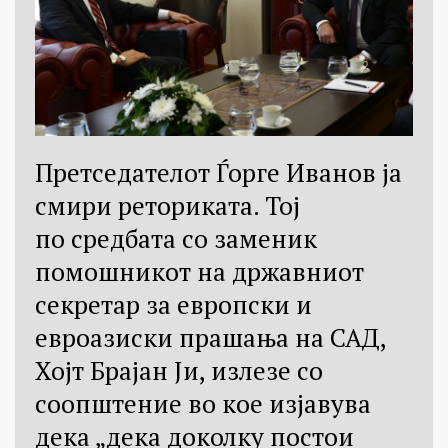
Претседателот Ѓорге Иванов ја
смири реториката. Тој
по средбата со заменик
помошникот на државниот
секретар за европски и
евроазиски прашања на САД,
Хојт Брајан Ји, излезе со
соопштение во кое изјавува
дека „дека доколку постои