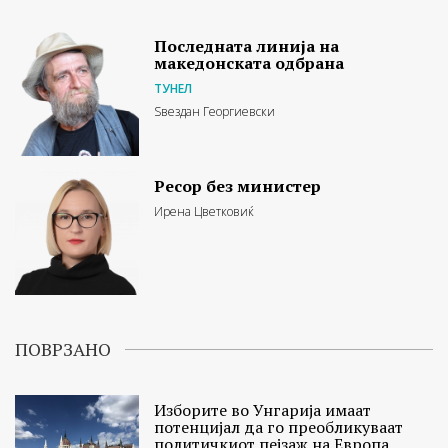
Последната линија на
македонската одбрана
ТУНЕЛ
Ѕвездан Георгиевски
Ресор без министер
Ирена Цветковиќ
ПОВРЗАНО
Изборите во Унгарија имаат
потенцијал да го преобликуваат
политичкиот пејзаж на Европа