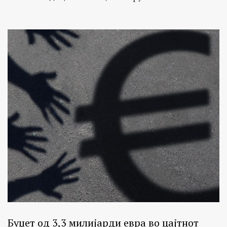
Буџет од 3,3 милијарди евра во цајтнот