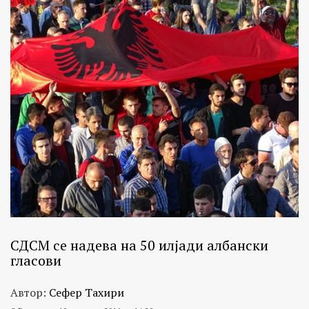
СДСМ се надева на 50 илјади албански
гласови
Автор:
Сефер Тахири