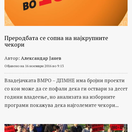
Преродбата се сопна на најкрупните
чекори
Автор:
Александар Јанев
Објавено на 16 ноември 2016 во 9:13
Владејачката ВМРО – ДПМНЕ има бројни проекти
со кои може да се пофали дека ги оствари за десет
години владеење, но анализата на изборните
програми покажува дека најголемите чекори...