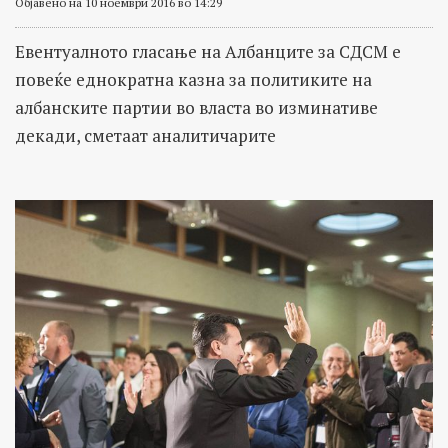
Објавено на 10 ноември 2016 во 14:29
Евентуалното гласање на Албанците за СДСМ е
повеќе еднократна казна за политиките на
албанските партии во власта во изминативе
декади, сметаат аналитичарите