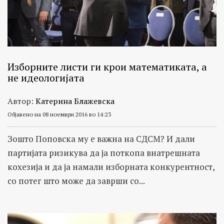
Изборните листи ги крои математиката, а
не идеологијата
Автор:
Катерина Блажевска
Објавено на 08 ноември 2016 во 14:23
Зошто Поповска му е важна на СДСМ? И дали
партијата ризикува да ја поткопа внатрешната
кохезија и да ја намали изборната конкурентност,
со потег што може да заврши со...