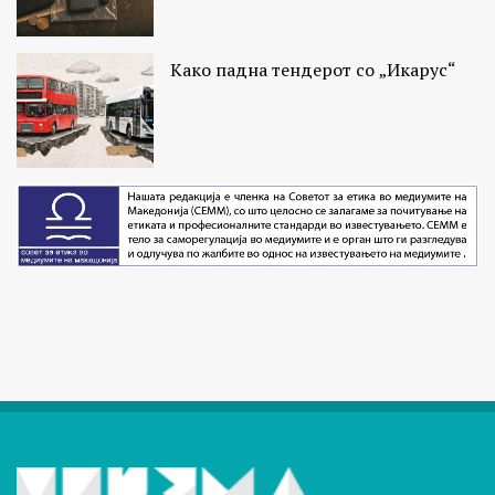
Како падна тендерот со „Икарус“