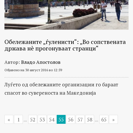
Обележаните „ѓуленисти“: „Во сопствената
држава нè прогонуваат странци“
Автор:
Владо Апостолов
Објавено на 30 август 2016 во 12:59
Луѓето од обележаните организации го бараат
спасот во сувереноста на Македонија
«
1
...
52
53
54
55
56
57
58
...
65
»