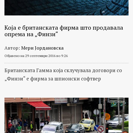
Која e британската фирма што продавала
опрема на „Финзи“
Автор:
Мери Јордановска
Објавено на 29 септември 2016 во 9:26
Британската Гамма која склучувала договори со
„Финзи“ е фирма за шпионски софтвер