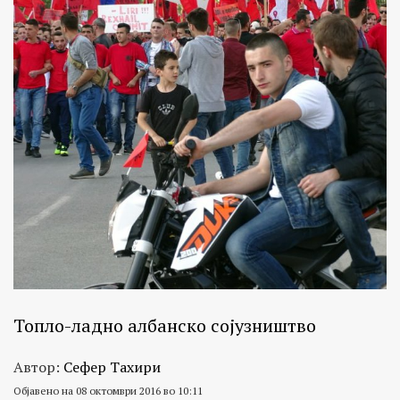
Топло-ладно албанско сојузништво
Автор:
Сефер Тахири
Објавено на 08 октомври 2016 во 10:11