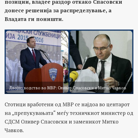
позиции, владее раздор откако Спасовски
донесе решенија за распределување, а
Владата ги поништи.
Двојно водство во МВР: Оливер Спасовски и Митко Чавков
Стотици вработени од МВР се најдоа во центарот
на „препукувањата“ меѓу техничкиот министер од
СДСМ Оливер Спасовски и заменикот Митко
Чавков.