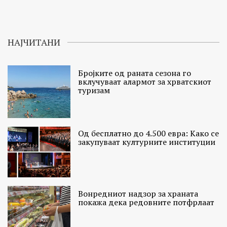
НАЈЧИТАНИ
Бројките од раната сезона го
вклучуваат алармот за хрватскиот
туризам
Од бесплатно до 4.500 евра: Како се
закупуваат културните институции
Вонредниот надзор за храната
покажа дека редовните потфрлаат