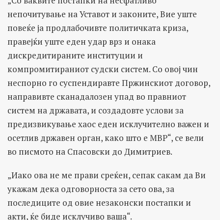
„Со ваквите постапки на несфатливо
непочитување на Уставот и законите, Вие уште
повеќе ја продлабочивте политичката криза,
правејќи уште еден удар врз и онака
дискредитираните институции и
компромитираниот судски систем. Со овој чин
неспорно го суспендиравте Пржинскиот договор,
направивте сканадалозен упад во правниот
систем на државата, и создадовте услови за
предизвикување хаос еден исклучително важен и
осетлив државен орган, како што е МВР“, се вели
во писмото на Спасовски до Димитриев.
„Иако ова не ме прави среќен, сепак сакам да Ви
укажам дека одговорноста за сето ова, за
последиците од овие незаконски постапки и
акти, ќе биде исклучиво ваша“.