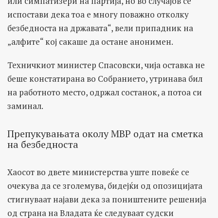
или симпатизери на партија, но во случајов се
испостави дека тоа е многу поважно отколку
безбедноста на државата“, вели припадник на
„алфите“ кој сакаше да остане анонимен.
Техничкиот министер Спасовски, чија оставка не
беше констатирана во Собранието, утринава бил
на работното место, одржал состанок, а потоа си
заминал.
Препукувањата околу МВР одат на сметка
на безбедноста
Хаосот во двете министерства уште повеќе се
очекува да се зголемува, бидејќи од опозицијата
стигнуваат најави дека за поништените решенија
од страна на Владата ќе следуваат судски