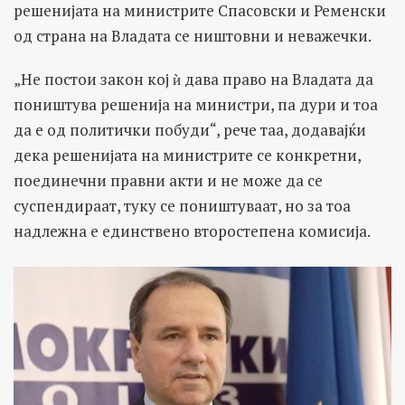
решенијата на министрите Спасовски и Ременски
од страна на Владата се ништовни и неважечки.
„Не постои закон кој ѝ дава право на Владата да
поништува решенија на министри, па дури и тоа
да е од политички побуди“, рече таа, додавајќи
дека решенијата на министрите се конкретни,
поединечни правни акти и не може да се
суспендираат, туку се поништуваат, но за тоа
надлежна е единствено второстепена комисија.