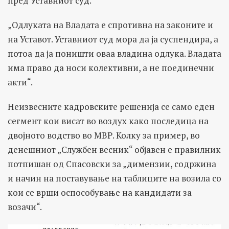
пред Уставниот суд.
„Одлуката на Владата е спротивна на законите и
на Уставот. Уставниот суд мора да ја суспендира, а
потоа да ја поништи оваа владина одлука. Владата
има право да носи колективни, а не поединечни
акти“.
Неизвесните кадровските решенија се само еден
сегмент кои висат во воздух како последица на
двојното водство во МВР. Колку за пример, во
денешниот „Службен весник“ објавен е правилник
потпишан од Спасовски за „димензии, содржина
и начин на поставување на таблиците на возила со
кои се врши оспособување на кандидати за
возачи“.