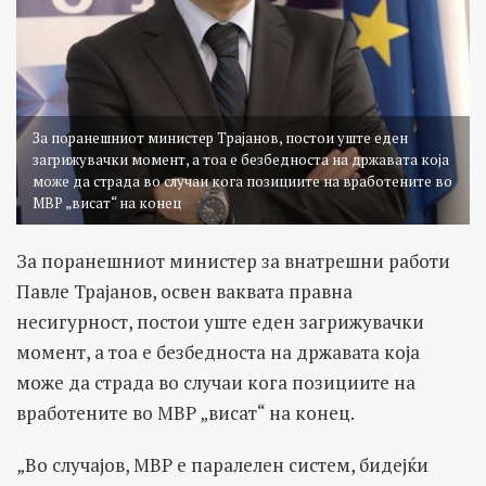
За поранешниот министер Трајанов, постои уште еден
загрижувачки момент, а тоа е безбедноста на државата која
може да страда во случаи кога позициите на вработените во
МВР „висат“ на конец
За поранешниот министер за внатрешни работи
Павле Трајанов, освен ваквата правна
несигурност, постои уште еден загрижувачки
момент, а тоа е безбедноста на државата која
може да страда во случаи кога позициите на
вработените во МВР „висат“ на конец.
„Во случајов, МВР е паралелен систем, бидејќи