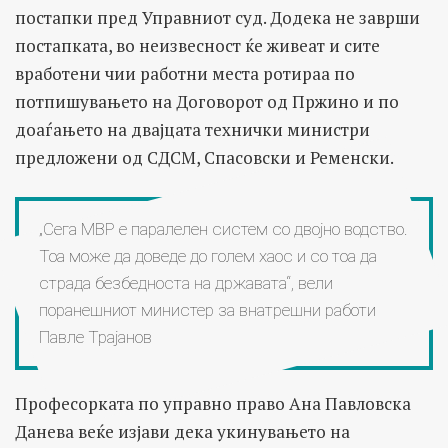
постапки пред Управниот суд. Додека не заврши
постапката, во неизвесност ќе живеат и сите
вработени чии работни места ротираа по
потпишувањето на Договорот од Пржино и по
доаѓањето на двајцата технички министри
предложени од СДСМ, Спасовски и Ременски.
„Сега МВР е паралелен систем со двојно водство.
Тоа може да доведе до голем хаос и со тоа да
страда безбедноста на државата“, вели
поранешниот министер за внатрешни работи
Павле Трајанов
Професорката по управно право Ана Павловска
Данева веќе изјави дека укинувањето на