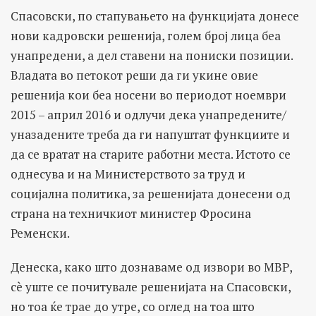
Спасовски, по стапувањето на функцијата донесе
нови кадровски решенија, голем број лица беа
унапредени, а дел ставени на пониски позиции.
Владата во петокот реши да ги укине овие
решенија кои беа носени во периодот ноември
2015 – април 2016 и одлучи дека унапредените/
уназадените треба да ги напуштат функциите и
да се вратат на старите работни места. Истото се
однесува и на Министерството за труд и
социјална политика, за решенијата донесени од
страна на техничкиот министер Фросина
Ременски.
Денеска, како што дознаваме од извори во МВР,
сè уште се почитувале решенијата на Спасовски,
но тоа ќе трае до утре, со оглед на тоа што