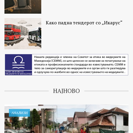
Како падна тендерот со „Икарус“
НАЈНОВО
АНАЛИЗИ