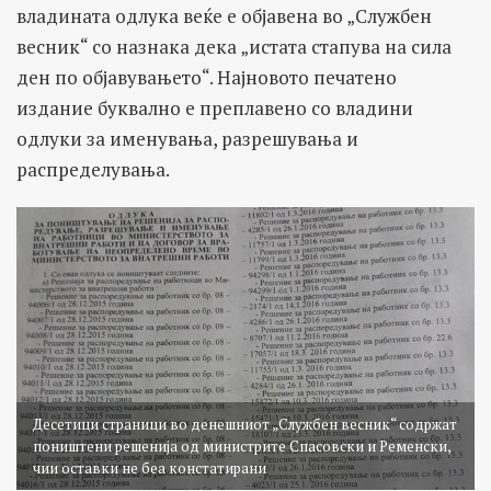
владината одлука веќе е објавена во „Службен
весник“ со назнака дека „истата стапува на сила
ден по објавувањето“. Најновото печатено
издание буквално е преплавено со владини
одлуки за именувања, разрешувања и
распределувања.
Десетици страници во денешниот „Службен весник“ содржат
поништени решенија од министрите Спасовски и Ременски,
чии оставки не беа констатирани