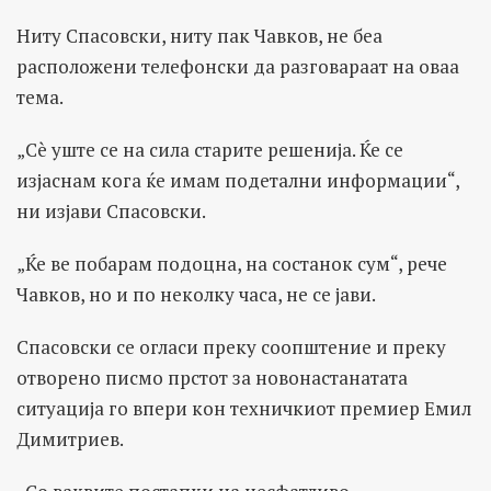
Ниту Спасовски, ниту пак Чавков, не беа
расположени телефонски да разговараат на оваа
тема.
„Сè уште се на сила старите решенија. Ќе се
изјаснам кога ќе имам подетални информации“,
ни изјави Спасовски.
„Ќе ве побарам подоцна, на состанок сум“, рече
Чавков, но и по неколку часа, не се јави.
Спасовски се огласи преку соопштение и преку
отворено писмо прстот за новонастанатата
ситуација го впери кон техничкиот премиер Емил
Димитриев.