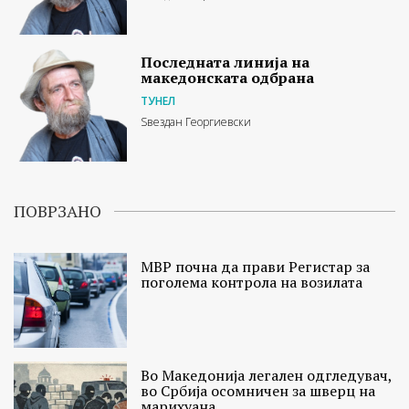
Последната линија на
македонската одбрана
ТУНЕЛ
Ѕвездан Георгиевски
ПОВРЗАНО
МВР почна да прави Регистар за
поголема контрола на возилата
Во Македонија легален одгледувач,
во Србија осомничен за шверц на
марихуана