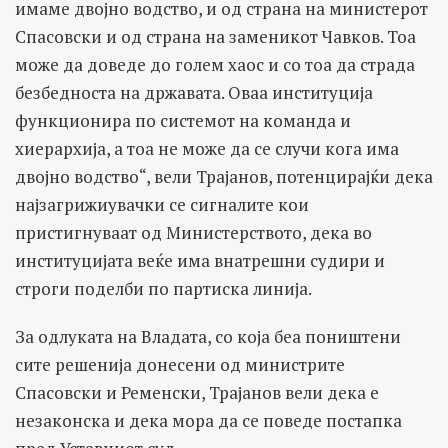
имаме двојно водство, и од страна на министерот
Спасовски и од страна на заменикот Чавков. Тоа
може да доведе до голем хаос и со тоа да страда
безбедноста на државата. Оваа институција
функционира по системот на команда и
хиерархија, а тоа не може да се случи кога има
двојно водство“, вели Трајанов, потенцирајќи дека
најзагрижиувачки се сигналите кои
пристигнуваат од Министерството, дека во
институцијата веќе има внатрешни судири и
строги поделби по партиска линија.
За одлуката на Владата, со која беа поништени
сите решенија донесени од министрите
Спасовски и Ременски, Трајанов вели дека е
незаконска и дека мора да се поведе постапка