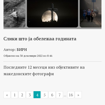
Слики што ја обележаа годината
Автор:
БИРН
Објавено на 30 декември 2022 во 8:46
Последните 12 месеци низ објективите на
македонските фотографи
«
1
2
3
4
5
6
7
...
16
»