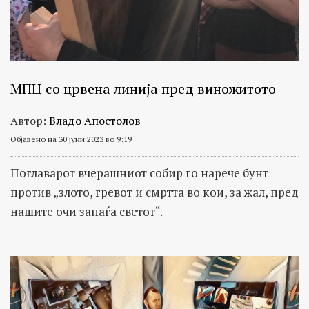
и
локации
МПЦ со црвена линија пред виножитото
Автор:
Владо Апостолов
Објавено на 30 јуни 2023 во 9:19
Поглаварот вчерашниот собир го нарече бунт
против „злото, гревот и смртта во кои, за жал, пред
нашите очи запаѓа светот“.