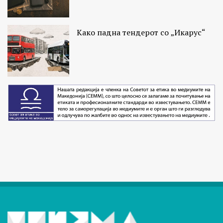
Како падна тендерот со „Икарус“