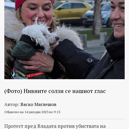
(Фото) Нивните солзи се нашиот глас
Автор:
Васко Маглешов
Објавено на 14 јануари 2023 во 9:13
Протест пред Владата против убиствата на