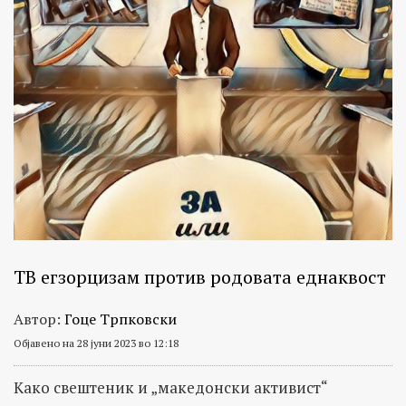
ТВ егзорцизам против родовата еднаквост
Автор:
Гоце Трпковски
Објавено на 28 јуни 2023 во 12:18
Како свештеник и „македонски активист“