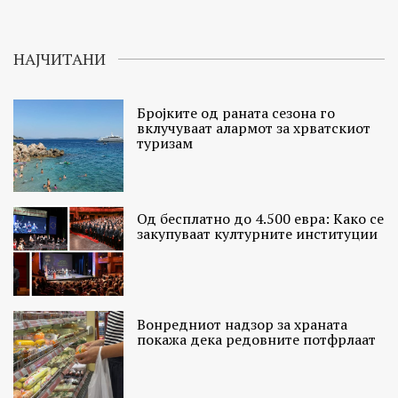
НАЈЧИТАНИ
Бројките од раната сезона го
вклучуваат алармот за хрватскиот
туризам
Од бесплатно до 4.500 евра: Како се
закупуваат културните институции
Вонредниот надзор за храната
покажа дека редовните потфрлаат