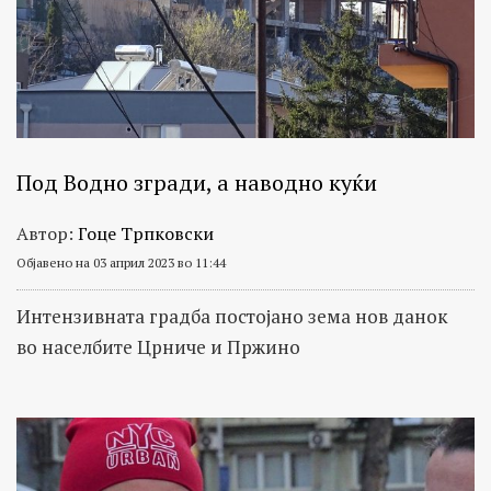
Под Водно згради, а наводно куќи
Автор:
Гоце Трпковски
Објавено на 03 април 2023 во 11:44
Интензивната градба постојано зема нов данок
во населбите Црниче и Пржино