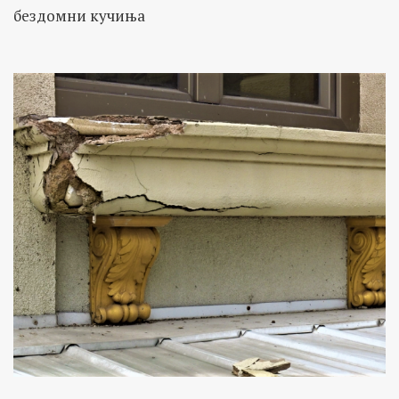
бездомни кучиња