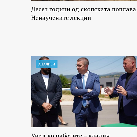
Десет години од скопската поплава
Ненаучените лекции
АНАЛИЗИ
Увид во работите – владин