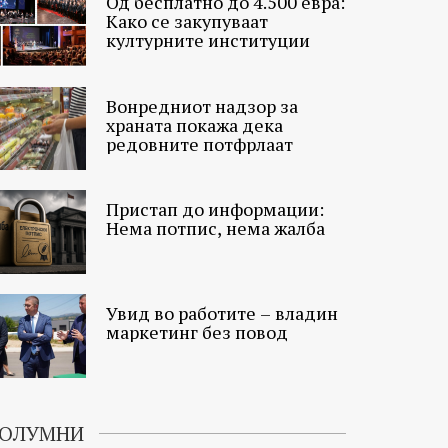
Од бесплатно до 4.500 евра:
Како се закупуваат
културните институции
Вонредниот надзор за
храната покажа дека
редовните потфрлаат
Пристап до информации:
Нема потпис, нема жалба
Увид во работите – владин
маркетинг без повод
ОЛУМНИ