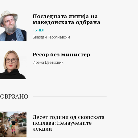
Последната линија на
македонската одбрана
ТУНЕЛ
Ѕвездан Георгиевски
Ресор без министер
Ирена Цветковиќ
ОВРЗАНО
Десет години од скопската
поплава: Ненаучените
лекции