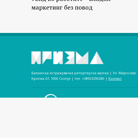
маркетинг без повод
Балканска истражувачка репортерска мрежа | Ул. Мирослав
Крлежа 67, 1000 Скопје | тел. +38923290280­ |
Контакт