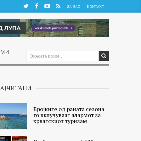
Twitter
Facebook
YouTube
RSS
ЗА НАС
КОНТАКТ
ЕМИ
АЈЧИТАНИ
Бројките од раната сезона
го вклучуваат алармот за
хрватскиот туризам