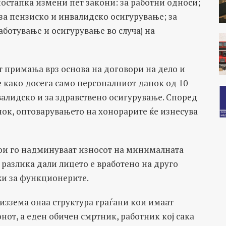
постапка измени пет закони: за работни односи;
за пензиско и инвалидско осигурување; за
аботување и осигурување во случај на
т примања врз основа на договори на дело и
не како досега само персоналниот данок од 10
валидско и за здравствено осигурување. Според
нок, оптоварувањето на хонорарите ќе изнесува
кои го надминуваат износот на минималната
з разлика дали лицето е вработено на друго
жи за функционерите.
 иззема онаа структура граѓани кои имаат
онот, а еден обичен смртник, работник кој сака