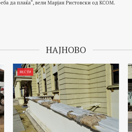
реба да плаќа“, вели Марјан Ристовски од КСОМ.
НАЈНОВО
ВЕСТИ