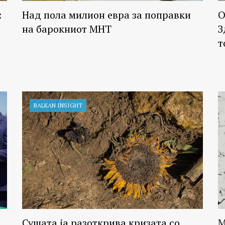
:
Над пола милион евра за поправки
О
на барокниот МНТ
З
т
BALKAN INSIGHT
Сушата ја разоткрива кризата со
М