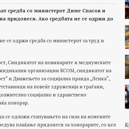
аат средба со министерот Диме Спасов и
на придонеси. Ако средбата не се одржи до
не се одржи средба со министерот за труд и
ост, Синдикатот на новинарите и медиумските
синдикални организации КСОМ, синдикатот на
т“ и Движењето за социјална правда „Ленка“,
тставници на повеќе здруженија и граѓани,
адолжително социјално и здравствено
аќа хонорар.
 да се одложи стапувањето на сила на измените
К
оведува плаќање придонеси за хонорарите, со цел