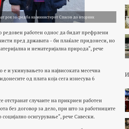
ат рок за средба на министерот Спасов до вторник
во редовен работен однос да бидат префрлени
е чисти пред државата – би плаќале придонеси, но
материјална и нематеријална природа“, рече
но е и укинувањето на највисоката месечна
донесите од плата која сега изнесува 6
е отстранат случаите на прикриен работен
та без договор за дело, при што за работниците
 социјално осигурување“, рече Савески.