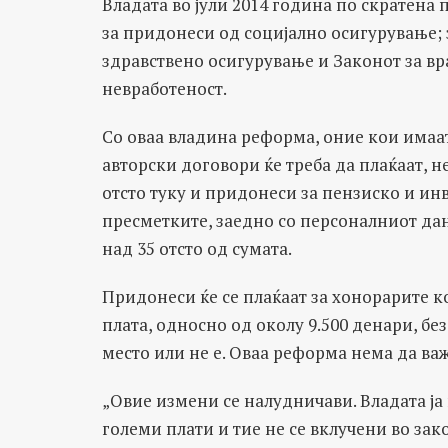
Владата во јули 2014 година по скратена 
за придонеси од социјално осигурување; 
здравствено осигурување и Законот за вр
невработеност.
Со оваа владина реформа, оние кои имаа
авторски договори ќе треба да плаќаат, 
отсто туку и придонеси за пензиско и ин
пресметките, заедно со персоналниот да
над 35 отсто од сумата.
Придонеси ќе се плаќаат за хонорарите 
плата, односно од околу 9.500 денари, бе
место или не е. Оваа реформа нема да ва
„Овие измени се налудничави. Владата ја
големи плати и тие не се вклучени во зак