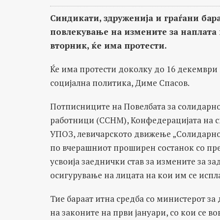
Синдикати, здруженија и граѓани бар
повлекување на измените за наплата 
вторник, ќе има протести.
Ќе има протести доколку до 16 декември 
социјална политика, Диме Спасов.
Потписниците на Повелбата за солидарн
работници (ССНМ), Конфедерацијата на 
УПОЗ, левичарското движење „Солидарнос
по вчерашниот проширен состанок со пре
усвоија заеднички став за измените за з
осигурување на лицата на кои им се испл
Тие бараат итна средба со министерот за
на законите на први јануари, со кои се в