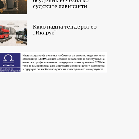
судските лавиринти
Како падна тендерот со
„Икарус“