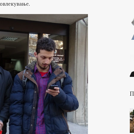
повлекување.
П