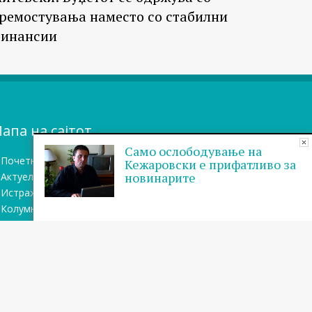
ремостувања наместо со стабилни
инансии
апа на сајтот
Само ослободување на
Почетна
Кежаровски е прифатливо за
новинарите
Актуелно
Истражувањa
Колумни
Блог
Бази на податоци
Теми