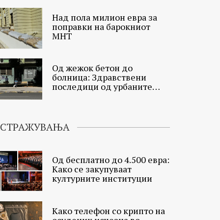
Над пола милион евра за
поправки на барокниот
МНТ
Од жежок бетон до
болница: Здравствени
последици од урбаните
топлински острови
ИСТРАЖУВАЊА
Од бесплатно до 4.500 евра:
Како се закупуваат
културните институции
Како телефон со крипто на
осуденик исчезна во