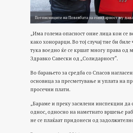
Потписниците на Повелбата за солидарност му дава
„Има голема опасност оние лица кои се 
како хонорарци. Во тој случај тие би бил
тука воедно ќе се кршат многу права од 
Здравко Савески од „Солидарност“.
Во барањето за средба со Спасов нагласе
основица за пресметување и уплата на при
просечни плати.
„Бараме и преку засилени инспекции да с
однос, односно на наметнато вршење рабо
не се плаќаат придонеси од задолжително