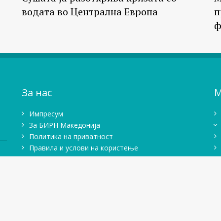
водата во Централна Европа
п
ф
За нас
М
Импресум
Зa БИРН Македонија
Политика на приватност
Правила и услови на користење