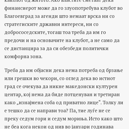
финансиерот може да го злуопотребува клубот во
Благоевград за агенди што немаат врска ни со
стратегиските државни интереси, ни со
добрососедските, тогаш тоа треба да им го
предочи и на основачите на клубот, а не само да
се дистанцира за да си обезбеди политички
комфорна зона.
Треба да им објасни дека нема потреба од брзање
или грешки во чекори, со оглед дека во истиот
град се очекува да никне македонски културен
центар, кој нема да биде потценуван и третиран
како „изнајмена соба од приватно лице“. Толку ли
е тешко да се направи тоа? Па, тие луѓе не се
преку седум гори и седум мориња. Исто како што
не беа кога некои од нив во јануари годинава