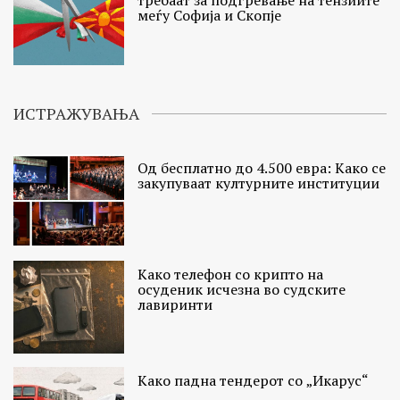
требаат за подгревање на тензиите
меѓу Софија и Скопје
ИСТРАЖУВАЊА
Од бесплатно до 4.500 евра: Како се
закупуваат културните институции
Како телефон со крипто на
осуденик исчезна во судските
лавиринти
Како падна тендерот со „Икарус“