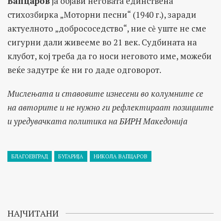
Вапцаров
ја објави неговата единствена
стихозбирка „Моторни песни“ (1940 г.), заради
актуелното „добрососедство“, ние сѐ уште не сме
сигурни дали живееме во 21 век. Судбината на
клубот, кој треба да го носи неговото име, можеби
веќе задутре ќе ни го даде одговорот.
Мислењата и ставовите изнесени во колумните се
на авторите и не нужно ги рефлектираат позициите
и уредувачката политика на БИРН Македонија
БЛАГОЕВГРАД
БУГАРИЈА
НИКОЛА ВАПЦАРОВ
НАЈЧИТАНИ