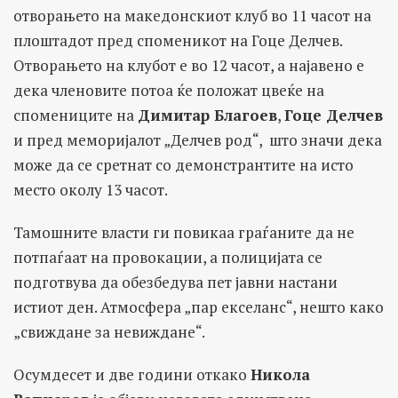
отворањето на македонскиот клуб во 11 часот на
плоштадот пред споменикот на Гоце Делчев.
Отворањето на клубот е во 12 часот, а најавено е
дека членовите потоа ќе положат цвеќе на
спомениците на
Димитар Благоев
,
Гоце Делчев
и пред меморијалот „Делчев род“, што значи дека
може да се сретнат со демонстрантите на исто
место околу 13 часот.
Тамошните власти ги повикаа граѓаните да не
потпаѓаат на провокации, а полицијата се
подготвува да обезбедува пет јавни настани
истиот ден. Атмосфера „пар екселанс“, нешто како
„свиждане за невиждане“.
Осумдесет и две години откако
Никола