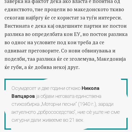
заверка на фактот дека ако власта е побитна од
единството, тие процепи во македонското ткиво
секогаш најбргу ќе се користат за туѓи интереси.
Вистината е дека кај овдешните партии не постои
разлика во определбата кон ЕУ, но постои разлика
во однос на условите под кои треба да се
одвиваат преговорите. Со нови обвинувања и
поделби, таа разлика ќе се зголемува, Македонија
ќе губи, а ќе добива некој друг.
Осумдесет и две години откако
Никола
Вапцаров
ја објави неговата единствена
стихозбирка „Моторни песни“ (1940 г.), заради
актуелното „добрососедство“, ние сѐ уште не сме
сигурни дали живееме во 21 век