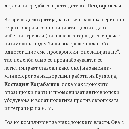
дојдоа на средба со претседателот
Пендаровски
.
Во зрела демократија, за вакви прашања сериозно
се разговара и со опозицијата. Целта е да се
избегнат грешки (на наша штета) и да се спречат
натамошни поделби на внатрешен план. Со
односот „ние сме проевропски, опозицијата не“,
тие поделби само се продлабочуваат, а се
легитимираат ставови како оној на заменик-
министерот за надворешни работи на Бугарија,
Костадин Коџабашев
, дека македонските
опозициски партии промовираат антиевропски
убедувања и водат политика против европската
интеграција на РСМ.
Тоа не комплимент за македонските власти. Ова е