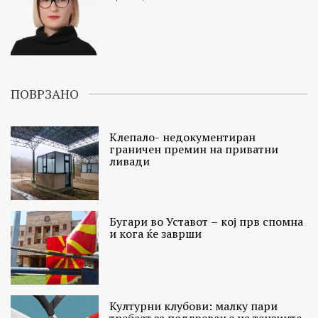
ПОВРЗАНО
Клепало- недокументиран
граничен премин на приватни
ливади
Бугари во Уставот – кој прв спомна
и кога ќе заврши
Културни клубови: малку пари