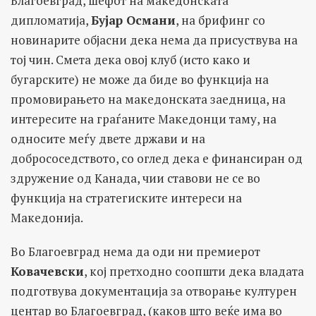
Благоевград, шефот на македонската
дипломатија,
Бујар Османи
, на брифинг со
новинарите објасни дека нема да присуствува на
тој чин. Смета дека овој клуб (исто како и
бугарските) не може да биде во функција на
промовирањето на македонската заедница, на
интересите на граѓаните Македонци таму, на
односите меѓу двете држави и на
добрососедството, со оглед дека е финансиран од
здружение од Канада, чии ставови не се во
функција на стратегиските интереси на
Македонија.
Во Благоевград нема да оди ни премиерот
Ковачевски
, кој претходно соопшти дека владата
подготвува документација за отворање културен
центар во Благоевград, (каков што веќе има во