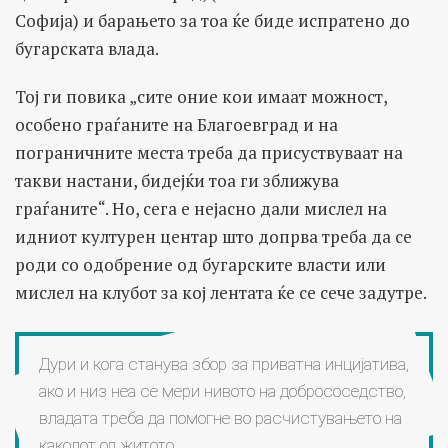
Софија) и барањето за тоа ќе биде испратено до
бугарската влада.
Тој ги повика „сите оние кои имаат можност,
особено граѓаните на Благоевград и на
пограничните места треба да присуствуваат на
такви настани, бидејќи тоа ги зближува
граѓаните“. Но, сега е нејасно дали мислел на
идниот културен центар што допрва треба да се
роди со одобрение од бугарските власти или
мислел на клубот за кој лентата ќе се сече задутре.
Дури и кога станува збор за приватна инцијатива,
ако и низ неа се мери нивото на добрососедство,
владата треба да помогне во расчистувањето на
каколот од житото