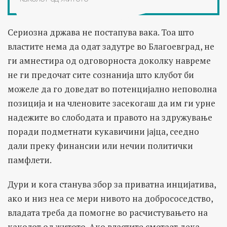
Сериозна држава не постапува вака. Тоа што
властите нема да одат задутре во Благоевград, не
ги амнестира од одговорноста доколку навреме
не ги предочат сите сознанија што клубот би
можеле да го доведат во потенцијално неповолна
позиција и на членовите засекогаш да им ги урне
надежите во слободата и правото на здружување
поради подметнати кукавичини јајца, сеедно
дали преку финансии или нечии политички
памфлети.
Дури и кога станува збор за приватна инцијатива,
ако и низ неа се мери нивото на добрососедство,
владата треба да помогне во расчистувањето на
каколот од житото. Ако властите сметаат дека