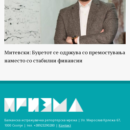
Митевски: Буџетот се одржува со премостувања
наместо со стабилни финансии
Балканска истражувачка репортерска мрежа | Ул. Мирослав Крлежа 67,
1000 Скопје | тел. +38923290280­ |
Контакт