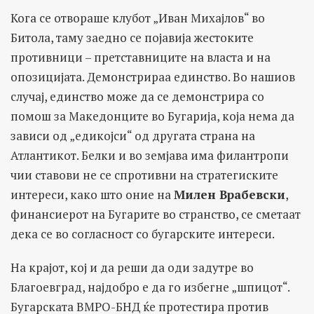
Кога се отвораше клубот „Иван Михајлов“ во
Битола, таму заедно се појавија жестоките
противници – претставниците на власта и на
опозицијата. Демонстрираа единство. Во нашиов
случај, единство може да се демонстрира со
помош за Македонците во Бугарија, која нема да
зависи од „едикојси“ од другата страна на
Атлантикот. Белки и во земјава има филантропи
чии ставови не се спротивни на стратегиските
интереси, како што оние на
Милен Врабевски
,
финансиерот на Бугарите во странство, се сметаат
дека се во согласност со бугарските интереси.
На крајот, кој и да реши да оди задутре во
Благоевград, најдобро е да го избегне „шпицот“.
Бугарската ВМРО-БНД ќе протестира против